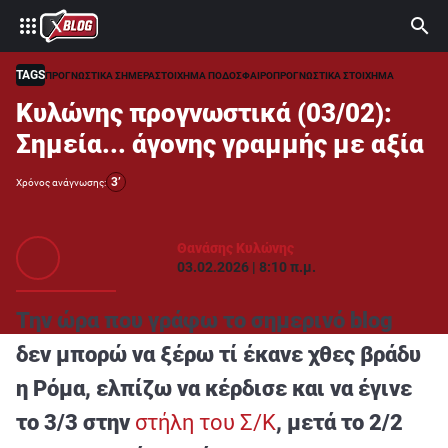
⚽ ΜΟΥΝΤΙΑΛ 2026
ΣΤΟΙΧΗΜΑ
TAGS
ΠΡΟΓΝΩΣΤΙΚΑ ΣΗΜΕΡΑ
ΣΤΟΙΧΗΜΑ ΠΟΔΟΣΦΑΙΡΟ
ΠΡΟΓΝΩΣΤΙΚΑ ΣΤΟΙΧΗΜΑ
Κυλώνης προγνωστικά (03/02):
CASINO
Σημεία... άγονης γραμμής με αξία
ΠΡΟΓΝΩΣΤΙΚΑ ΤIPSTERS
3’
Χρόνος ανάγνωσης:
ΠΡΟΓΝΩΣΤΙΚΑ ΚΑΤΗΓΟΡΙΕΣ
ΠΡΟΣΦΟΡΕΣ
Θανάσης Κυλώνης
03.02.2026 | 8:10 π.μ.
ΔΙΑΓΩΝΙΣΜΟΙ
TSILI LEAGUE
Την ώρα που γράφω το σημερινό blog
RETRO
δεν μπορώ να ξέρω τί έκανε χθες βράδυ
BLOGS
η Ρόμα, ελπίζω να κέρδισε και να έγινε
QUIZ
το 3/3 στην
στήλη του Σ/Κ
, μετά το 2/2