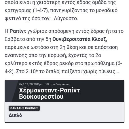
οποία είναι η χειρότερη εντός έδρας ομάδα της
κατηγορίας (1-4-7), πανηγυρίζοντας το μοναδικό
φετινό της άσο τον… Αύγουστο.
Η
Ραπίντ
γνώρισε απρόσμενη εντός έδρας ήττα το
Σάββατο από την 5η
Ουνιβερσιτατέα Κλουζ,
παρέμεινε ωστόσο στη 2η θέση και σε απόσταση
αναπνοής από την κορυφή, έχοντας το 2ο
καλύτερο εκτός έδρας ρεκόρ στο πρωτάθλημα (6-
4-2). Στο 2.10* το διπλό, παίζεται χωρίς τύψεις…
Φεβ 03, 20:30
Πρωτάθλημα Ρουμανίας
Χέρμανσταντ-Ραπίντ
Βουκουρεστίου
ΘΑΝΆΣΗΣ ΚΥΛΏΝΗΣ
Διπλό