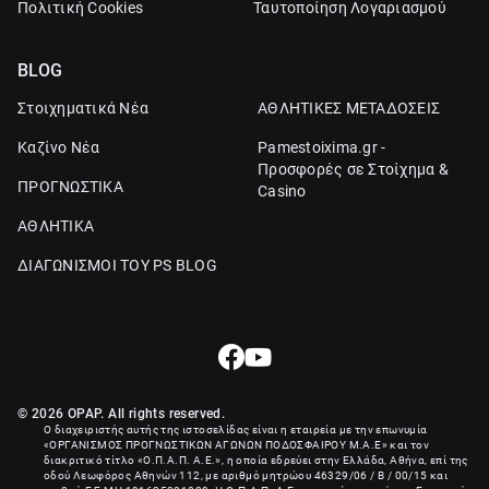
Πολιτική Cookies
Ταυτοποίηση Λογαριασμού
BLOG
Στοιχηματικά Νέα
ΑΘΛΗΤΙΚΕΣ ΜΕΤΑΔΟΣΕΙΣ
Καζίνο Νέα
Pamestoixima.gr -
Προσφορές σε Στοίχημα &
ΠΡΟΓΝΩΣΤΙΚΑ
Casino
ΑΘΛΗΤΙΚΑ
ΔΙΑΓΩΝΙΣΜΟΙ ΤΟΥ PS BLOG
© 2026 OPAP. All rights reserved.
Ο διαχειριστής αυτής της ιστοσελίδας είναι η εταιρεία με την επωνυμία
«
ΟΡΓΑΝΙΣΜΟΣ ΠΡΟΓΝΩΣΤΙΚΩΝ ΑΓΩΝΩΝ ΠΟΔΟΣΦΑΙΡΟΥ Μ.Α.Ε
» και τον
διακριτικό τίτλο «Ο.Π.Α.Π. Α.Ε.», η οποία εδρεύει στην Ελλάδα, Αθήνα, επί της
οδού Λεωφόρος Αθηνών 112, με αριθμό μητρώου 46329/06 / B / 00/15 και