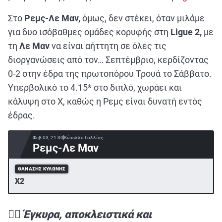
Στο
Ρεμς-Λε Μαν,
όμως, δεν στέκει, όταν μιλάμε
για δυο ισόβαθμες ομάδες κορυφής στη
Ligue 2,
με
τη
Λε Μαν
να είναι αήττητη σε όλες τις
διοργανώσεις από τον… Σεπτέμβριο, κερδίζοντας
0-2 στην έδρα της πρωτοπόρου Τρουά το Σάββατο.
Υπερβολικό το 4.15* στο διπλό, χωράει και
κάλυψη στο Χ, καθώς η Ρεμς είναι δυνατή εντός
έδρας.
Φεβ 03, 21:30
Κύπελλο Γαλλίας
Ρεμς-Λε Μαν
ΘΑΝΆΣΗΣ ΚΥΛΏΝΗΣ
Χ2
✍🏻 Έγκυρα, αποκλειστικά και