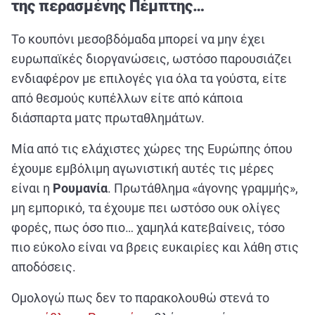
της περασμένης Πέμπτης…
ΑΘΛΗΤΙΚΑ
ΣΥΝΕΝΤΕΥΞΕΙΣ
Το κουπόνι μεσοβδόμαδα μπορεί να μην έχει
ΑΘΛΗΤΙΚΕΣ ΜΕΤΑΔΟΣΕΙΣ
ευρωπαϊκές διοργανώσεις, ωστόσο παρουσιάζει
ενδιαφέρον με επιλογές για όλα τα γούστα, είτε
από θεσμούς κυπέλλων είτε από κάποια
Εξυπηρέτηση Πελατών
διάσπαρτα ματς πρωταθλημάτων.
Μία από τις ελάχιστες χώρες της Ευρώπης όπου
έχουμε εμβόλιμη αγωνιστική αυτές τις μέρες
είναι η
Ρουμανία
. Πρωτάθλημα «άγονης γραμμής»,
μη εμπορικό, τα έχουμε πει ωστόσο ουκ ολίγες
φορές, πως όσο πιο… χαμηλά κατεβαίνεις, τόσο
πιο εύκολο είναι να βρεις ευκαιρίες και λάθη στις
αποδόσεις.
Ομολογώ πως δεν το παρακολουθώ στενά το