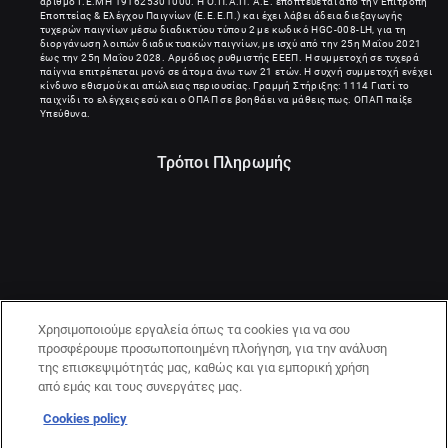
αριθμό Γ.Ε.ΜΗ
191625301000
. Η Ο.Π.Α.Π. Α.Ε. εποπτεύεται από την Επιτροπή
Εποπτείας & Ελέγχου Παιγνίων (Ε.Ε.Ε.Π.) και έχει λάβει άδεια διεξαγωγής
τυχερών παιγνίων μέσω διαδικτύου τύπου 2 με κωδικό HGC-008-LH, για τη
διοργάνωση λοιπών διαδικτυακών παιγνίων, με ισχύ από την 25η Μαΐου 2021
έως την 25η Μαΐου 2028. Αρμόδιος ρυθμιστής ΕΕΕΠ. Η συμμετοχή σε τυχερά
παίγνια επιτρέπεται μονό σε άτομα άνω των 21 ετών. Η συχνή συμμετοχή ενέχει
κίνδυνο εθισμού και απώλειας περιουσίας. Γραμμή Στήριξης: 1114 Γιατί το
παιχνίδι το ελέγχεις εσύ και ο ΟΠΑΠ σε βοηθάει να μάθεις πως. ΟΠΑΠ παίξε
Υπεύθυνα.
Τρόποι Πληρωμής
Χρησιμοποιούμε εργαλεία όπως τα cookies για να σου
προσφέρουμε προσωποποιημένη πλοήγηση, για την ανάλυση
της επισκεψιμότητάς μας, καθώς και για εμπορική χρήση
από εμάς και τους συνεργάτες μας.
Cookies policy
21+ | ΚΙΝΔΥΝΟΣ ΕΘΙΣΜΟΥ & ΑΠΩΛΕΙΑΣ ΠΕΡΙΟΥΣΙΑΣ | ΠΑΙΞΕ
ΥΠΕΥΘΥΝΑ & ΜΕ ΑΣΦΑΛΕΙΑ | ΕΟΠΑΕ – ΓΡΑΜΜΗ