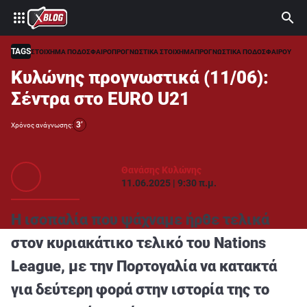
⚽ ΜΟΥΝΤΙΑΛ 2026
ΣΤΟΙΧΗΜΑ
TAGS
ΣΤΟΙΧΗΜΑ ΠΟΔΟΣΦΑΙΡΟ
ΠΡΟΓΝΩΣΤΙΚΑ ΣΤΟΙΧΗΜΑ
ΠΡΟΓΝΩΣΤΙΚΑ ΠΟΔΟΣΦΑΙΡΟΥ
Κυλώνης προγνωστικά (11/06):
CASINO
Σέντρα στο EURO U21
ΠΡΟΓΝΩΣΤΙΚΑ ΤIPSTERS
3’
Χρόνος ανάγνωσης:
ΠΡΟΓΝΩΣΤΙΚΑ ΚΑΤΗΓΟΡΙΕΣ
ΠΡΟΣΦΟΡΕΣ
Θανάσης Κυλώνης
11.06.2025 | 9:30 π.μ.
ΔΙΑΓΩΝΙΣΜΟΙ
TSILI LEAGUE
Η ισοπαλία που ψάχναμε ήρθε τελικά
RETRO
στον κυριακάτικο τελικό του Nations
BLOGS
League, με την Πορτογαλία να κατακτά
QUIZ
για δεύτερη φορά στην ιστορία της το