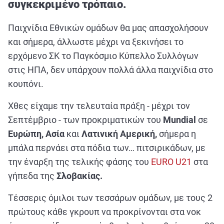
συγκεκριμένο τρόπαιο.
ΑΘΛΗΤΙΚΑ
ΣΥΝΕΝΤΕΥΞΕΙΣ
Παιχνίδια Εθνικών ομάδων θα μας απασχολήσουν
ΑΘΛΗΤΙΚΕΣ ΜΕΤΑΔΟΣΕΙΣ
και σήμερα, άλλωστε μέχρι να ξεκινήσει το
ερχόμενο ΣΚ το Παγκόσμιο Κύπελλο Συλλόγων
στις ΗΠΑ, δεν υπάρχουν πολλά άλλα παιχνίδια στο
Εξυπηρέτηση Πελατών
κουπόνι.
Χθες είχαμε την τελευταία πράξη - μέχρι τον
Σεπτέμβριο - των προκριματικών του
Mundial
σε
Ευρώπη, Ασία
και
Λατινική Αμερική,
σήμερα η
μπάλα περνάει στα πόδια των… πιτσιρικάδων, με
την έναρξη της τελικής φάσης του
EURO U21
στα
γήπεδα της
Σλοβακίας.
Τέσσερις όμιλοι των τεσσάρων ομάδων, με τους 2
πρώτους κάθε γκρουπ να προκρίνονται στα νοκ