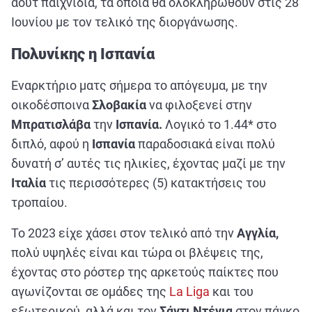
άουτ παιχνίδια, τα οποία θα ολοκληρωθούν στις 28
Ιουνίου με τον τελικό της διοργάνωσης.
Πολυνίκης η Ισπανία
Εναρκτήριο ματς σήμερα το απόγευμα, με την
οικοδέσποινα
Σλοβακία
να φιλοξενεί στην
Μπρατισλάβα
την
Ισπανία.
Λογικό το 1.44* στο
διπλό, αφού η
Ισπανία
παραδοσιακά είναι πολύ
δυνατή σ’ αυτές τις ηλικίες, έχοντας μαζί με την
Ιταλία
τις περισσότερες (5) κατακτήσεις του
τροπαίου.
Το 2023 είχε χάσει στον τελικό από την
Αγγλία,
πολύ υψηλές είναι και τώρα οι βλέψεις της,
έχοντας στο ρόστερ της αρκετούς παίκτες που
αγωνίζονται σε ομάδες της
La Liga
και του
εξωτερικού, αλλά και τον
Σάντι Ντένια
στον πάγκο