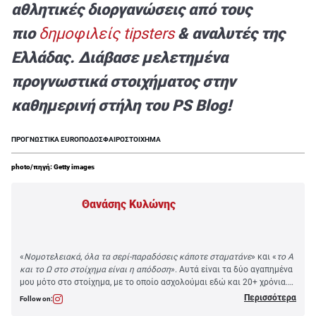
αθλητικές διοργανώσεις από τους
πιο
δημοφιλείς tipsters
& αναλυτές της
Ελλάδας. Διάβασε μελετημένα
προγνωστικά στοιχήματος στην
καθημερινή στήλη του PS Blog!
ΠΡΟΓΝΩΣΤΙΚΑ EURO
ΠΟΔΟΣΦΑΙΡΟ
ΣΤΟΙΧΗΜΑ
photo/πηγή: Getty images
Θανάσης Κυλώνης
«
Νομοτελειακά, όλα τα σερί-παραδόσεις κάποτε σταματάνε
» και «
το Α
και το Ω στο στοίχημα είναι η απόδοση
». Αυτά είναι τα δύο αγαπημένα
μου μότο στο στοίχημα, με το οποίο ασχολούμαι εδώ και 20+ χρόνια.
Σαλονικιός γαρ, η μπάλα ήταν ανέκαθεν ο μεγάλος μου έρωτας, αλλά
Περισσότερα
Follow on:
οι τραυματισμοί στάθηκαν εμπόδιο στο... ταλέντο που υπήρχε!