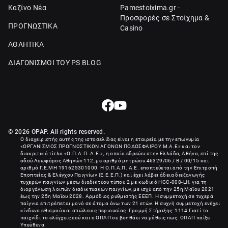
Καζίνο Νέα
Pamestoixima.gr -
Προσφορές σε Στοίχημα &
ΠΡΟΓΝΩΣΤΙΚΑ
Casino
ΑΘΛΗΤΙΚΑ
ΔΙΑΓΩΝΙΣΜΟΙ ΤΟΥ PS BLOG
© 2026 OPAP. All rights reserved.
Ο διαχειριστής αυτής της ιστοσελίδας είναι η εταιρεία με την επωνυμία
«
ΟΡΓΑΝΙΣΜΟΣ ΠΡΟΓΝΩΣΤΙΚΩΝ ΑΓΩΝΩΝ ΠΟΔΟΣΦΑΙΡΟΥ Μ.Α.Ε
» και τον
διακριτικό τίτλο «Ο.Π.Α.Π. Α.Ε.», η οποία εδρεύει στην Ελλάδα, Αθήνα, επί της
οδού Λεωφόρος Αθηνών 112, με αριθμό μητρώου 46329/06 / B / 00/15 και
αριθμό Γ.Ε.ΜΗ
191625301000
. Η Ο.Π.Α.Π. Α.Ε. εποπτεύεται από την Επιτροπή
Εποπτείας & Ελέγχου Παιγνίων (Ε.Ε.Ε.Π.) και έχει λάβει άδεια διεξαγωγής
τυχερών παιγνίων μέσω διαδικτύου τύπου 2 με κωδικό HGC-008-LH, για τη
διοργάνωση λοιπών διαδικτυακών παιγνίων, με ισχύ από την 25η Μαΐου 2021
έως την 25η Μαΐου 2028. Αρμόδιος ρυθμιστής ΕΕΕΠ. Η συμμετοχή σε τυχερά
παίγνια επιτρέπεται μονό σε άτομα άνω των 21 ετών. Η συχνή συμμετοχή ενέχει
κίνδυνο εθισμού και απώλειας περιουσίας. Γραμμή Στήριξης: 1114 Γιατί το
παιχνίδι το ελέγχεις εσύ και ο ΟΠΑΠ σε βοηθάει να μάθεις πως. ΟΠΑΠ παίξε
Υπεύθυνα.