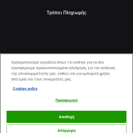
Τρόποι Πληρωμής
Χρησιμοποιούμε εργαλεία όπως τα cookies για να σου
προσφέρουμε προσωποποιημένη πλοήγηση, για την ανάλυση
της επισκεψιμότητάς μας, καθώς και για εμπορική χρήση
από εμάς και τους συνεργάτες μας.
Cookies policy
21+ | ΚΙΝΔΥΝΟΣ ΕΘΙΣΜΟΥ & ΑΠΩΛΕΙΑΣ ΠΕΡΙΟΥΣΙΑΣ | ΠΑΙΞΕ
ΥΠΕΥΘΥΝΑ & ΜΕ ΑΣΦΑΛΕΙΑ | ΕΟΠΑΕ – ΓΡΑΜΜΗ
Προσαρμογή
ΣΥΜΒΟΥΛΕΥΤΙΚΗΣ:1114
Αποδοχή
Απόρριψη
Περισσότερα