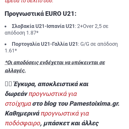
άμεσα το δελτίο σου.
Προγνωστικά EURO U21:
Σλοβακία U21-Ισπανία U21
: 2+Over 2,5 σε
απόδοση 1.87*
Πορτογαλία U21-Γαλλία U21
: G/G σε απόδοση
1.61*
*Οι αποδόσεις ενδέχεται να υπόκεινται σε
αλλαγές.
✍🏻 Έγκυρα, αποκλειστικά και
δωρεάν
προγνωστικά για
στοίχημα
στο blog του Pamestoixima.gr.
Καθημερινά
προγνωστικά για
ποδόσφαιρο
, μπάσκετ και άλλες