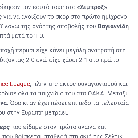
ίκησαν τον εαυτό τους στο
«Άιμπροξ»,
 για να ανοίξουν το σκορ στο πρώτο ημίχρονο
58’ λόγω της ανόητης αποβολής του
Βαγιαννίδη
πτά μετά το 1-0.
ποχή πέρυσι είχε κάνει μεγάλη ανατροπή στη
ίζοντας 2-0 ενώ είχε χάσει 2-1 στο πρώτο
nce League
, πλην της εκτός συναγωνισμού και
ρδισε όλα τα παιχνίδια του στο ΟΑΚΑ. Μεταξύ
να.
Όσο κι αν έχει πέσει επίπεδο τα τελευταία
ου στην Ευρώπη μετράει.
ερς
που είδαμε στον πρώτο αγώνα και
που βρίσκεται σταθερά στη σκιά της Σέλτικ,