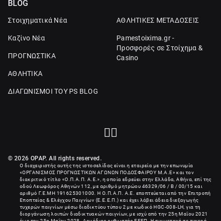
BLOG
Στοιχηματικά Νέα
ΑΘΛΗΤΙΚΕΣ ΜΕΤΑΔΟΣΕΙΣ
Καζίνο Νέα
Pamestoixima.gr -
Προσφορές σε Στοίχημα &
ΠΡΟΓΝΩΣΤΙΚΑ
Casino
ΑΘΛΗΤΙΚΑ
ΔΙΑΓΩΝΙΣΜΟΙ ΤΟΥ PS BLOG
© 2026 OPAP. All rights reserved.
Ο διαχειριστής αυτής της ιστοσελίδας είναι η εταιρεία με την επωνυμία
«
ΟΡΓΑΝΙΣΜΟΣ ΠΡΟΓΝΩΣΤΙΚΩΝ ΑΓΩΝΩΝ ΠΟΔΟΣΦΑΙΡΟΥ Μ.Α.Ε
» και τον
διακριτικό τίτλο «Ο.Π.Α.Π. Α.Ε.», η οποία εδρεύει στην Ελλάδα, Αθήνα, επί της
οδού Λεωφόρος Αθηνών 112, με αριθμό μητρώου 46329/06 / B / 00/15 και
αριθμό Γ.Ε.ΜΗ
191625301000
. Η Ο.Π.Α.Π. Α.Ε. εποπτεύεται από την Επιτροπή
Εποπτείας & Ελέγχου Παιγνίων (Ε.Ε.Ε.Π.) και έχει λάβει άδεια διεξαγωγής
τυχερών παιγνίων μέσω διαδικτύου τύπου 2 με κωδικό HGC-008-LH, για τη
διοργάνωση λοιπών διαδικτυακών παιγνίων, με ισχύ από την 25η Μαΐου 2021
έως την 25η Μαΐου 2028. Αρμόδιος ρυθμιστής ΕΕΕΠ. Η συμμετοχή σε τυχερά