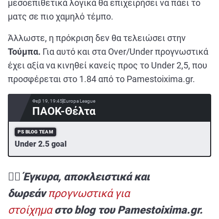
μεσοεπιθετικά λογικά θα επιχειρήσει να πάει το
ματς σε πιο χαμηλό τέμπο.
Άλλωστε, η πρόκριση δεν θα τελειώσει στην
Τούμπα.
Για αυτό και στα Over/Under προγνωστικά
έχει αξία να κινηθεί κανείς προς το Under 2,5, που
προσφέρεται στο 1.84 από το Pamestoixima.gr.
Φεβ 19, 19:45
Europa League
ΠΑΟΚ-Θέλτα
PS BLOG TEAM
Under 2.5 goal
✍🏻 Έγκυρα, αποκλειστικά και
δωρεάν
προγνωστικά για
στοίχημα
στο blog του Pamestoixima.gr.