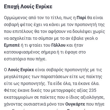
ΑΘΛΗΤΙΚΑ
Εποχή Λουίς Ενρίκε
ΣΥΝΕΝΤΕΥΞΕΙΣ
Ορμώμενος από τον το τίτλο, πως η
Παρί
θα είναι
ΑΘΛΗΤΙΚΕΣ ΜΕΤΑΔΟΣΕΙΣ
σοβαρή φέτος έχει να κάνει με τον προπονητή της
που επιτέλους θα τον αφήσουν να δουλέψει χωρίς
Εξυπηρέτηση Πελατών
να ασχολείται το σύμπαν με το αν έβαλε γκολ ο
Εμπαπέ
ή τι φταίει του
Γάλλου
και ήταν
κατσουφιασμένος σήμερα ή τι έφαγε στο
εστιατόριο που πήγε.
Ο
Λουίς Ενρίκε
είναι σοβαρός προπονητής με τις
μεγαλύτερες των παραστάσεων είτε ως παίκτης
είτε ως προπονητής. Τα είδε όλα, τα έκανε όλα.
Φέτος έκανε δικές του μεταγραφές αξίας 235
εκατομμυρίων σε παίκτες που ο ίδιος αξιολόγησε,
χάνοντας ουσιαστικά μόνο τον
Ουγκάρτε
που πήγε