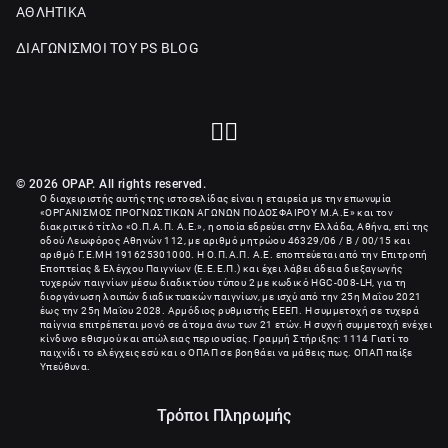
ΑΘΛΗΤΙΚΑ
ΔΙΑΓΩΝΙΣΜΟΙ ΤΟΥ PS BLOG
© 2026 OPAP. All rights reserved.
Ο διαχειριστής αυτής της ιστοσελίδας είναι η εταιρεία με την επωνυμία
«
ΟΡΓΑΝΙΣΜΟΣ ΠΡΟΓΝΩΣΤΙΚΩΝ ΑΓΩΝΩΝ ΠΟΔΟΣΦΑΙΡΟΥ Μ.Α.Ε
» και τον
διακριτικό τίτλο «Ο.Π.Α.Π. Α.Ε.», η οποία εδρεύει στην Ελλάδα, Αθήνα, επί της
οδού Λεωφόρος Αθηνών 112, με αριθμό μητρώου 46329/06 / B / 00/15 και
αριθμό Γ.Ε.ΜΗ
191625301000
. Η Ο.Π.Α.Π. Α.Ε. εποπτεύεται από την Επιτροπή
Εποπτείας & Ελέγχου Παιγνίων (Ε.Ε.Ε.Π.) και έχει λάβει άδεια διεξαγωγής
τυχερών παιγνίων μέσω διαδικτύου τύπου 2 με κωδικό HGC-008-LH, για τη
διοργάνωση λοιπών διαδικτυακών παιγνίων, με ισχύ από την 25η Μαΐου 2021
έως την 25η Μαΐου 2028. Αρμόδιος ρυθμιστής ΕΕΕΠ. Η συμμετοχή σε τυχερά
παίγνια επιτρέπεται μονό σε άτομα άνω των 21 ετών. Η συχνή συμμετοχή ενέχει
κίνδυνο εθισμού και απώλειας περιουσίας. Γραμμή Στήριξης: 1114 Γιατί το
παιχνίδι το ελέγχεις εσύ και ο ΟΠΑΠ σε βοηθάει να μάθεις πως. ΟΠΑΠ παίξε
Υπεύθυνα.
Τρόποι Πληρωμής