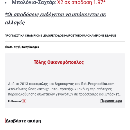
Μπολόνια-Σαχτάρ
:
Χ2 σε απόδοση 1.97*
*Οι αποδόσεις ενδέχεται να υπόκεινται σε
αλλαγές
ΠΡΟΓΝΩΣΤΙΚΑ CHAMPIONS LEAGUE
ΠΟΔΟΣΦΑΙΡΟ
ΣΤΟΙΧΗΜΑ
CHAMPIONS LEAGUE
photo/πηγή: Getty images
Τόλης Οικονομόπουλος
Από το 2013 επικεφαλής και δημιουργός του
Bet-Prognostika.com
.
Ατελείωτες ώρες «στοιχηματο - γραφής» κι ακόμη περισσότερες
παρακολούθησης αθλητικών γεγονότων σε ποδόσφαιρο και μπάσκετ.
Αμετανόητος θιασώτης των
value
αποδόσεων
με αδυναμία στα
Περισσότερα
Follow on:
αγγλικά γήπεδα. Από το 2013 έως το 2018 ήξερα ποιος παίζει δεξί
μπακ στη Λέιτον Όριεντ και ποιον έχει η Μπέρτον φροντιστή στη
League 2 Αγγλίας. Έκτοτε, ασχολούμαι με πιο εμπορικά
Διαβάστε ακόμη
πρωταθλήματα, αλλά ο Deadpool και η Ρέξαμ με κάνουν από το 2021
να ξαναβλέπω τι γίνεται στις μικρές λίγκες.