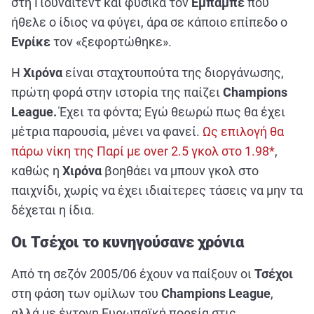
στη Γιουνάιτεντ και φυσικά τον
Εμπαμπέ
που
ήθελε ο ίδιος να φύγει, άρα σε κάποιο επίπεδο ο
Ενρίκε
τον «ξεφορτώθηκε».
Η
Χιρόνα
είναι σταχτουπούτα της διοργάνωσης,
πρώτη φορά στην ιστορία της παίζει
Champions
League.
Έχει τα φόντα; Εγώ θεωρώ πως θα έχει
μέτρια παρουσία, μένει να φανεί.
Ως επιλογή θα
πάρω νίκη της Παρί με over 2.5 γκολ στο 1.98*
,
καθώς η
Χιρόνα
βοηθάει να μπουν γκολ στο
παιχνίδι, χωρίς να έχει ιδιαίτερες τάσεις να μην τα
δέχεται η ίδια.
Οι Τσέχοι το κυνηγούσανε χρόνια
Από τη σεζόν 2005/06 έχουν να παίξουν οι
Τσέχοι
στη φάση των ομίλων του
Champions League
,
αλλά με έντονη Ευρωπαϊκή πορεία στις