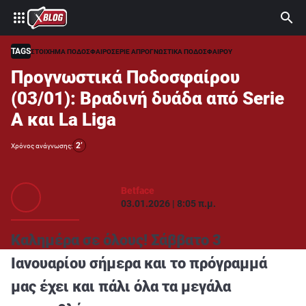
⚽ ΜΟΥΝΤΙΑΛ 2026
ΣΤΟΙΧΗΜΑ
TAGS
ΣΤΟΙΧΗΜΑ ΠΟΔΟΣΦΑΙΡΟ
ΣΕΡΙΕ Α
ΠΡΟΓΝΩΣΤΙΚΑ ΠΟΔΟΣΦΑΙΡΟΥ
Προγνωστικά Ποδοσφαίρου
CASINO
(03/01): Βραδινή δυάδα από Serie
ΠΡΟΓΝΩΣΤΙΚΑ ΤIPSTERS
A και La Liga
ΠΡΟΓΝΩΣΤΙΚΑ ΚΑΤΗΓΟΡΙΕΣ
2’
Χρόνος ανάγνωσης:
ΠΡΟΣΦΟΡΕΣ
ΔΙΑΓΩΝΙΣΜΟΙ
Betface
03.01.2026 | 8:05 π.μ.
TSILI LEAGUE
RETRO
Καλημέρα σε όλους! Σάββατο 3
BLOGS
Ιανουαρίου σήμερα και το πρόγραμμά
μας έχει και πάλι όλα τα μεγάλα
QUIZ