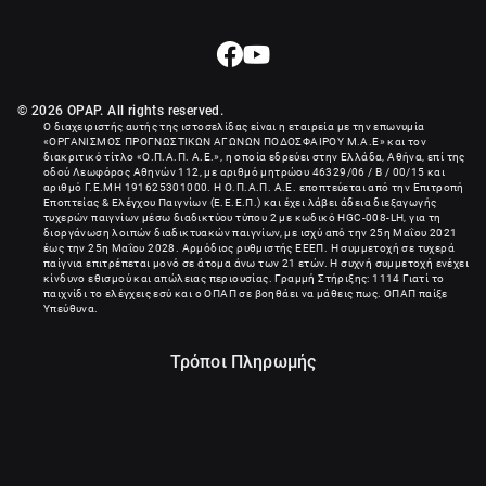
© 2026 OPAP. All rights reserved.
Ο διαχειριστής αυτής της ιστοσελίδας είναι η εταιρεία με την επωνυμία
«
ΟΡΓΑΝΙΣΜΟΣ ΠΡΟΓΝΩΣΤΙΚΩΝ ΑΓΩΝΩΝ ΠΟΔΟΣΦΑΙΡΟΥ Μ.Α.Ε
» και τον
διακριτικό τίτλο «Ο.Π.Α.Π. Α.Ε.», η οποία εδρεύει στην Ελλάδα, Αθήνα, επί της
οδού Λεωφόρος Αθηνών 112, με αριθμό μητρώου 46329/06 / B / 00/15 και
αριθμό Γ.Ε.ΜΗ
191625301000
. Η Ο.Π.Α.Π. Α.Ε. εποπτεύεται από την Επιτροπή
Εποπτείας & Ελέγχου Παιγνίων (Ε.Ε.Ε.Π.) και έχει λάβει άδεια διεξαγωγής
τυχερών παιγνίων μέσω διαδικτύου τύπου 2 με κωδικό HGC-008-LH, για τη
διοργάνωση λοιπών διαδικτυακών παιγνίων, με ισχύ από την 25η Μαΐου 2021
έως την 25η Μαΐου 2028. Αρμόδιος ρυθμιστής ΕΕΕΠ. Η συμμετοχή σε τυχερά
παίγνια επιτρέπεται μονό σε άτομα άνω των 21 ετών. Η συχνή συμμετοχή ενέχει
κίνδυνο εθισμού και απώλειας περιουσίας. Γραμμή Στήριξης: 1114 Γιατί το
παιχνίδι το ελέγχεις εσύ και ο ΟΠΑΠ σε βοηθάει να μάθεις πως. ΟΠΑΠ παίξε
Υπεύθυνα.
Τρόποι Πληρωμής