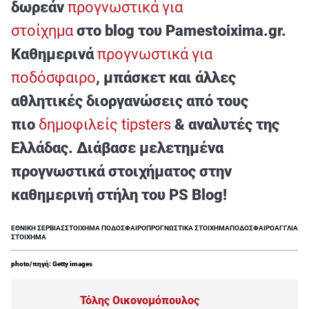
δωρεάν
προγνωστικά για
στοίχημα
στο blog του Pamestoixima.gr.
Καθημερινά
προγνωστικά για
ποδόσφαιρο
, μπάσκετ και άλλες
αθλητικές διοργανώσεις από τους
πιο
δημοφιλείς tipsters
& αναλυτές της
Ελλάδας. Διάβασε μελετημένα
προγνωστικά στοιχήματος στην
καθημερινή στήλη του PS Blog!
ΕΘΝΙΚΗ ΣΕΡΒΙΑΣ
ΣΤΟΙΧΗΜΑ ΠΟΔΟΣΦΑΙΡΟ
ΠΡΟΓΝΩΣΤΙΚΑ ΣΤΟΙΧΗΜΑ
ΠΟΔΟΣΦΑΙΡΟ
ΑΓΓΛΙΑ
ΣΤΟΙΧΗΜΑ
photo/πηγή: Getty images
Τόλης Οικονομόπουλος