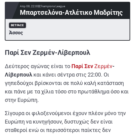
Απρ 08, 22:00
Champions League
Μπαρτσελόνα-Ατλέτικο Μαδρίτης
BETFACE
Άσσος
Παρί Σεν Ζερμέν-Λίβερπουλ
Δεύτερος αγώνας είναι το
Παρί Σεν
Ζερμέν
-
Λίβερπουλ
και κάνει σέντρα στις 22:00. Οι
γηπεδούχοι βρίσκονται σε πολύ καλή κατάσταση
και πάνε με τα χίλια τόσο στο πρωτάθλημα όσο και
στην Ευρώπη.
Σίγουρα οι φιλοξενούμενοι έχουν πλέον μόνο την
Ευρώπη να κυνηγήσουν, δυστυχώς δεν είναι
σταθεροί ενώ οι περισσότεροι παίκτες δεν