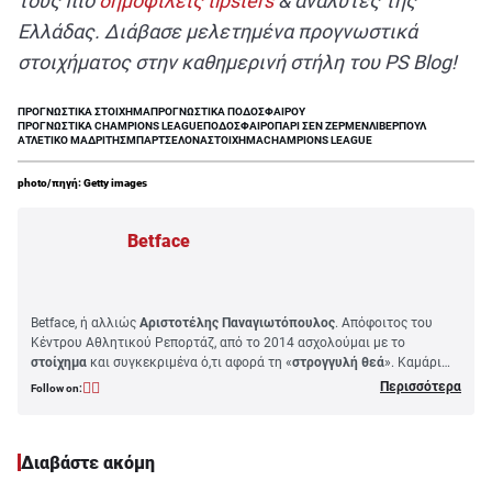
τους πιο
δημοφιλείς tipsters
& αναλυτές της
Ελλάδας. Διάβασε μελετημένα προγνωστικά
στοιχήματος στην καθημερινή στήλη του PS Blog!
ΠΡΟΓΝΩΣΤΙΚΑ ΣΤΟΙΧΗΜΑ
ΠΡΟΓΝΩΣΤΙΚΑ ΠΟΔΟΣΦΑΙΡΟΥ
ΠΡΟΓΝΩΣΤΙΚΑ CHAMPIONS LEAGUE
ΠΟΔΟΣΦΑΙΡΟ
ΠΑΡΙ ΣΕΝ ΖΕΡΜΕΝ
ΛΙΒΕΡΠΟΥΛ
ΑΤΛΕΤΙΚΟ ΜΑΔΡΙΤΗΣ
ΜΠΑΡΤΣΕΛΟΝΑ
ΣΤΟΙΧΗΜΑ
CHAMPIONS LEAGUE
photo/πηγή: Getty images
Betface
Betface, ή αλλιώς
Αριστοτέλης Παναγιωτόπουλος
. Απόφοιτος του
Κέντρου Αθλητικού Ρεπορτάζ, από το 2014 ασχολούμαι με το
στοίχημα
και συγκεκριμένα ό,τι αφορά τη «
στρογγυλή θεά
». Καμάρι
μου η
στοιχηματική ομάδα
που έχω χτίσει, η οποία φτάνει τα
5.000
Περισσότερα
Follow on:
μέλη
στο Telegram, ενώ τα λέμε και από άλλα μέσα κοινωνικής
δικτύωσης. Ο τρόπος που το κατάφερα αυτό δεν είναι… μυστικός, ούτε
υπάρχει κάποια συνταγή επιτυχίας. Σοβαρότητα στη δουλειά και πάνω
Διαβάστε ακόμη
από όλα… μεγάλα ποσοστά επιτυχίας!
Πιο σημαντικό από όλα, ο
απόλυτος σεβασμός
προς τον κάθε παίκτη