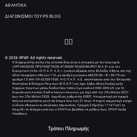
ΑΘΛΗΤΙΚΑ
ΔΙΑΓΩΝΙΣΜΟΙ ΤΟΥ PS BLOG
© 2026 OPAP. All rights reserved.
Ο διαχειριστής αυτής της ιστοσελίδας είναι η εταιρεία με την επωνυμία
«
ΟΡΓΑΝΙΣΜΟΣ ΠΡΟΓΝΩΣΤΙΚΩΝ ΑΓΩΝΩΝ ΠΟΔΟΣΦΑΙΡΟΥ Μ.Α.Ε
» και τον
διακριτικό τίτλο «Ο.Π.Α.Π. Α.Ε.», η οποία εδρεύει στην Ελλάδα, Αθήνα, επί της
οδού Λεωφόρος Αθηνών 112, με αριθμό μητρώου 46329/06 / B / 00/15 και
αριθμό Γ.Ε.ΜΗ
191625301000
. Η Ο.Π.Α.Π. Α.Ε. εποπτεύεται από την Επιτροπή
Εποπτείας & Ελέγχου Παιγνίων (Ε.Ε.Ε.Π.) και έχει λάβει άδεια διεξαγωγής
τυχερών παιγνίων μέσω διαδικτύου τύπου 2 με κωδικό HGC-008-LH, για τη
διοργάνωση λοιπών διαδικτυακών παιγνίων, με ισχύ από την 25η Μαΐου 2021
έως την 25η Μαΐου 2028. Αρμόδιος ρυθμιστής ΕΕΕΠ. Η συμμετοχή σε τυχερά
παίγνια επιτρέπεται μονό σε άτομα άνω των 21 ετών. Η συχνή συμμετοχή ενέχει
κίνδυνο εθισμού και απώλειας περιουσίας. Γραμμή Στήριξης: 1114 Γιατί το
παιχνίδι το ελέγχεις εσύ και ο ΟΠΑΠ σε βοηθάει να μάθεις πως. ΟΠΑΠ παίξε
Υπεύθυνα.
Τρόποι Πληρωμής