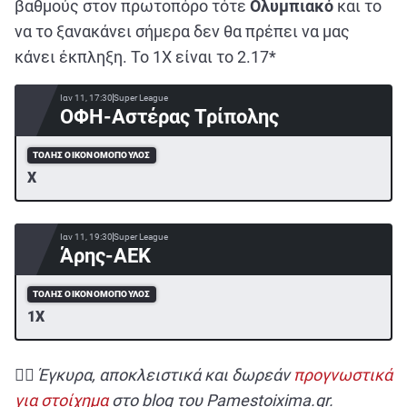
βαθμούς στον πρωτοπόρο τότε
Ολυμπιακό
και το
να το ξανακάνει σήμερα δεν θα πρέπει να μας
κάνει έκπληξη. Το 1Χ είναι το 2.17*
Ιαν 11, 17:30
Super League
ΟΦΗ-Αστέρας Τρίπολης
ΤΌΛΗΣ ΟΙΚΟΝΟΜΌΠΟΥΛΟΣ
Χ
Ιαν 11, 19:30
Super League
Άρης-ΑΕΚ
ΤΌΛΗΣ ΟΙΚΟΝΟΜΌΠΟΥΛΟΣ
1X
✍🏻 Έγκυρα, αποκλειστικά και δωρεάν
προγνωστικά
για στοίχημα
στο blog του Pamestoixima.gr.