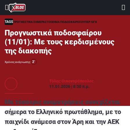
⚽ ΜΟΥΝΤΙΑΛ 2026
ΣΤΟΙΧΗΜΑ
TAGS
ΠΡΟΓΝΩΣΤΙΚΑ ΣΗΜΕΡΑ
ΣΤΟΙΧΗΜΑ ΠΟΔΟΣΦΑΙΡΟ
ΣΟΥΠΕΡ ΛΙΓΚ
Προγνωστικά ποδοσφαίρου
CASINO
(11/01): Με τους κερδισμένους
ΠΡΟΓΝΩΣΤΙΚΑ ΤIPSTERS
της διακοπής
ΠΡΟΓΝΩΣΤΙΚΑ ΚΑΤΗΓΟΡΙΕΣ
2’
Χρόνος ανάγνωσης:
ΠΡΟΣΦΟΡΕΣ
ΔΙΑΓΩΝΙΣΜΟΙ
Τόλης Οικονομόπουλος
11.01.2026 | 8:30 π.μ.
TSILI LEAGUE
RETRO
Με τέσσερις αναμετρήσεις συνεχίζεται
BLOGS
σήμερα το Ελληνικό πρωτάθλημα, με το
παιχνίδι ανάμεσα στον Άρη και την ΑΕΚ
QUIZ