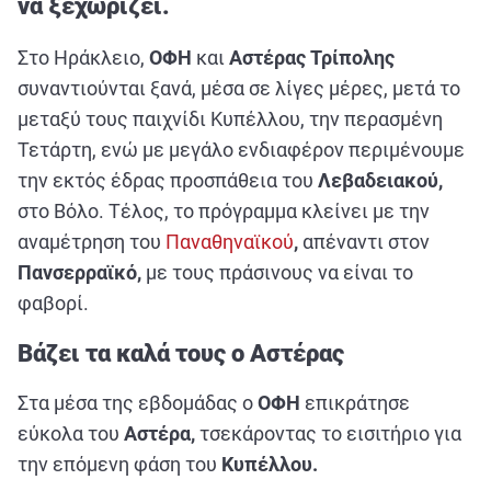
να ξεχωρίζει.
ΑΘΛΗΤΙΚΑ
ΣΥΝΕΝΤΕΥΞΕΙΣ
Στο Ηράκλειο,
ΟΦΗ
και
Αστέρας Τρίπολης
ΑΘΛΗΤΙΚΕΣ ΜΕΤΑΔΟΣΕΙΣ
συναντιούνται ξανά, μέσα σε λίγες μέρες, μετά το
μεταξύ τους παιχνίδι Κυπέλλου, την περασμένη
Τετάρτη, ενώ με μεγάλο ενδιαφέρον περιμένουμε
Εξυπηρέτηση Πελατών
την εκτός έδρας προσπάθεια του
Λεβαδειακού,
στο Βόλο. Τέλος, το πρόγραμμα κλείνει με την
αναμέτρηση του
Παναθηναϊκού
,
απέναντι στον
Πανσερραϊκό,
με τους πράσινους να είναι το
φαβορί.
Βάζει τα καλά τους ο Αστέρας
Στα μέσα της εβδομάδας ο
ΟΦΗ
επικράτησε
εύκολα του
Αστέρα,
τσεκάροντας το εισιτήριο για
την επόμενη φάση του
Κυπέλλου.