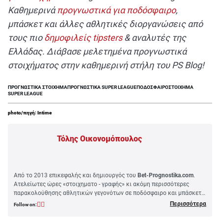
Καθημερινά
προγνωστικά για ποδόσφαιρο
,
μπάσκετ και άλλες αθλητικές διοργανώσεις από
τους πιο
δημοφιλείς tipsters
& αναλυτές της
Ελλάδας. Διάβασε μελετημένα προγνωστικά
στοιχήματος στην καθημερινή στήλη του PS Blog!
ΠΡΟΓΝΩΣΤΙΚΑ ΣΤΟΙΧΗΜΑ
ΠΡΟΓΝΩΣΤΙΚΑ SUPER LEAGUE
ΠΟΔΟΣΦΑΙΡΟ
ΣΤΟΙΧΗΜΑ
SUPER LEAGUE
photo/πηγή: Intime
Τόλης Οικονομόπουλος
Από το 2013 επικεφαλής και δημιουργός του
Bet-Prognostika.com
.
Ατελείωτες ώρες «στοιχηματο - γραφής» κι ακόμη περισσότερες
παρακολούθησης αθλητικών γεγονότων σε ποδόσφαιρο και μπάσκετ.
Αμετανόητος θιασώτης των
value
αποδόσεων
με αδυναμία στα
Περισσότερα
Follow on:
αγγλικά γήπεδα. Από το 2013 έως το 2018 ήξερα ποιος παίζει δεξί
μπακ στη Λέιτον Όριεντ και ποιον έχει η Μπέρτον φροντιστή στη