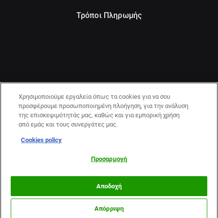
Τρόποι Πληρωμής
Χρησιμοποιούμε εργαλεία όπως τα cookies για να σου
προσφέρουμε προσωποποιημένη πλοήγηση, για την ανάλυση
της επισκεψιμότητάς μας, καθώς και για εμπορική χρήση
από εμάς και τους συνεργάτες μας.
Cookies policy
21+ | ΚΙΝΔΥΝΟΣ ΕΘΙΣΜΟΥ & ΑΠΩΛΕΙΑΣ ΠΕΡΙΟΥΣΙΑΣ | ΠΑΙΞΕ
ΥΠΕΥΘΥΝΑ & ΜΕ ΑΣΦΑΛΕΙΑ | ΕΟΠΑΕ – ΓΡΑΜΜΗ
Προσαρμογή
ΣΥΜΒΟΥΛΕΥΤΙΚΗΣ:1114
Αποδοχή
Απόρριψη
Περισσότερα