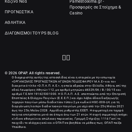
Καζίνο Νέα
Pamestoixima.gr -
Προσφορές σε Στοίχημα &
ΠΡΟΓΝΩΣΤΙΚΑ
Casino
ΑΘΛΗΤΙΚΑ
ΔΙΑΓΩΝΙΣΜΟΙ ΤΟΥ PS BLOG
© 2026 OPAP. All rights reserved.
Ο διαχειριστής αυτής της ιστοσελίδας είναι η εταιρεία με την επωνυμία
«
ΟΡΓΑΝΙΣΜΟΣ ΠΡΟΓΝΩΣΤΙΚΩΝ ΑΓΩΝΩΝ ΠΟΔΟΣΦΑΙΡΟΥ Μ.Α.Ε
» και τον
διακριτικό τίτλο «Ο.Π.Α.Π. Α.Ε.», η οποία εδρεύει στην Ελλάδα, Αθήνα, επί της
οδού Λεωφόρος Αθηνών 112, με αριθμό μητρώου 46329/06 / B / 00/15 και
αριθμό Γ.Ε.ΜΗ
191625301000
. Η Ο.Π.Α.Π. Α.Ε. εποπτεύεται από την Επιτροπή
Εποπτείας & Ελέγχου Παιγνίων (Ε.Ε.Ε.Π.) και έχει λάβει άδεια διεξαγωγής
τυχερών παιγνίων μέσω διαδικτύου τύπου 2 με κωδικό HGC-008-LH, για τη
διοργάνωση λοιπών διαδικτυακών παιγνίων, με ισχύ από την 25η Μαΐου 2021
έως την 25η Μαΐου 2028. Αρμόδιος ρυθμιστής ΕΕΕΠ. Η συμμετοχή σε τυχερά
παίγνια επιτρέπεται μονό σε άτομα άνω των 21 ετών. Η συχνή συμμετοχή ενέχει
κίνδυνο εθισμού και απώλειας περιουσίας. Γραμμή Στήριξης: 1114 Γιατί το
παιχνίδι το ελέγχεις εσύ και ο ΟΠΑΠ σε βοηθάει να μάθεις πως. ΟΠΑΠ παίξε
Υπεύθυνα.