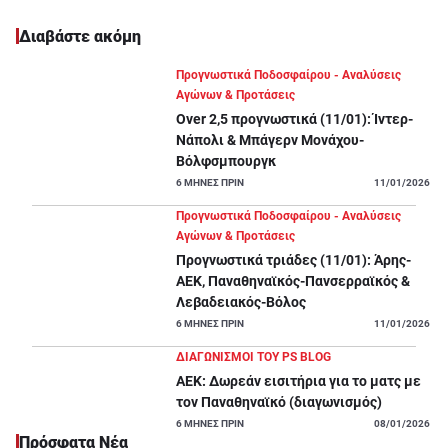
League 2 Αγγλίας. Έκτοτε, ασχολούμαι με πιο εμπορικά
Διαβάστε ακόμη
πρωταθλήματα, αλλά ο Deadpool και η Ρέξαμ με κάνουν από το 2021
να ξαναβλέπω τι γίνεται στις μικρές λίγκες.
Μεγάλη τιμή για μένα και milestone το
PS Blog
, κείμενα για στοίχημα
Προγνωστικά Ποδοσφαίρου - Αναλύσεις
με κοινωνικές και pop culture προεκτάσεις θα διαβάσετε σε ετούτη τη
Αγώνων & Προτάσεις
στήλη. Άλλωστε, το ποδόσφαιρο είναι κοινωνικό φαινόμενο.
Over 2,5 προγνωστικά (11/01): Ίντερ-
Διάβασμα, έρευνα, αποδόσεις, διαλογή, στάνταρ διαδικασία, η ίδια
Νάπολι & Μπάγερν Μονάχου-
τόσα χρόνια, η αρθρογραφία μέχρι νεωτέρας αποκλειστικά εδώ στο
PS
Βόλφσμπουργκ
Blog
.
6
ΜΗΝΕΣ ΠΡΙΝ
11/01/2026
Προγνωστικά Ποδοσφαίρου - Αναλύσεις
Αγώνων & Προτάσεις
Προγνωστικά τριάδες (11/01): Άρης-
ΑΕΚ, Παναθηναϊκός-Πανσερραϊκός &
Λεβαδειακός-Βόλος
6
ΜΗΝΕΣ ΠΡΙΝ
11/01/2026
ΔΙΑΓΩΝΙΣΜΟΙ ΤΟΥ PS BLOG
ΑΕΚ: Δωρεάν εισιτήρια για το ματς με
τον Παναθηναϊκό (διαγωνισμός)
6
ΜΗΝΕΣ ΠΡΙΝ
08/01/2026
Πρόσφατα Νέα