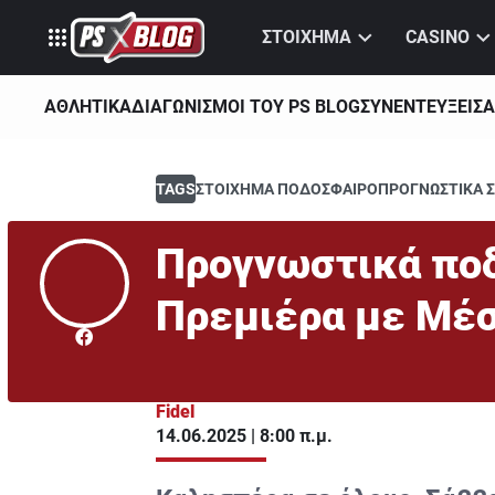
ΣΤΟΙΧΗΜΑ
CASINO
ΑΘΛΗΤΙΚΑ
ΔΙΑΓΩΝΙΣΜΟΙ ΤΟΥ PS BLOG
ΣΥΝΕΝΤΕΥΞΕΙΣ
Α
TAGS
ΣΤΟΙΧΗΜΑ ΠΟΔΟΣΦΑΙΡΟ
ΠΡΟΓΝΩΣΤΙΚΑ 
Προγνωστικά ποδ
Πρεμιέρα με Μέσ
Fidel
14.06.2025 | 8:00 π.μ.