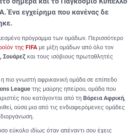
ατο σήμερα και το Παγκόσμιο Κύπελλο
Α. Ένα εγχείρημα που κανένας δε
ηκε.
 πιεσμένο πρόγραμμα των ομάδων. Περισσότερο
ροϊόν της
FIFA
με μίξη ομάδων από όλο τον
, Σουάρεζ
και τους ισόβιους πρωταθλητές
 η πιο γνωστή αφρικανική ομάδα σε επίπεδο
ons League
της μαύρης ηπείρου, ομάδα που
ιριστές που κατάγονται από τη
Βόρεια Αφρική
,
ιθεί, ούσα μια από τις ενδιαφερόμενες ομάδες
 διοργάνωση.
όσο εύκολο ιδίως όταν απέναντι σου έχεις