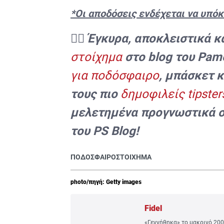
*Οι αποδόσεις ενδέχεται να υπόκ
✍🏻 Έγκυρα, αποκλειστικά 
στοίχημα
στο blog του Pam
για ποδόσφαιρο
, μπάσκετ 
τους πιο
δημοφιλείς tipster
μελετημένα προγνωστικά σ
του PS Blog!
ΠΟΔΟΣΦΑΙΡΟ
ΣΤΟΙΧΗΜΑ
photo/πηγή: Getty images
Fidel
«Γεννήθηκα» το μακρινό 2000