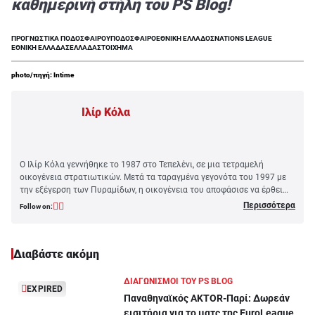
καθημερινή στήλη του PS Blog!
ΠΡΟΓΝΩΣΤΙΚΑ ΠΟΔΟΣΦΑΙΡΟΥ
ΠΟΔΟΣΦΑΙΡΟ
ΕΘΝΙΚΗ ΕΛΛΑΔΟΣ
NATIONS LEAGUE
ΕΘΝΙΚΗ ΕΛΛΑΔΑΣ
ΕΛΛΑΔΑ
ΣΤΟΙΧΗΜΑ
photo/πηγή: Intime
Ιλίρ Κόλα
Ο Ιλίρ Κόλα γεννήθηκε το 1987 στο Τεπελένι, σε μια τετραμελή
οικογένεια στρατιωτικών. Μετά τα ταραγμένα γεγονότα του 1997 με
την εξέγερση των Πυραμίδων, η οικογένεια του αποφάσισε να έρθει
στην Ελλάδα. Ο Ιλίρ πήγε σχολείο στο συγκρότημα της Γκράβας και
Περισσότερα
Follow on:
φοίτησε εν συνεχεία στο ΤΕΙ Πειραιά στο τμήμα Μηχανικών
Αυτοματισμού. Κατά την διάρκεια της κρίσης έφυγε για λίγο διάστημα
στην Αγγλία, δουλεύοντας ως σερβιτόρος, επέστρεψε, ωστόσο, το
Διαβάστε ακόμη
2012, βρίσκοντας δουλειά ως υπεύθυνος σε κατάστημα με φρούτα
στην οδό Πατησίων. Στην εποχή της καραντίνας, ο Ιλίρ είχε αρκετό
ελεύθερο χρόνο και αποφάσισε να ανοίξει ένα κατάστημα τυχερών
ΔΙΑΓΩΝΙΣΜΟΙ ΤΟΥ PS BLOG
EXPIRED
παιχνιδιών, μπαίνοντας στον κόσμο του υγιή στοιχηματισμού.
Παναθηναϊκός AKTOR-Παρί: Δωρεάν
Παράλληλα, δραστηριοποιείται από το 2024 ως αποκλειστικός
εισιτήρια για το ματς της EuroLeague