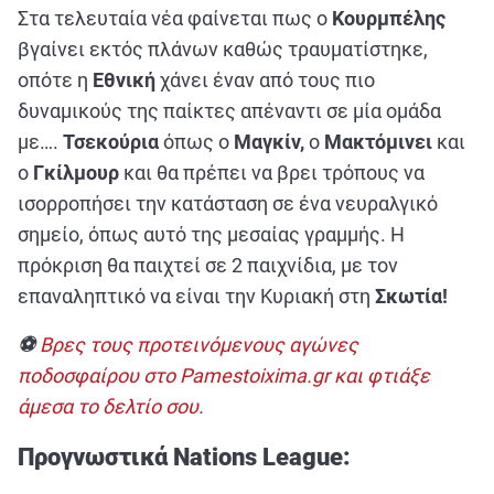
Στα τελευταία νέα φαίνεται πως ο
Κουρμπέλης
βγαίνει εκτός πλάνων καθώς τραυματίστηκε,
οπότε η
Εθνική
χάνει έναν από τους πιο
δυναμικούς της παίκτες απέναντι σε μία ομάδα
με….
Τσεκούρια
όπως ο
Μαγκίν,
ο
Μακτόμινει
και
ο
Γκίλμουρ
και θα πρέπει να βρει τρόπους να
ισορροπήσει την κατάσταση σε ένα νευραλγικό
σημείο, όπως αυτό της μεσαίας γραμμής. Η
πρόκριση θα παιχτεί σε 2 παιχνίδια, με τον
επαναληπτικό να είναι την Κυριακή στη
Σκωτία!
⚽
Βρες τους προτεινόμενους αγώνες
ποδοσφαίρου στο Pamestoixima.gr και φτιάξε
άμεσα το δελτίο σου.
Προγνωστικά Nations League: