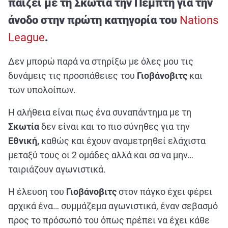
παίζει με τη Σκωτία την Πέμπτη για την
ΑΘΛΗΤΙΚΑ
άνοδο στην πρώτη κατηγορία του
Nations
ΣΥΝΕΝΤΕΥΞΕΙΣ
League
.
ΑΘΛΗΤΙΚΕΣ ΜΕΤΑΔΟΣΕΙΣ
Δεν μπορώ παρά να στηρίξω με όλες μου τις
Εξυπηρέτηση Πελατών
δυνάμεις τις προσπάθειες του
Γιοβάνοβιτς
και
των υπολοίπων.
Η αλήθεια είναι πως ένα συναπάντημα με τη
Σκωτία
δεν είναι και το πιο σύνηθες για την
Εθνική,
καθώς και έχουν αναμετρηθεί ελάχιστα
μεταξύ τους οι 2 ομάδες αλλά και σα να μην…
ταιριάζουν αγωνιστικά.
Η έλευση του
Γιοβάνοβιτς
στον πάγκο έχει φέρει
αρχικά ένα… συμμάζεμα αγωνιστικά, έναν σεβασμό
προς το πρόσωπό του όπως πρέπει να έχει κάθε