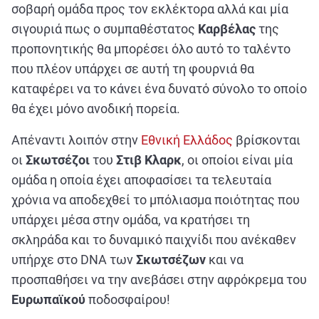
σοβαρή ομάδα προς τον εκλέκτορα αλλά και μία
σιγουριά πως ο συμπαθέστατος
Καρβέλας
της
προπονητικής θα μπορέσει όλο αυτό το ταλέντο
που πλέον υπάρχει σε αυτή τη φουρνιά θα
καταφέρει να το κάνει ένα δυνατό σύνολο το οποίο
θα έχει μόνο ανοδική πορεία.
Απέναντι λοιπόν στην
Εθνική Ελλάδος
βρίσκονται
οι
Σκωτσέζοι
του
Στιβ Κλαρκ
, οι οποίοι είναι μία
ομάδα η οποία έχει αποφασίσει τα τελευταία
χρόνια να αποδεχθεί το μπόλιασμα ποιότητας που
υπάρχει μέσα στην ομάδα, να κρατήσει τη
σκληράδα και το δυναμικό παιχνίδι που ανέκαθεν
υπήρχε στο DNA των
Σκωτσέζων
και να
προσπαθήσει να την ανεβάσει στην αφρόκρεμα του
Ευρωπαϊκού
ποδοσφαίρου!