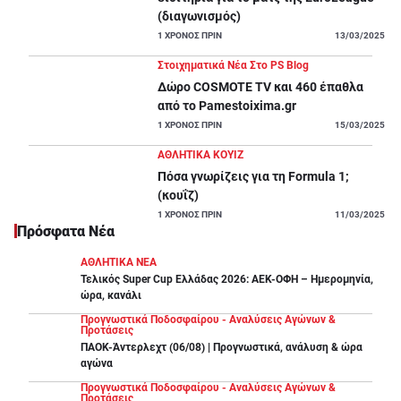
συνεργάτης της Tsilibet, δίνοντας τις προβλέψεις του σε όλα τα
(διαγωνισμός)
αθλήματα. Κύρια ειδικότητα του αποτελούν τα Πρωταθλήματα των
Βαλκανίων στο Ποδόσφαιρο, καθώς και το Μπάσκετ.
1
ΧΡΟΝΟΣ ΠΡΙΝ
13/03/2025
Στις πρόσφατες δηλώσεις του τόνισε πως φέτος ήρθε η ώρα να
Στοιχηματικά Νέα Στο PS Blog
λάμψει και να αποδείξει τι εστί στην πράξη οξυδερκής ελβενός.
Δώρο COSMOTE TV και 460 έπαθλα
από το Pamestoixima.gr
1
ΧΡΟΝΟΣ ΠΡΙΝ
15/03/2025
ΑΘΛΗΤΙΚΑ ΚΟΥΊΖ
Πόσα γνωρίζεις για τη Formula 1;
(κουΐζ)
1
ΧΡΟΝΟΣ ΠΡΙΝ
11/03/2025
Πρόσφατα Νέα
ΑΘΛΗΤΙΚΑ ΝΕΑ
Τελικός Super Cup Ελλάδας 2026: ΑΕΚ-ΟΦΗ – Ημερομηνία,
ώρα, κανάλι
Προγνωστικά Ποδοσφαίρου - Αναλύσεις Αγώνων &
Προτάσεις
ΠΑΟΚ-Άντερλεχτ (06/08) | Προγνωστικά, ανάλυση & ώρα
αγώνα
Προγνωστικά Ποδοσφαίρου - Αναλύσεις Αγώνων &
Προτάσεις