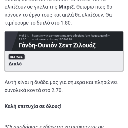
ελπίζουν σε γκέλα της
Μπριζ
. Θεωρώ πως θα
κάνουν το έργο τους και απλά θα ελπίζουν. Θα
τιμήσουμε το διπλό στο 1.80.
Μαΐ 21,
https://www.pamestoixima.gr/podosfairo/pro-league/gandi-v-
21:30
ounion-sent-zilouaz/10546290
Γάνδη-Ουνιόν Σεντ Ζιλουάζ
BETFACE
Διπλό
Αυτή είναι η δυάδα μας για σήμερα και πληρώνει
συνολικά κοντά στο 2.70.
Καλή επιτυχία σε όλους!
*Οι αποδόσεις ενδέχεται να υπόκεινται σε