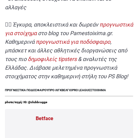
αλλαγές
✍🏻 Έγκυρα, αποκλειστικά και δωρεάν
προγνωστικά
για στοίχημα
στο blog του Pamestoixima.gr.
Καθημερινά
προγνωστικά για ποδόσφαιρο
,
μπάσκετ και άλλες αθλητικές διοργανώσεις από
τους πιο
δημοφιλείς tipsters
& αναλυτές της
Ελλάδας. Διάβασε μελετημένα προγνωστικά
στοιχήματος στην καθημερινή στήλη του PS Blog!
ΠΡΟΓΝΩΣΤΙΚΑ ΠΟΔΟΣΦΑΙΡΟΥ
ΠΡΟ ΛΙΓΚ
ΒΕΛΓΙΟ
PRO LEAGUE
ΣΤΟΙΧΗΜΑ
photo/πηγή: IG: @clubbrugge
Betface