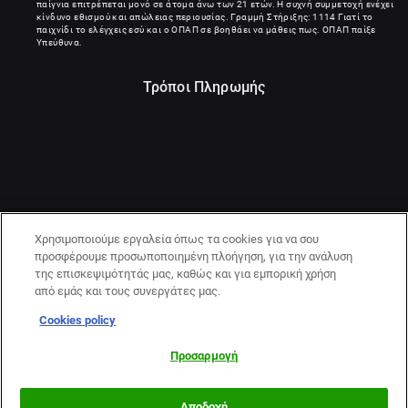
παίγνια επιτρέπεται μονό σε άτομα άνω των 21 ετών. Η συχνή συμμετοχή ενέχει
κίνδυνο εθισμού και απώλειας περιουσίας. Γραμμή Στήριξης: 1114 Γιατί το
παιχνίδι το ελέγχεις εσύ και ο ΟΠΑΠ σε βοηθάει να μάθεις πως. ΟΠΑΠ παίξε
Υπεύθυνα.
Τρόποι Πληρωμής
Χρησιμοποιούμε εργαλεία όπως τα cookies για να σου
προσφέρουμε προσωποποιημένη πλοήγηση, για την ανάλυση
της επισκεψιμότητάς μας, καθώς και για εμπορική χρήση
από εμάς και τους συνεργάτες μας.
Cookies policy
21+ | ΚΙΝΔΥΝΟΣ ΕΘΙΣΜΟΥ & ΑΠΩΛΕΙΑΣ ΠΕΡΙΟΥΣΙΑΣ | ΠΑΙΞΕ
ΥΠΕΥΘΥΝΑ & ΜΕ ΑΣΦΑΛΕΙΑ | ΕΟΠΑΕ – ΓΡΑΜΜΗ
Προσαρμογή
ΣΥΜΒΟΥΛΕΥΤΙΚΗΣ:1114
Αποδοχή