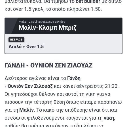
μάλιστα εύκολα. Θα τιμήσω το
bet
builder
με διπλό
και
over
1.5 γκολ, το οποίο πληρώνει 1.50.
Μαΐ 21, 21:30
Πρωτάθλημα Βελγίου
Μαλίν-Κλαμπ Μπριζ
BETFACE
Διπλό + Over 1.5
ΓΑΝΔΗ - ΟΥΝΙΟΝ ΣΕΝ ΖΙΛΟΥΑΖ
Δεύτερος αγώνας είναι το
Γάνδη
-
Ουνιόν
Σεν
Ζιλουάζ
και κάνει σέντρα στις 21:30.
Οι γηπεδούχοι θέλουν και αυτοί τη νίκη για να
πιάσουν την τέταρτη θέση όπως είπαμε παραπάνω
για τη
Μαλίν
. Το κακό της υπόθεσης είναι ότι και
οι εδώ οι φιλοξενούμενοι καίγονται για τη
νίκη
,
καθώς θα πρέπει να κάνουν το διπλό και να