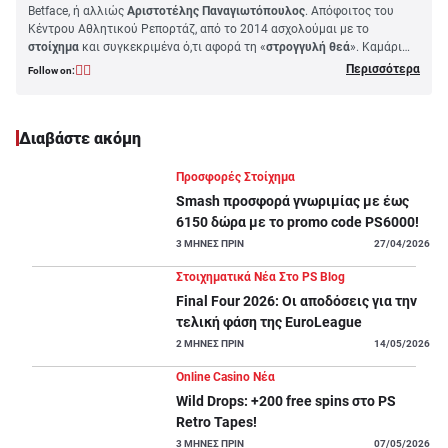
Betface, ή αλλιώς
Αριστοτέλης Παναγιωτόπουλος
. Απόφοιτος του
Κέντρου Αθλητικού Ρεπορτάζ, από το 2014 ασχολούμαι με το
στοίχημα
και συγκεκριμένα ό,τι αφορά τη «
στρογγυλή θεά
». Καμάρι
μου η
στοιχηματική ομάδα
που έχω χτίσει, η οποία φτάνει τα
5.000
Περισσότερα
Follow on:
μέλη
στο Telegram, ενώ τα λέμε και από άλλα μέσα κοινωνικής
δικτύωσης. Ο τρόπος που το κατάφερα αυτό δεν είναι… μυστικός, ούτε
υπάρχει κάποια συνταγή επιτυχίας. Σοβαρότητα στη δουλειά και πάνω
Διαβάστε ακόμη
από όλα… μεγάλα ποσοστά επιτυχίας!
Πιο σημαντικό από όλα, ο
απόλυτος σεβασμός
προς τον κάθε παίκτη
ξεχωριστά, στον ίδιο, αλλά και στα ποσά που επενδύει. Έτσι κατάφερα
Προσφορές Στοίχημα
να κερδίσω την εμπιστοσύνη τους.
Smash προσφορά γνωριμίας με έως
Στο
PS Blog
θα δίνουμε προτάσεις με τριάδες - το πολύ τετράδες - με
6150 δώρα με το promo code PS6000!
μοναδικό στόχο (τι άλλο; ) το ταμείο. Οπότε, όσοι αγαπάτε τα
over
και
τα
σημεία
, είστε στο σωστό μέρος! Μπορεί στην πορεία να κάνουμε και
3
ΜΗΝΕΣ ΠΡΙΝ
27/04/2026
καινούργια πράγματα, αλλά το πιο σημαντικό από όλα είναι να
Στοιχηματικά Νέα Στο PS Blog
κερδίσω και την δική σας εμπιστοσύνη. Θα διαβάζω για εσάς, θα
μελετάω για εσάς και πάντα ό,τι σας δίνω, θα το δοκιμάζω και εγώ!
Final Four 2026: Οι αποδόσεις για την
Αρκετά είπαμε, καλή μας αρχή και πάμε δυνατά να δημιουργήσουμε
τελική φάση της EuroLeague
παρέα κάτι δυνατό και μοναδικό!
2
ΜΗΝΕΣ ΠΡΙΝ
14/05/2026
Online Casino Νέα
Wild Drops: +200 free spins στο PS
Retro Tapes!
3
ΜΗΝΕΣ ΠΡΙΝ
07/05/2026