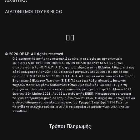
ΑΘΛΗΤΙΚΑ
ΔΙΑΓΩΝΙΣΜΟΙ ΤΟΥ PS BLOG
© 2026 OPAP. All rights reserved.
Ο διαχειριστής αυτής της ιστοσελίδας είναι η εταιρεία με την επωνυμία
«
ΟΡΓΑΝΙΣΜΟΣ ΠΡΟΓΝΩΣΤΙΚΩΝ ΑΓΩΝΩΝ ΠΟΔΟΣΦΑΙΡΟΥ Μ.Α.Ε
» και τον
διακριτικό τίτλο «Ο.Π.Α.Π. Α.Ε.», η οποία εδρεύει στην Ελλάδα, Αθήνα, επί της
οδού Λεωφόρος Αθηνών 112, με αριθμό μητρώου 46329/06 / B / 00/15 και
αριθμό Γ.Ε.ΜΗ
191625301000
. Η Ο.Π.Α.Π. Α.Ε. εποπτεύεται από την Επιτροπή
Εποπτείας & Ελέγχου Παιγνίων (Ε.Ε.Ε.Π.) και έχει λάβει άδεια διεξαγωγής
τυχερών παιγνίων μέσω διαδικτύου τύπου 2 με κωδικό HGC-008-LH, για τη
διοργάνωση λοιπών διαδικτυακών παιγνίων, με ισχύ από την 25η Μαΐου 2021
έως την 25η Μαΐου 2028. Αρμόδιος ρυθμιστής ΕΕΕΠ. Η συμμετοχή σε τυχερά
παίγνια επιτρέπεται μονό σε άτομα άνω των 21 ετών. Η συχνή συμμετοχή ενέχει
κίνδυνο εθισμού και απώλειας περιουσίας. Γραμμή Στήριξης: 1114 Γιατί το
παιχνίδι το ελέγχεις εσύ και ο ΟΠΑΠ σε βοηθάει να μάθεις πως. ΟΠΑΠ παίξε
Υπεύθυνα.
Τρόποι Πληρωμής