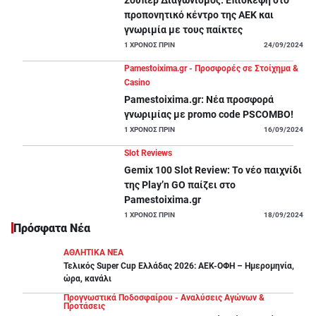
Σούπερ Διαγωνισμός: Επίσκεψη στο
Τιμή για μένα η παρουσία μου πλέον στο
PS Blog
, όπου θα σας
προπονητικό κέντρο της ΑΕΚ και
προσφέρω τη καθημερινή μου μελέτη, θα εντοπίζουμε τα
value
bets
γνωριμία με τους παίκτες
και αξιόλογα «ειδικά στοιχήματα στατιστικών» και θα σχολιάζουμε
κυρίως τις αγαπημένες μου Premier League και Super League.
1
ΧΡΟΝΟΣ ΠΡΙΝ
24/09/2024
Pamestoixima.gr - Προσφορές σε Στοίχημα &
Casino
Pamestoixima.gr: Νέα προσφορά
γνωριμίας με promo code PSCOMBO!
1
ΧΡΟΝΟΣ ΠΡΙΝ
16/09/2024
Slot Reviews
Gemix 100 Slot Review: Το νέο παιχνίδι
της Play’n GO παίζει στο
Pamestoixima.gr
1
ΧΡΟΝΟΣ ΠΡΙΝ
18/09/2024
Πρόσφατα Νέα
ΑΘΛΗΤΙΚΑ ΝΕΑ
Τελικός Super Cup Ελλάδας 2026: ΑΕΚ-ΟΦΗ – Ημερομηνία,
ώρα, κανάλι
Προγνωστικά Ποδοσφαίρου - Αναλύσεις Αγώνων &
Προτάσεις