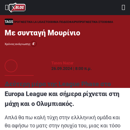
⚽ ΜΟΥΝΤΙΑΛ 2026
ΣΤΟΙΧΗΜΑ
TAGS
ΠΡΟΓΝΩΣΤΙΚΑ LA LIGA
ΣΤΟΙΧΗΜΑ ΠΟΔΟΣΦΑΙΡΟ
ΠΡΟΓΝΩΣΤΙΚΑ ΣΤΟΙΧΗΜΑ
Με συνταγή Μουρίνιο
CASINO
ΠΡΟΓΝΩΣΤΙΚΑ ΤIPSTERS
4’
Χρόνος ανάγνωσης:
ΠΡΟΓΝΩΣΤΙΚΑ ΚΑΤΗΓΟΡΙΕΣ
Tasos Nazar
ΠΡΟΣΦΟΡΕΣ
26.09.2024 | 8:00 π.μ.
ΔΙΑΓΩΝΙΣΜΟΙ
Δεύτερη μέρα της League Phase στο
TSILI LEAGUE
Europa League και σήμερα ρίχνεται στη
RETRO
μάχη και ο Ολυμπιακός.
BLOGS
Απλά θα πω καλή τύχη στην ελλληνική ομάδα και
QUIZ
θα αφήσω το ματς στην ησυχία του, μιας και τόσο