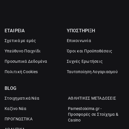
ΕΤΑΙΡΕΙΑ
ΥΠΟΣΤΗΡΙΞΗ
Σχετικά με εμάς
Επικοινωνία
Υπεύθυνο Παιχνίδι
Όροι και Προϋποθέσεις
Προσωπικά Δεδομένα
Συχνές Ερωτήσεις
Πολιτική Cookies
Ταυτοποίηση Λογαριασμού
BLOG
Στοιχηματικά Νέα
ΑΘΛΗΤΙΚΕΣ ΜΕΤΑΔΟΣΕΙΣ
Καζίνο Νέα
Pamestoixima.gr -
Προσφορές σε Στοίχημα &
ΠΡΟΓΝΩΣΤΙΚΑ
Casino