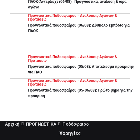
ΠΑΟΚ-Άντερλεχτ (06/08) | Προγνωστικά, ανάλυση & ώρα
αγώνα
Προγνωστικά Ποδοσφαίρου - Αναλύσεις Αγώνων &
Προτάσεις
Προγνωστικά ποδοσφαίρου (06/08): Δύσκολο εμπόδιο για
ΠΑΟΚ
Προγνωστικά Ποδοσφαίρου - Αναλύσεις Αγώνων &
Προτάσεις
Προγνωστικά ποδοσφαίρου (05/08): Αποτέλεσμα πρόκρισης
για ΠΑΟ
Προγνωστικά Ποδοσφαίρου - Αναλύσεις Αγώνων &
Προτάσεις
Προγνωστικά ποδοσφαίρου (05-06/08): Πρώτο βήμα για την
πρόκριση
Αρχική
ΠΡΟΓΝΩΣΤΙΚΑ
Ποδόσφαιρο
Χορηγίες