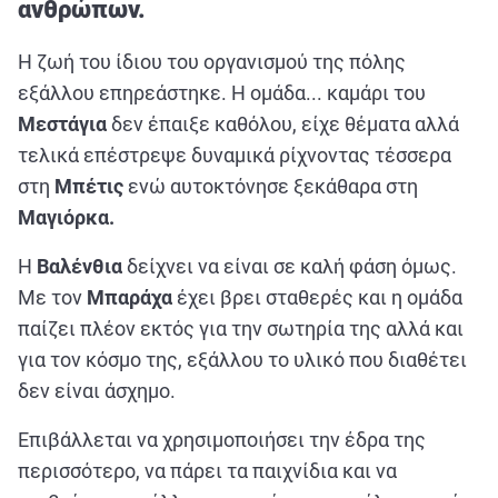
ανθρώπων.
ΑΘΛΗΤΙΚΑ
ΣΥΝΕΝΤΕΥΞΕΙΣ
Η ζωή του ίδιου του οργανισμού της πόλης
ΑΘΛΗΤΙΚΕΣ ΜΕΤΑΔΟΣΕΙΣ
εξάλλου επηρεάστηκε. Η ομάδα... καμάρι του
Μεστάγια
δεν έπαιξε καθόλου, είχε θέματα αλλά
τελικά επέστρεψε δυναμικά ρίχνοντας τέσσερα
Εξυπηρέτηση Πελατών
στη
Μπέτις
ενώ αυτοκτόνησε ξεκάθαρα στη
Μαγιόρκα.
Η
Βαλένθια
δείχνει να είναι σε καλή φάση όμως.
Με τον
Μπαράχα
έχει βρει σταθερές και η ομάδα
παίζει πλέον εκτός για την σωτηρία της αλλά και
για τον κόσμο της, εξάλλου το υλικό που διαθέτει
δεν είναι άσχημο.
Επιβάλλεται να χρησιμοποιήσει την έδρα της
περισσότερο, να πάρει τα παιχνίδια και να