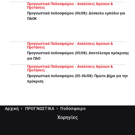
Προγνωστικά Ποδοσφαίρου - Αναλύσεις Αγώνων &
Προτάσεις
Προγνωστικά ποδοσφαίρου (06/08): Δύσκολο εμπόδιο για
ΠΑΟΚ
Προγνωστικά Ποδοσφαίρου - Αναλύσεις Αγώνων &
Προτάσεις
Προγνωστικά ποδοσφαίρου (05/08): Αποτέλεσμα πρόκρισης
για ΠΑΟ
Προγνωστικά Ποδοσφαίρου - Αναλύσεις Αγώνων &
Προτάσεις
Προγνωστικά ποδοσφαίρου (05-06/08): Πρώτο βήμα για την
πρόκριση
Αρχική
ΠΡΟΓΝΩΣΤΙΚΑ
Ποδόσφαιρο
Χορηγίες