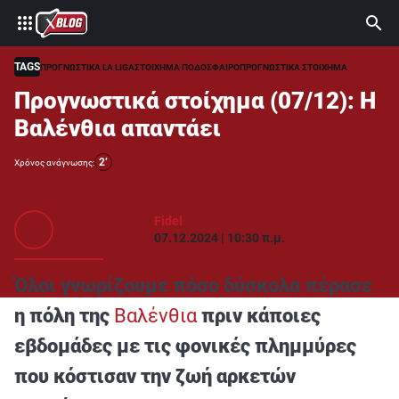
⚽ ΜΟΥΝΤΙΑΛ 2026
ΣΤΟΙΧΗΜΑ
TAGS
ΠΡΟΓΝΩΣΤΙΚΑ LA LIGA
ΣΤΟΙΧΗΜΑ ΠΟΔΟΣΦΑΙΡΟ
ΠΡΟΓΝΩΣΤΙΚΑ ΣΤΟΙΧΗΜΑ
Προγνωστικά στοίχημα (07/12): Η
CASINO
Βαλένθια απαντάει
ΠΡΟΓΝΩΣΤΙΚΑ ΤIPSTERS
2’
Χρόνος ανάγνωσης:
ΠΡΟΓΝΩΣΤΙΚΑ ΚΑΤΗΓΟΡΙΕΣ
ΠΡΟΣΦΟΡΕΣ
Fidel
07.12.2024 | 10:30 π.μ.
ΔΙΑΓΩΝΙΣΜΟΙ
TSILI LEAGUE
Όλοι γνωρίζουμε πόσο δύσκολα πέρασε
RETRO
η πόλη της
Βαλένθια
πριν κάποιες
BLOGS
εβδομάδες με τις φονικές πλημμύρες
QUIZ
που κόστισαν την ζωή αρκετών