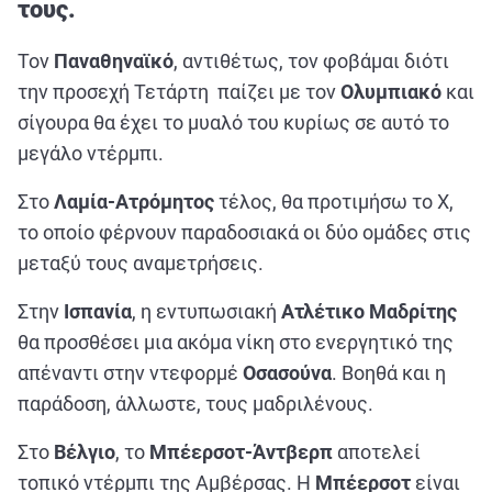
τους.
ΑΘΛΗΤΙΚΑ
ΣΥΝΕΝΤΕΥΞΕΙΣ
Τον
Παναθηναϊκό
, αντιθέτως, τον φοβάμαι διότι
ΑΘΛΗΤΙΚΕΣ ΜΕΤΑΔΟΣΕΙΣ
την προσεχή Τετάρτη παίζει με τον
Ολυμπιακό
και
σίγουρα θα έχει το μυαλό του κυρίως σε αυτό το
μεγάλο ντέρμπι.
Εξυπηρέτηση Πελατών
Στο
Λαμία-Ατρόμητος
τέλος, θα προτιμήσω το Χ,
το οποίο φέρνουν παραδοσιακά οι δύο ομάδες στις
μεταξύ τους αναμετρήσεις.
Στην
Ισπανία
, η εντυπωσιακή
Ατλέτικο Μαδρίτης
θα προσθέσει μια ακόμα νίκη στο ενεργητικό της
απέναντι στην ντεφορμέ
Οσασούνα
. Βοηθά και η
παράδοση, άλλωστε, τους μαδριλένους.
Στο
Βέλγιο
, το
Μπέερσοτ-Άντβερπ
αποτελεί
τοπικό ντέρμπι της Αμβέρσας. Η
Μπέερσοτ
είναι