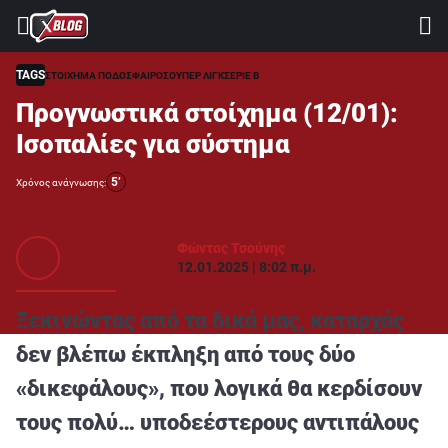
⚽ ΜΟΥΝΤΙΑΛ 2026
ΣΤΟΙΧΗΜΑ
TAGS
ΣΤΟΙΧΗΜΑ ΠΟΔΟΣΦΑΙΡΟ
ΣΟΥΠΕΡ ΛΙΓΚ
ΣΕΡΙΕ Β
Προγνωστικά στοίχημα (12/01):
CASINO
Ισοπαλίες για σύστημα
ΠΡΟΓΝΩΣΤΙΚΑ ΤIPSTERS
5’
Χρόνος ανάγνωσης:
ΠΡΟΓΝΩΣΤΙΚΑ ΚΑΤΗΓΟΡΙΕΣ
ΠΡΟΣΦΟΡΕΣ
Φώντας Τσούνης
12.01.2025 | 8:02 π.μ.
ΔΙΑΓΩΝΙΣΜΟΙ
TSILI LEAGUE
Ξεκινώντας από τα δικά μας, καταρχάς
RETRO
δεν βλέπω έκπληξη από τους δύο
BLOGS
«δικεφάλους», που λογικά θα κερδίσουν
QUIZ
τους πολύ… υποδεέστερους αντιπάλους