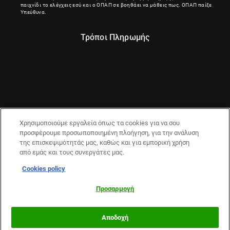
παιχνίδι το ελέγχεις εσύ και ο ΟΠΑΠ σε βοηθάει να μάθεις πως. ΟΠΑΠ παίξε
Υπεύθυνα.
Τρόποι Πληρωμής
Χρησιμοποιούμε εργαλεία όπως τα cookies για να σου
προσφέρουμε προσωποποιημένη πλοήγηση, για την ανάλυση
της επισκεψιμότητάς μας, καθώς και για εμπορική χρήση
από εμάς και τους συνεργάτες μας.
Cookies policy
21+ | ΚΙΝΔΥΝΟΣ ΕΘΙΣΜΟΥ & ΑΠΩΛΕΙΑΣ ΠΕΡΙΟΥΣΙΑΣ | ΠΑΙΞΕ
ΥΠΕΥΘΥΝΑ & ΜΕ ΑΣΦΑΛΕΙΑ | ΕΟΠΑΕ – ΓΡΑΜΜΗ
Προσαρμογή
ΣΥΜΒΟΥΛΕΥΤΙΚΗΣ:1114
Αποδοχή