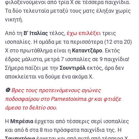
φιλοξενούμενοι από τρία Χ σε τέσσερα παιχνίδια.
Τα δύο τελευταία μεταξύ τους ματς έληξαν χωρίς
νικητή.
Από τη
Β’ Ιταλίας
τέλος,
έχω επιλέξει
τρεις
ισοπαλίες. Η ομάδα με τα περισσότερα (12 στα 20)
Χ στο πρωτάθλημα είναι η
Καταντζάρο
. Εκτός
έδρας μάλιστα, μετρά 7 ισοπαλίες σε 9 παιχνίδια!
Σήμερα παίζει με την
Σουντιρόλ
εκτός, άρα δεν
αποκλείεται να δούμε ένα ακόμα Χ.
⚽
Βρες τους προτεινόμενους αγώνες
ποδοσφαίρου στο Pamestoixima.gr και φτιάξε
άμεσα το δελτίο σου.
Η
Μπρέσια
έρχεται από τέσσερις σερί ισοπαλίες
και από 6 στα 8 πιο πρόσφατα παιχνίδια της. Η
Σαμπντόρια
έρχεται και από αυτή από τέσσερα Χ