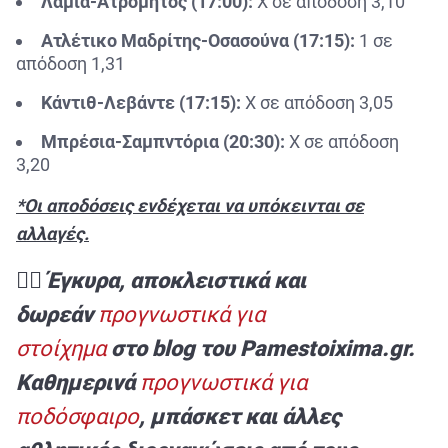
Λαμία-Ατρόμητος (17:00):
Χ σε απόδοση 3,10
Ατλέτικο Μαδρίτης-Οσασούνα (17:15):
1 σε
απόδοση 1,31
Κάντιθ-Λεβάντε (17:15):
Χ σε απόδοση 3,05
Μπρέσια-Σαμπντόρια (20:30):
Χ σε απόδοση
3,20
*Οι αποδόσεις ενδέχεται να υπόκεινται σε
αλλαγές.
✍🏻
Έγκυρα, αποκλειστικά και
δωρεάν
προγνωστικά για
στοίχημα
στο
blog του
Pamestoixima.
gr.
Καθημερινά
προγνωστικά για
ποδόσφαιρο
, μπάσκετ και άλλες