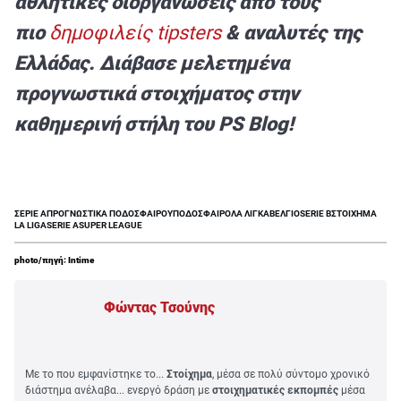
αθλητικές διοργανώσεις από τους
πιο
δημοφιλείς
tipsters
& αναλυτές της
Ελλάδας. Διάβασε μελετημένα
προγνωστικά στοιχήματος στην
καθημερινή στήλη του
PS
Blog!
ΣΕΡΙΕ Α
ΠΡΟΓΝΩΣΤΙΚΑ ΠΟΔΟΣΦΑΙΡΟΥ
ΠΟΔΟΣΦΑΙΡΟ
ΛΑ ΛΙΓΚΑ
ΒΕΛΓΙΟ
SERIE B
ΣΤΟΙΧΗΜΑ
LA LIGA
SERIE A
SUPER LEAGUE
photo/πηγή: Intime
Φώντας Τσούνης
Με το που εμφανίστηκε το...
Στοίχημα
, μέσα σε πολύ σύντομο χρονικό
διάστημα ανέλαβα... ενεργό δράση με
στοιχηματικές εκπομπές
μέσα