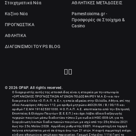
Στοιχηματικά Νέα
ΑΘΛΗΤΙΚΕΣ ΜΕΤΑΔΟΣΕΙΣ
Καζίνο Νέα
Pamestoixima.gr -
Προσφορές σε Στοίχημα &
ΠΡΟΓΝΩΣΤΙΚΑ
Casino
ΑΘΛΗΤΙΚΑ
ΔΙΑΓΩΝΙΣΜΟΙ ΤΟΥ PS BLOG
© 2026 OPAP. All rights reserved.
Ο διαχειριστής αυτής της ιστοσελίδας είναι η εταιρεία με την επωνυμία
«
ΟΡΓΑΝΙΣΜΟΣ ΠΡΟΓΝΩΣΤΙΚΩΝ ΑΓΩΝΩΝ ΠΟΔΟΣΦΑΙΡΟΥ Μ.Α.Ε
» και τον
διακριτικό τίτλο «Ο.Π.Α.Π. Α.Ε.», η οποία εδρεύει στην Ελλάδα, Αθήνα, επί της
οδού Λεωφόρος Αθηνών 112, με αριθμό μητρώου 46329/06 / B / 00/15 και
αριθμό Γ.Ε.ΜΗ
191625301000
. Η Ο.Π.Α.Π. Α.Ε. εποπτεύεται από την Επιτροπή
Εποπτείας & Ελέγχου Παιγνίων (Ε.Ε.Ε.Π.) και έχει λάβει άδεια διεξαγωγής
τυχερών παιγνίων μέσω διαδικτύου τύπου 2 με κωδικό HGC-008-LH, για τη
διοργάνωση λοιπών διαδικτυακών παιγνίων, με ισχύ από την 25η Μαΐου 2021
έως την 25η Μαΐου 2028. Αρμόδιος ρυθμιστής ΕΕΕΠ. Η συμμετοχή σε τυχερά
παίγνια επιτρέπεται μονό σε άτομα άνω των 21 ετών. Η συχνή συμμετοχή ενέχει
κίνδυνο εθισμού και απώλειας περιουσίας. Γραμμή Στήριξης: 1114 Γιατί το