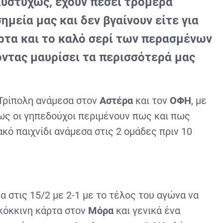
 Δυστυχώς, έχουν πέσει τρομερά
μεία μας και δεν βγαίνουν είτε για
κάρτα και το καλό σερί των περασμένων
ντας μαυρίσει τα περισσότερά μας
Τρίπολη ανάμεσα στον
Αστέρα
και τον
ΟΦΗ
, με
ως οι γηπεδούχοι περιμένουν πως και πως
κό παιχνίδι ανάμεσα στις 2 ομάδες πριν 10
 στις 15/2 με 2-1 με το τέλος του αγώνα να
κόκκινη κάρτα στον
Μόρα
και γενικά ένα