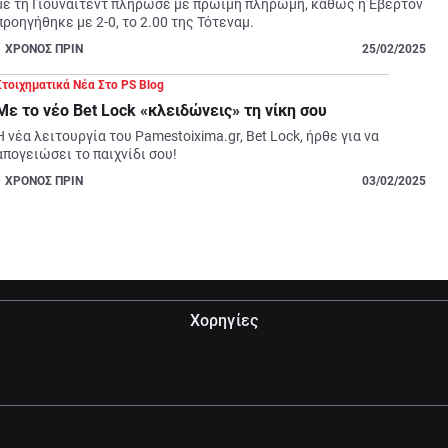
με τη Γιουνάιτεντ πλήρωσε με πρώιμη πληρωμή, καθώς η Έβερτον 
προηγήθηκε με 2-0, το 2.00 της Τότεναμ.
1
ΧΡΟΝΟΣ ΠΡΙΝ
25/02/2025
Στοιχηματικά Νέα Στο PS Blog
Με το νέο Bet Lock «κλειδώνεις» τη νίκη σου
Η νέα λειτουργία του Pamestoixima.gr, Bet Lock, ήρθε για να 
απογειώσει το παιχνίδι σου!
1
ΧΡΟΝΟΣ ΠΡΙΝ
03/02/2025
Χορηγίες