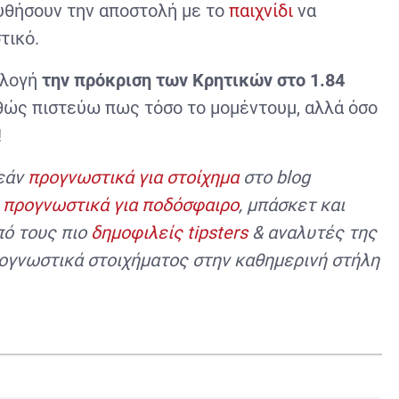
ουθήσουν την αποστολή με το
παιχνίδι
να
τικό.
ιλογή
την πρόκριση των Κρητικών στο 1.84
καθώς πιστεύω πως τόσο το μομέντουμ, αλλά όσο
!
ρεάν
προγνωστικά για στοίχημα
στο blog
ά
προγνωστικά για ποδόσφαιρο
, μπάσκετ και
πό τους πιο
δημοφιλείς tipsters
& αναλυτές της
ογνωστικά στοιχήματος στην καθημερινή στήλη