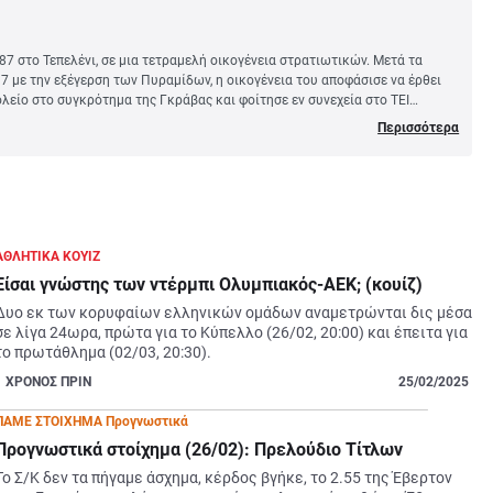
87 στο Τεπελένι, σε μια τετραμελή οικογένεια στρατιωτικών. Μετά τα
7 με την εξέγερση των Πυραμίδων, η οικογένεια του αποφάσισε να έρθει
ολείο στο συγκρότημα της Γκράβας και φοίτησε εν συνεχεία στο ΤΕΙ
ν Αυτοματισμού. Κατά την διάρκεια της κρίσης έφυγε για λίγο διάστημα
Περισσότερα
ς σερβιτόρος, επέστρεψε, ωστόσο, το 2012, βρίσκοντας δουλειά ως
φρούτα στην οδό Πατησίων. Στην εποχή της καραντίνας, ο Ιλίρ είχε αρκετό
σε να ανοίξει ένα κατάστημα τυχερών παιχνιδιών, μπαίνοντας στον κόσμο
αράλληλα, δραστηριοποιείται από το 2024 ως αποκλειστικός συνεργάτης
προβλέψεις του σε όλα τα αθλήματα. Κύρια ειδικότητα του αποτελούν τα
ν στο Ποδόσφαιρο, καθώς και το Μπάσκετ.
ΑΘΛΗΤΙΚΑ ΚΟΥΊΖ
 τόνισε πως φέτος ήρθε η ώρα να λάμψει και να αποδείξει τι εστί στην
Είσαι γνώστης των ντέρμπι Ολυμπιακός-ΑΕΚ; (κουίζ)
Δυο εκ των κορυφαίων ελληνικών ομάδων αναμετρώνται δις μέσα 
σε λίγα 24ωρα, πρώτα για το Κύπελλο (26/02, 20:00) και έπειτα για 
το πρωτάθλημα (02/03, 20:30).
1
ΧΡΟΝΟΣ ΠΡΙΝ
25/02/2025
ΠΑΜΕ ΣΤΟΙΧΗΜΑ Προγνωστικά
Προγνωστικά στοίχημα (26/02): Πρελούδιο Τίτλων
Το Σ/Κ δεν τα πήγαμε άσχημα, κέρδος βγήκε, το 2.55 της Έβερτον 