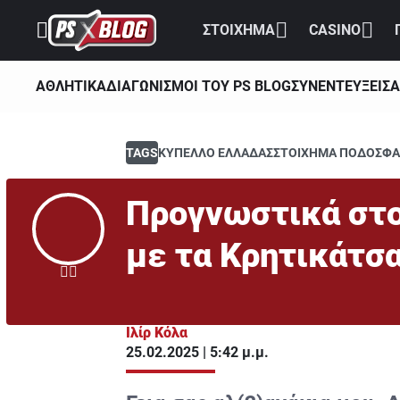
ΣΤΟΙΧΗΜΑ
CASINO
ΑΘΛΗΤΙΚΑ
ΔΙΑΓΩΝΙΣΜΟΙ ΤΟΥ PS BLOG
ΣΥΝΕΝΤΕΥΞΕΙΣ
Α
TAGS
ΚΥΠΕΛΛΟ ΕΛΛΑΔΑΣ
ΣΤΟΙΧΗΜΑ ΠΟΔΟΣΦΑ
Προγνωστικά στο
με τα Κρητικάτσ
Ιλίρ Κόλα
25.02.2025 | 5:42 μ.μ.