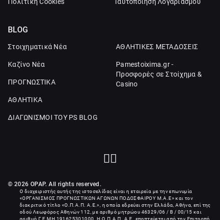
Πολιτική Cookies
Ταυτοποίηση Λογαριασμού
BLOG
Στοιχηματικά Νέα
ΑΘΛΗΤΙΚΕΣ ΜΕΤΑΔΟΣΕΙΣ
Καζίνο Νέα
Pamestoixima.gr -
Προσφορές σε Στοίχημα &
ΠΡΟΓΝΩΣΤΙΚΑ
Casino
ΑΘΛΗΤΙΚΑ
ΔΙΑΓΩΝΙΣΜΟΙ ΤΟΥ PS BLOG
© 2026 OPAP. All rights reserved.
Ο διαχειριστής αυτής της ιστοσελίδας είναι η εταιρεία με την επωνυμία
«
ΟΡΓΑΝΙΣΜΟΣ ΠΡΟΓΝΩΣΤΙΚΩΝ ΑΓΩΝΩΝ ΠΟΔΟΣΦΑΙΡΟΥ Μ.Α.Ε
» και τον
διακριτικό τίτλο «Ο.Π.Α.Π. Α.Ε.», η οποία εδρεύει στην Ελλάδα, Αθήνα, επί της
οδού Λεωφόρος Αθηνών 112, με αριθμό μητρώου 46329/06 / B / 00/15 και
αριθμό Γ.Ε.ΜΗ
191625301000
. Η Ο.Π.Α.Π. Α.Ε. εποπτεύεται από την Επιτροπή