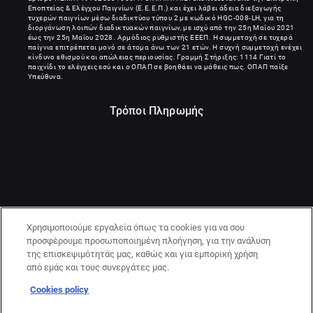
Εποπτείας & Ελέγχου Παιγνίων (Ε.Ε.Ε.Π.) και έχει λάβει άδεια διεξαγωγής
τυχερών παιγνίων μέσω διαδικτύου τύπου 2 με κωδικό HGC-008-LH, για τη
διοργάνωση λοιπών διαδικτυακών παιγνίων, με ισχύ από την 25η Μαΐου 2021
έως την 25η Μαΐου 2028. Αρμόδιος ρυθμιστής ΕΕΕΠ. Η συμμετοχή σε τυχερά
παίγνια επιτρέπεται μονό σε άτομα άνω των 21 ετών. Η συχνή συμμετοχή ενέχει
κίνδυνο εθισμού και απώλειας περιουσίας. Γραμμή Στήριξης: 1114 Γιατί το
παιχνίδι το ελέγχεις εσύ και ο ΟΠΑΠ σε βοηθάει να μάθεις πως. ΟΠΑΠ παίξε
Υπεύθυνα.
Τρόποι Πληρωμής
Χρησιμοποιούμε εργαλεία όπως τα cookies για να σου
προσφέρουμε προσωποποιημένη πλοήγηση, για την ανάλυση
της επισκεψιμότητάς μας, καθώς και για εμπορική χρήση
από εμάς και τους συνεργάτες μας.
Cookies policy
21+ | ΚΙΝΔΥΝΟΣ ΕΘΙΣΜΟΥ & ΑΠΩΛΕΙΑΣ ΠΕΡΙΟΥΣΙΑΣ | ΠΑΙΞΕ
ΥΠΕΥΘΥΝΑ & ΜΕ ΑΣΦΑΛΕΙΑ | ΕΟΠΑΕ – ΓΡΑΜΜΗ