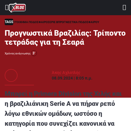
⚽ ΜΟΥΝΤΙΑΛ 2026
ΣΤΟΙΧΗΜΑ
TAGS
ΣΤΟΙΧΗΜΑ ΠΟΔΟΣΦΑΙΡΟ
ΣΕΡΙΕ Β
ΠΡΟΓΝΩΣΤΙΚΑ ΠΟΔΟΣΦΑΙΡΟΥ
Προγνωστικά Βραζιλίας: Τρίποντο
CASINO
τετράδας για τη Σεαρά
ΠΡΟΓΝΩΣΤΙΚΑ ΤIPSTERS
3’
Χρόνος ανάγνωσης:
ΠΡΟΓΝΩΣΤΙΚΑ ΚΑΤΗΓΟΡΙΕΣ
ΠΡΟΣΦΟΡΕΣ
Άκης Αχλατλής
08.09.2024 | 8:05 π.μ.
ΔΙΑΓΩΝΙΣΜΟΙ
TSILI LEAGUE
Μπορεί η Primera Division της Χιλής και
RETRO
η βραζιλιάνικη Serie Α να πήραν ρεπό
BLOGS
λόγω εθνικών ομάδων, ωστόσο η
QUIZ
κατηγορία που συνεχίζει κανονικά να