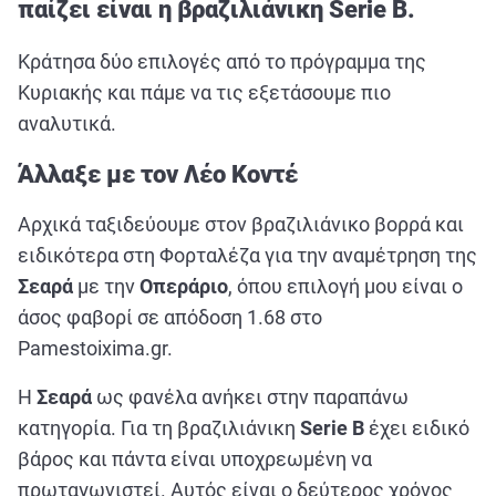
παίζει είναι η βραζιλιάνικη Serie Β.
ΑΘΛΗΤΙΚΑ
ΣΥΝΕΝΤΕΥΞΕΙΣ
Κράτησα δύο επιλογές από το πρόγραμμα της
ΑΘΛΗΤΙΚΕΣ ΜΕΤΑΔΟΣΕΙΣ
Κυριακής και πάμε να τις εξετάσουμε πιο
αναλυτικά.
Εξυπηρέτηση Πελατών
Άλλαξε με τον Λέο Κοντέ
Αρχικά ταξιδεύουμε στον βραζιλιάνικο βορρά και
ειδικότερα στη Φορταλέζα για την αναμέτρηση της
Σεαρά
με την
Οπεράριο
, όπου επιλογή μου είναι ο
άσος φαβορί σε απόδοση 1.68 στο
Pamestoixima.gr.
Η
Σεαρά
ως φανέλα ανήκει στην παραπάνω
κατηγορία. Για τη βραζιλιάνικη
Serie Β
έχει ειδικό
βάρος και πάντα είναι υποχρεωμένη να
πρωταγωνιστεί. Αυτός είναι ο δεύτερος χρόνος