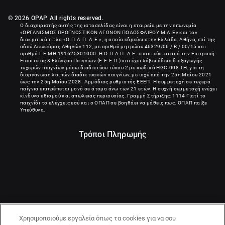
© 2026 OPAP. All rights reserved.
Ο διαχειριστής αυτής της ιστοσελίδας είναι η εταιρεία με την επωνυμία
«
ΟΡΓΑΝΙΣΜΟΣ ΠΡΟΓΝΩΣΤΙΚΩΝ ΑΓΩΝΩΝ ΠΟΔΟΣΦΑΙΡΟΥ Μ.Α.Ε
» και τον
διακριτικό τίτλο «Ο.Π.Α.Π. Α.Ε.», η οποία εδρεύει στην Ελλάδα, Αθήνα, επί της
οδού Λεωφόρος Αθηνών 112, με αριθμό μητρώου 46329/06 / B / 00/15 και
αριθμό Γ.Ε.ΜΗ
191625301000
. Η Ο.Π.Α.Π. Α.Ε. εποπτεύεται από την Επιτροπή
Εποπτείας & Ελέγχου Παιγνίων (Ε.Ε.Ε.Π.) και έχει λάβει άδεια διεξαγωγής
τυχερών παιγνίων μέσω διαδικτύου τύπου 2 με κωδικό HGC-008-LH, για τη
διοργάνωση λοιπών διαδικτυακών παιγνίων, με ισχύ από την 25η Μαΐου 2021
έως την 25η Μαΐου 2028. Αρμόδιος ρυθμιστής ΕΕΕΠ. Η συμμετοχή σε τυχερά
παίγνια επιτρέπεται μονό σε άτομα άνω των 21 ετών. Η συχνή συμμετοχή ενέχει
κίνδυνο εθισμού και απώλειας περιουσίας. Γραμμή Στήριξης: 1114 Γιατί το
παιχνίδι το ελέγχεις εσύ και ο ΟΠΑΠ σε βοηθάει να μάθεις πως. ΟΠΑΠ παίξε
Υπεύθυνα.
Τρόποι Πληρωμής
Χρησιμοποιούμε εργαλεία όπως τα cookies για να σου