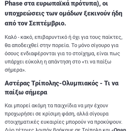
ΑΘΛΗΤΙΚΑ
Phase στα ευρωπαϊκά πρότυπα), οι
ΣΥΝΕΝΤΕΥΞΕΙΣ
υποχρεώσεις των ομάδων ξεκινούν ήδη
από τον Σεπτέμβριο.
ΑΘΛΗΤΙΚΕΣ ΜΕΤΑΔΟΣΕΙΣ
Καλό - κακό, επιβαρυντικό ή όχι για τους παίκτες,
Εξυπηρέτηση Πελατών
θα αποδειχθεί στην πορεία. Το μόνο σίγουρο για
όσους ενδιαφέρονται για το στοίχημα, είναι πως
υπάρχει εύκολη η απάντηση στο «τι να παίξω
σήμερα».
Αστέρας Τρίπολης-Ολυμπιακός - Τι να
παίξω σήμερα
Και μπορεί ακόμη τα παιχνίδια να μην έχουν
προχωρήσει σε κρίσιμη φάση, αλλά σίγουρα
στοιχηματικές ευκαιρίες μπορούν να προκύψουν.
Δύο τέτοιες λοιπόν βρήκαμε σε Τρίπολη και «
Opap