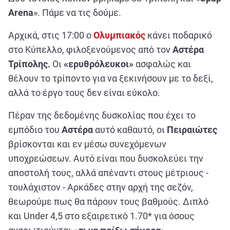
Arena
». Πάμε να τις δούμε.
Αρχικά, στις 17:00 ο
Ολυμπιακός
κάνει ποδαρικό
στο Κύπελλο, φιλοξενούμενος από τον
Αστέρα
Τρίπολης.
Οι
«ερυθρόλευκοι»
ασφαλώς και
θέλουν το τρίποντο για να ξεκινήσουν με το δεξί,
αλλά το έργο τους δεν είναι εύκολο.
Πέραν της δεδομένης δυσκολίας που έχει το
εμπόδιο του
Αστέρα
αυτό καθαυτό, οι
Πειραιώτες
βρίσκονται και εν μέσω συνεχόμενων
υποχρεώσεων. Αυτό είναι που δυσκολεύει την
αποστολή τους, αλλά απέναντι στους μέτριους -
τουλάχιστον - Αρκάδες στην αρχή της σεζόν,
θεωρούμε πως θα πάρουν τους βαθμούς. Διπλό
και Under 4,5 στο εξαιρετικό 1.70* για όσους