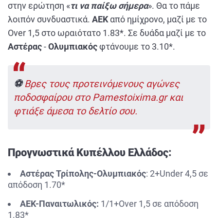
στην ερώτηση «
τι να παίξω σήμερα
». Θα το πάμε
λοιπόν συνδυαστικά.
ΑΕΚ
από ημίχρονο, μαζί με το
Over 1,5 στο ωραιότατο 1.83*. Σε δυάδα μαζί με το
Αστέρας
-
Ολυμπιακός
φτάνουμε το 3.10*.
⚽
Βρες τους προτεινόμενους αγώνες
ποδοσφαίρου στο Pamestoixima.gr και
φτιάξε άμεσα το δελτίο σου.
Προγνωστικά Κυπέλλου Ελλάδος:
Αστέρας Τρίπολης-Ολυμπιακός
: 2+Under 4,5 σε
απόδοση 1.70*
AEK-Παναιτωλικός:
1/1+Over 1,5 σε απόδοση
1.83*