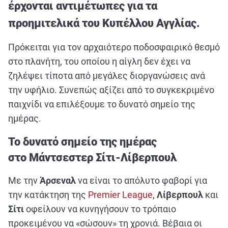
ΑΘΛΗΤΙΚΑ
έρχονται αντιμέτωπες για τα
ΣΥΝΕΝΤΕΥΞΕΙΣ
προημιτελικά του Κυπέλλου Αγγλίας.
ΑΘΛΗΤΙΚΕΣ ΜΕΤΑΔΟΣΕΙΣ
Πρόκειται για τον αρχαιότερο ποδοσφαιρικό θεσμό
στο πλανήτη, του οποίου η αίγλη δεν έχει να
Εξυπηρέτηση Πελατών
ζηλέψει τίποτα από μεγάλες διοργανώσεις ανά
την υφήλιο. Συνεπώς αξίζει από το συγκεκριμένο
παιχνίδι να επιλέξουμε το δυνατό σημείο της
ημέρας.
Το δυνατό σημείο της ημέρας
στο Μάντσεστερ Σίτι-Λίβερπουλ
Με την
Άρσεναλ
να είναι το απόλυτο φαβορί για
την κατάκτηση της
Premier League
,
Λίβερπουλ
και
Σίτι
οφείλουν να κυνηγήσουν το τρόπαιο
προκειμένου να «σώσουν» τη χρονιά. Βέβαια οι