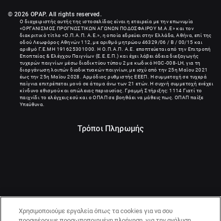
© 2026 OPAP. All rights reserved.
Ο διαχειριστής αυτής της ιστοσελίδας είναι η εταιρεία με την επωνυμία
«
ΟΡΓΑΝΙΣΜΟΣ ΠΡΟΓΝΩΣΤΙΚΩΝ ΑΓΩΝΩΝ ΠΟΔΟΣΦΑΙΡΟΥ Μ.Α.Ε
» και τον
διακριτικό τίτλο «Ο.Π.Α.Π. Α.Ε.», η οποία εδρεύει στην Ελλάδα, Αθήνα, επί της
οδού Λεωφόρος Αθηνών 112, με αριθμό μητρώου 46329/06 / B / 00/15 και
αριθμό Γ.Ε.ΜΗ
191625301000
. Η Ο.Π.Α.Π. Α.Ε. εποπτεύεται από την Επιτροπή
Εποπτείας & Ελέγχου Παιγνίων (Ε.Ε.Ε.Π.) και έχει λάβει άδεια διεξαγωγής
τυχερών παιγνίων μέσω διαδικτύου τύπου 2 με κωδικό HGC-008-LH, για τη
διοργάνωση λοιπών διαδικτυακών παιγνίων, με ισχύ από την 25η Μαΐου 2021
έως την 25η Μαΐου 2028. Αρμόδιος ρυθμιστής ΕΕΕΠ. Η συμμετοχή σε τυχερά
παίγνια επιτρέπεται μονό σε άτομα άνω των 21 ετών. Η συχνή συμμετοχή ενέχει
κίνδυνο εθισμού και απώλειας περιουσίας. Γραμμή Στήριξης: 1114 Γιατί το
παιχνίδι το ελέγχεις εσύ και ο ΟΠΑΠ σε βοηθάει να μάθεις πως. ΟΠΑΠ παίξε
Υπεύθυνα.
Τρόποι Πληρωμής
Χρησιμοποιούμε εργαλεία όπως τα cookies για να σου
προσφέρουμε προσωποποιημένη πλοήγηση, για την ανάλυση