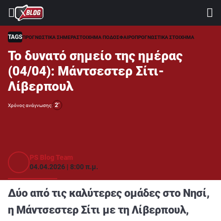
⚽ ΜΟΥΝΤΙΑΛ 2026
ΣΤΟΙΧΗΜΑ
TAGS
ΠΡΟΓΝΩΣΤΙΚΑ ΣΗΜΕΡΑ
ΣΤΟΙΧΗΜΑ ΠΟΔΟΣΦΑΙΡΟ
ΠΡΟΓΝΩΣΤΙΚΑ ΣΤΟΙΧΗΜΑ
Το δυνατό σημείο της ημέρας
CASINO
(04/04): Μάντσεστερ Σίτι-
ΠΡΟΓΝΩΣΤΙΚΑ ΤIPSTERS
Λίβερπουλ
ΠΡΟΓΝΩΣΤΙΚΑ ΚΑΤΗΓΟΡΙΕΣ
2’
Χρόνος ανάγνωσης:
ΠΡΟΣΦΟΡΕΣ
ΔΙΑΓΩΝΙΣΜΟΙ
TSILI LEAGUE
PS Blog Team
04.04.2026 | 8:00 π.μ.
RETRO
BLOGS
Δύο από τις καλύτερες ομάδες στο Νησί,
QUIZ
η Μάντσεστερ Σίτι με τη Λίβερπουλ,