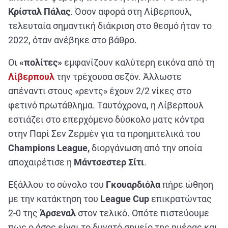
Κρίσταλ Πάλας
. Όσον αφορά στη Λίβερπουλ,
τελευταία σημαντική διάκριση στο θεσμό ήταν το
2022, όταν ανέβηκε στο βάθρο.
Οι
«πολίτες»
εμφανίζουν καλύτερη εικόνα από τη
Λίβερπουλ
την τρέχουσα σεζόν. Άλλωστε
απέναντι στους «ρεντς» έχουν 2/2 νίκες στο
φετινό πρωτάθλημα. Ταυτόχρονα, η Λίβερπουλ
εστιάζει στο επερχόμενο δύσκολο ματς κόντρα
στην Παρί Σεν Ζερμέν για τα προημιτελικά του
Champions League,
διοργάνωση από την οποία
αποχαιρέτισε η
Μάντσεστερ Σίτι
.
Εξάλλου το σύνολο του
Γκουαρδιόλα
πήρε ώθηση
με την κατάκτηση του
League Cup
επικρατώντας
2-0 της
Άρσεναλ
στον τελικό. Οπότε πιστεύουμε
πως ο άσος είναι το δυνατό σημείο της ημέρας και