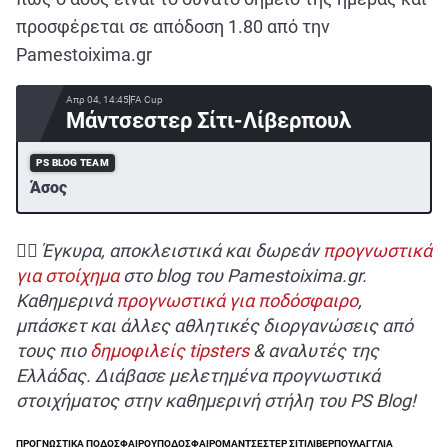
προσφέρεται σε απόδοση 1.80 από την
Pamestoixima.gr
Απρ 04, 14:45
FA Cup
Μάντσεστερ Σίτι-Λίβερπουλ
PS BLOG TEAM
Άσος
✍🏻 Έγκυρα, αποκλειστικά και δωρεάν
προγνωστικά
για στοίχημα
στο blog του Pamestoixima.gr.
Καθημερινά
προγνωστικά για ποδόσφαιρο
,
μπάσκετ και άλλες αθλητικές διοργανώσεις από
τους πιο
δημοφιλείς tipsters
& αναλυτές της
Ελλάδας. Διάβασε μελετημένα προγνωστικά
στοιχήματος στην καθημερινή στήλη του PS Blog!
ΠΡΟΓΝΩΣΤΙΚΑ ΠΟΔΟΣΦΑΙΡΟΥ
ΠΟΔΟΣΦΑΙΡΟ
ΜΑΝΤΣΕΣΤΕΡ ΣΙΤΙ
ΛΙΒΕΡΠΟΥΛ
ΑΓΓΛΙΑ