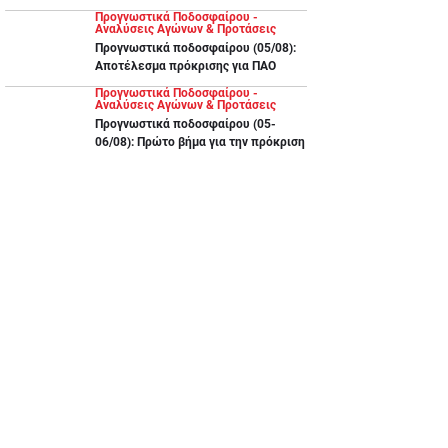
Προγνωστικά Ποδοσφαίρου -
Αναλύσεις Αγώνων & Προτάσεις
Προγνωστικά ποδοσφαίρου (05/08):
Αποτέλεσμα πρόκρισης για ΠΑΟ
Προγνωστικά Ποδοσφαίρου -
Αναλύσεις Αγώνων & Προτάσεις
Προγνωστικά ποδοσφαίρου (05-
06/08): Πρώτο βήμα για την πρόκριση