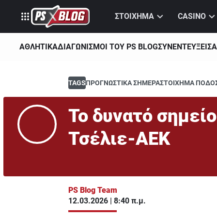
ΣΤΟΙΧΗΜΑ
CASINO
ΑΘΛΗΤΙΚΑ
ΔΙΑΓΩΝΙΣΜΟΙ ΤΟΥ PS BLOG
ΣΥΝΕΝΤΕΥΞΕΙΣ
Α
TAGS
ΠΡΟΓΝΩΣΤΙΚΑ ΣΗΜΕΡΑ
ΣΤΟΙΧΗΜΑ ΠΟΔΟ
Το δυνατό σημείο
Τσέλιε-ΑΕΚ
PS Blog Team
12.03.2026 | 8:40 π.μ.