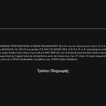
ΑΝΙΣΜΟΣ ΠΡΟΓΝΩΣΤΙΚΩΝ ΑΓΩΝΩΝ ΠΟΔΟΣΦΑΙΡΟΥ Μ.Α.Ε
» και τον διακριτικό τίτλο «Ο.Π.Α.
 46329/06 / B / 00/15 και αριθμό Γ.Ε.ΜΗ
191625301000
. Η Ο.Π.Α.Π. Α.Ε. εποπτεύεται α
ίων μέσω διαδικτύου τύπου 2 με κωδικό HGC-008-LH, για τη διοργάνωση λοιπών διαδικτυακώ
μμετοχή σε τυχερά παίγνια επιτρέπεται μονό σε άτομα άνω των 21 ετών. Η συχνή συμμετο
ις εσύ και ο ΟΠΑΠ σε βοηθάει να μάθεις πως. ΟΠΑΠ παίξε Υπεύθυνα.
Τρόποι Πληρωμής