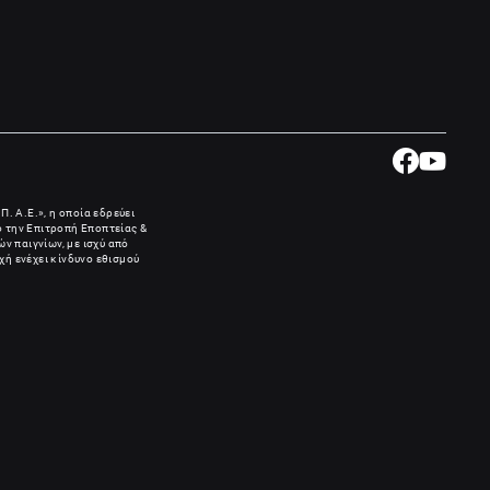
Π. Α.Ε.», η οποία εδρεύει
πό την Επιτροπή Εποπτείας &
ν παιγνίων, με ισχύ από
χή ενέχει κίνδυνο εθισμού