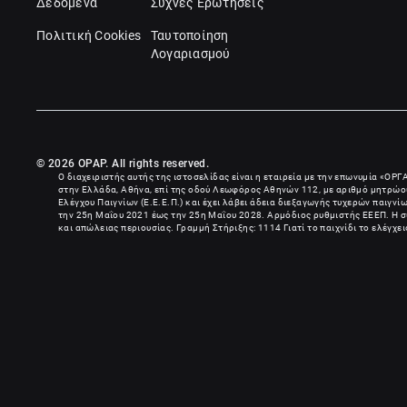
Δεδομένα
Συχνές Ερωτήσεις
Πολιτική Cookies
Ταυτοποίηση
Λογαριασμού
© 2026 OPAP. All rights reserved.
Ο διαχειριστής αυτής της ιστοσελίδας είναι η εταιρεία με την επωνυμία «
ΟΡΓ
στην Ελλάδα, Αθήνα, επί της οδού Λεωφόρος Αθηνών 112, με αριθμό μητρώου
Ελέγχου Παιγνίων (Ε.Ε.Ε.Π.) και έχει λάβει άδεια διεξαγωγής τυχερών παιγν
την 25η Μαΐου 2021 έως την 25η Μαΐου 2028. Αρμόδιος ρυθμιστής ΕΕΕΠ. Η συ
και απώλειας περιουσίας. Γραμμή Στήριξης: 1114 Γιατί το παιχνίδι το ελέγχε