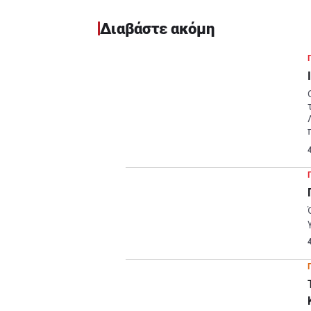
Διαβάστε ακόμη