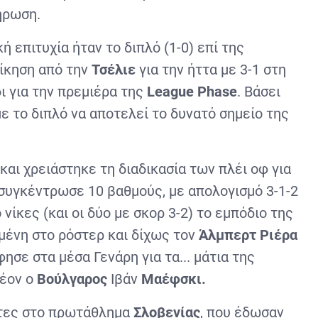
ήρωση.
επιτυχία ήταν το διπλό (1-0) επί της
δίκηση από την
Τσέλιε
για την ήττα με 3-1 στη
ι για την πρεμιέρα της
League Phase
. Βάσει
με το διπλό να αποτελεί το δυνατό σημείο της
και χρειάστηκε τη διαδικασία των πλέι οφ για
συγκέντρωσε 10 βαθμούς, με απολογισμό 3-1-2
νίκες (και οι δύο με σκορ 3-2) το εμπόδιο της
ένη στο ρόστερ και δίχως τον
Άλμπερτ Ριέρα
ησε στα μέσα Γενάρη για τα... μάτια της
λέον ο
Βούλγαρος
Ιβάν
Μαέφσκι.
ττες στο πρωτάθλημα
Σλοβενίας
, που έδωσαν