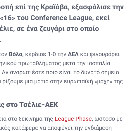
οπή επί της Κραϊόβα, εξασφάλισε την
«16» του Conference League, εκεί
λιε, σε ένα ζευγάρι στο οποίο
.
τον
Βόλο,
κέρδισε 1-0 την
ΑΕΛ
και φιγουράρει
ηνικού πρωταθλήματος μετά την ισοπαλία
.
Αν αναρωτιέστε ποιο είναι το δυνατό σημείο
 ρίξουμε μια ματιά στην ευρωπαϊκή «μάχη» της
ας στο Τσέλιε-ΑΕΚ
ια στο ξεκίνημα της
League Phase
, ωστόσο με
ικές κατάφερε να αποφύγει την ενδιάμεση