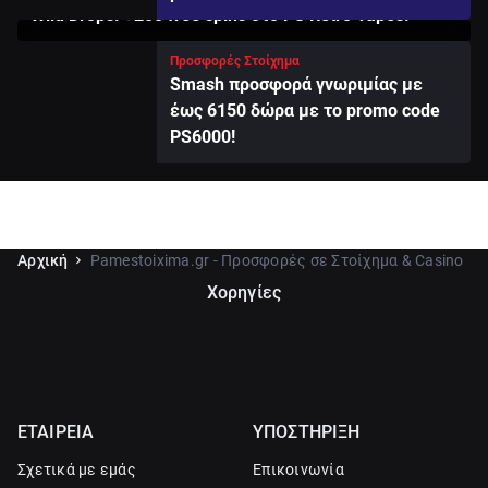
Wild Drops: +200 free spins στο PS Retro Tapes!
Προσφορές Στοίχημα
Smash προσφορά γνωριμίας με
έως 6150 δώρα με το promo code
PS6000!
Αρχική
Pamestoixima.gr - Προσφορές σε Στοίχημα & Casino
Χορηγίες
ΕΤΑΙΡΕΙΑ
ΥΠΟΣΤΗΡΙΞΗ
Σχετικά με εμάς
Επικοινωνία