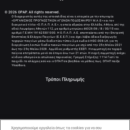
© 2026 OPAP. All rights reserved.
Ο διαχειριστής αυτής της ιστοσελίδας είναι η εταιρεία με την επωνυμία
«
ΟΡΓΑΝΙΣΜΟΣ ΠΡΟΓΝΩΣΤΙΚΩΝ ΑΓΩΝΩΝ ΠΟΔΟΣΦΑΙΡΟΥ Μ.Α.Ε
» και τον
διακριτικό τίτλο «Ο.Π.Α.Π. Α.Ε.», η οποία εδρεύει στην Ελλάδα, Αθήνα, επί της
οδού Λεωφόρος Αθηνών 112, με αριθμό μητρώου 46329/06 / B / 00/15 και
αριθμό Γ.Ε.ΜΗ
191625301000
. Η Ο.Π.Α.Π. Α.Ε. εποπτεύεται από την Επιτροπή
Εποπτείας & Ελέγχου Παιγνίων (Ε.Ε.Ε.Π.) και έχει λάβει άδεια διεξαγωγής
τυχερών παιγνίων μέσω διαδικτύου τύπου 2 με κωδικό HGC-008-LH, για τη
διοργάνωση λοιπών διαδικτυακών παιγνίων, με ισχύ από την 25η Μαΐου 2021
έως την 25η Μαΐου 2028. Αρμόδιος ρυθμιστής ΕΕΕΠ. Η συμμετοχή σε τυχερά
παίγνια επιτρέπεται μονό σε άτομα άνω των 21 ετών. Η συχνή συμμετοχή ενέχει
κίνδυνο εθισμού και απώλειας περιουσίας. Γραμμή Στήριξης: 1114 Γιατί το
παιχνίδι το ελέγχεις εσύ και ο ΟΠΑΠ σε βοηθάει να μάθεις πως. ΟΠΑΠ παίξε
Υπεύθυνα.
Τρόποι Πληρωμής
Χρησιμοποιούμε εργαλεία όπως τα cookies για να σου