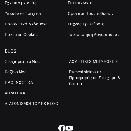
Σχετικά με εμάς
Επικοινωνία
Υπεύθυνο Παιχνίδι
Όροι και Προϋποθέσεις
Προσωπικά Δεδομένα
Συχνές Ερωτήσεις
Πολιτική Cookies
Ταυτοποίηση Λογαριασμού
BLOG
Στοιχηματικά Νέα
ΑΘΛΗΤΙΚΕΣ ΜΕΤΑΔΟΣΕΙΣ
Καζίνο Νέα
Pamestoixima.gr -
Προσφορές σε Στοίχημα &
ΠΡΟΓΝΩΣΤΙΚΑ
Casino
ΑΘΛΗΤΙΚΑ
ΔΙΑΓΩΝΙΣΜΟΙ ΤΟΥ PS BLOG