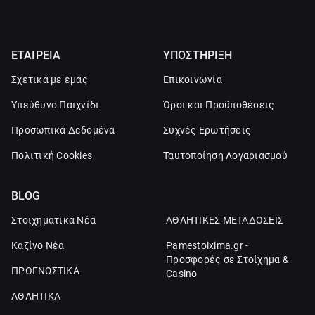
ΕΤΑΙΡΕΙΑ
ΥΠΟΣΤΗΡΙΞΗ
Σχετικά με εμάς
Επικοινωνία
Υπεύθυνο Παιχνίδι
Όροι και Προϋποθέσεις
Προσωπικά Δεδομένα
Συχνές Ερωτήσεις
Πολιτική Cookies
Ταυτοποίηση Λογαριασμού
BLOG
Στοιχηματικά Νέα
ΑΘΛΗΤΙΚΕΣ ΜΕΤΑΔΟΣΕΙΣ
Καζίνο Νέα
Pamestoixima.gr -
Προσφορές σε Στοίχημα &
ΠΡΟΓΝΩΣΤΙΚΑ
Casino
ΑΘΛΗΤΙΚΑ