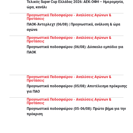
Τελικός Super Cup Ελλάδας 2026: ΑΕΚ-ΟΦΗ – Ημερομηνία,
ώρα, κανάλι
Προγνωστικά Ποδοσφαίρου - Αναλύσεις Αγώνων &
Προτάσεις
ΠΑΟΚ-Άντερλεχτ (06/08) | Προγνωστικά, ανάλυση & ώρα
αγώνα
Προγνωστικά Ποδοσφαίρου - Αναλύσεις Αγώνων &
Προτάσεις
Προγνωστικά ποδοσφαίρου (06/08): Δύσκολο εμπόδιο για
ΠΑΟΚ
Προγνωστικά Ποδοσφαίρου - Αναλύσεις Αγώνων &
Προτάσεις
Προγνωστικά ποδοσφαίρου (05/08): Αποτέλεσμα πρόκρισης
για ΠΑΟ
Προγνωστικά Ποδοσφαίρου - Αναλύσεις Αγώνων &
Προτάσεις
Προγνωστικά ποδοσφαίρου (05-06/08): Πρώτο βήμα για την
πρόκριση