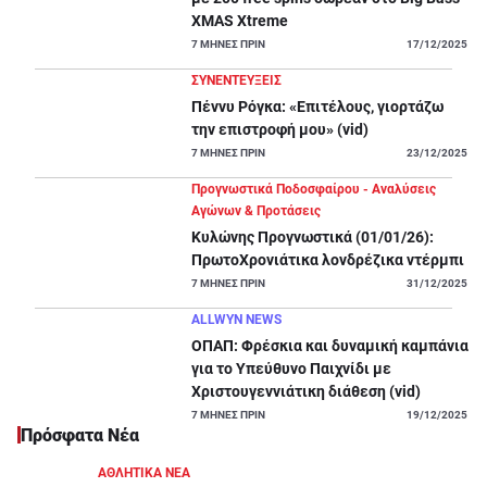
XMAS Xtreme
7
ΜΗΝΕΣ ΠΡΙΝ
17/12/2025
ΣΥΝΕΝΤΕΥΞΕΙΣ
Πέννυ Ρόγκα: «Επιτέλους, γιορτάζω
την επιστροφή μου» (vid)
7
ΜΗΝΕΣ ΠΡΙΝ
23/12/2025
Προγνωστικά Ποδοσφαίρου - Αναλύσεις
Αγώνων & Προτάσεις
Κυλώνης Προγνωστικά (01/01/26):
ΠρωτοΧρονιάτικα λονδρέζικα ντέρμπι
7
ΜΗΝΕΣ ΠΡΙΝ
31/12/2025
ALLWYN NEWS
ΟΠΑΠ: Φρέσκια και δυναμική καμπάνια
για το Υπεύθυνο Παιχνίδι με
Χριστουγεννιάτικη διάθεση (vid)
7
ΜΗΝΕΣ ΠΡΙΝ
19/12/2025
Πρόσφατα Νέα
ΑΘΛΗΤΙΚΑ ΝΕΑ