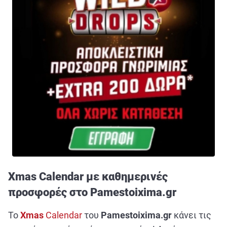
Xmas Calendar με καθημερινές
προσφορές στο Pamestoixima.gr
Το
Xmas
Calendar
του
Pamestoixima
.gr
κάνει τις