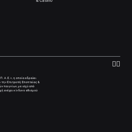
& Casino
Π. Α.Ε.», η οποία εδρεύει
πό την Επιτροπή Εποπτείας &
ν παιγνίων, με ισχύ από
χή ενέχει κίνδυνο εθισμού