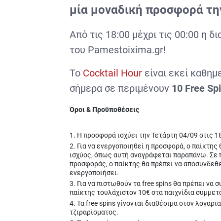
μία μοναδική προσφορά την
Από τις 18:00 μέχρι τις 00:00 η 
του Pamestoixima.gr!
Το
Cocktail Hour
είναι εκεί καθημε
σήμερα σε περιμένουν
10 Free Sp
Όροι & Προϋποθέσεις
Η προσφορά ισχύει την Τετάρτη 04/09 στις 18
Για να ενεργοποιηθεί η προσφορά, ο παίκτης 
ισχύος, όπως αυτή αναγράφεται παραπάνω. Σε 
προσφοράς, ο παίκτης θα πρέπει να αποσυνδεθεί
ενεργοποιήσει.
Για να πιστωθούν τα free spins θα πρέπει να
παίκτης τουλάχιστον 10€ στα παιχνίδια συμμετ
Τα free spins γίνονται διαθέσιμα στον λογα
τζιραρίσματος.