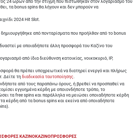
ντός 24 ωρών από την στιγμή που πιστώθηκαν στον λογαριασμό του
ει, τα bonus spins θα λήγουν και δεν μπορούν να
ιχνίδι 2024 Hit Slot.
 δημιουργήθηκε από πονταρίσματα που προήλθαν από το bonus
δυαστεί με οποιαδήποτε άλλη προσφορά του Καζίνο του
ογαριασμό από ίδια διεύθυνση κατοικίας, νοικοκυριό, ΙΡ,
οσφορά θα πρέπει υποχρεωτικά να διατηρεί ενεργό και πλήρως
r. Δείτε τη
διαδικασία ταυτοποίησης
.
ονδήποτε από τους παραπάνω όρους, ή βρεθεί να προσπαθεί να
κομίσει εγγυημένα κέρδη με οποιονδήποτε τρόπο, το
ώσει τα free spins και παράλληλα να μειώσει οποιαδήποτε κέρδη
 τα κέρδη από τα bonus spins και εκείνα από οποιαδήποτε
ins).
ΟΣΦΟΡΕΣ ΚΑΖΙΝΟ
ΚΑΖΙΝΟ
ΠΡΟΣΦΟΡΕΣ