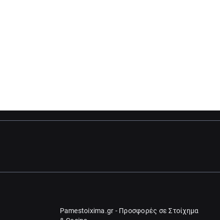
Pamestoixima.gr - Προσφορές σε Στοίχημα