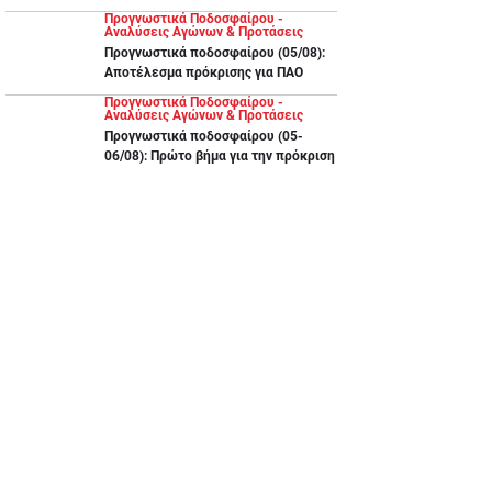
Προγνωστικά Ποδοσφαίρου -
Αναλύσεις Αγώνων & Προτάσεις
Προγνωστικά ποδοσφαίρου (05/08):
Αποτέλεσμα πρόκρισης για ΠΑΟ
Προγνωστικά Ποδοσφαίρου -
Αναλύσεις Αγώνων & Προτάσεις
Προγνωστικά ποδοσφαίρου (05-
06/08): Πρώτο βήμα για την πρόκριση