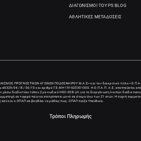
ΔΙΑΓΩΝΙΣΜΟΙ ΤΟΥ PS BLOG
ΑΘΛΗΤΙΚΕΣ ΜΕΤΑΔΟΣΕΙΣ
ΑΝΙΣΜΟΣ ΠΡΟΓΝΩΣΤΙΚΩΝ ΑΓΩΝΩΝ ΠΟΔΟΣΦΑΙΡΟΥ Μ.Α.Ε
» και τον διακριτικό τίτλο «Ο.Π.Α.
 46329/06 / B / 00/15 και αριθμό Γ.Ε.ΜΗ
191625301000
. Η Ο.Π.Α.Π. Α.Ε. εποπτεύεται α
ίων μέσω διαδικτύου τύπου 2 με κωδικό HGC-008-LH, για τη διοργάνωση λοιπών διαδικτυακώ
μμετοχή σε τυχερά παίγνια επιτρέπεται μονό σε άτομα άνω των 21 ετών. Η συχνή συμμετο
ις εσύ και ο ΟΠΑΠ σε βοηθάει να μάθεις πως. ΟΠΑΠ παίξε Υπεύθυνα.
Τρόποι Πληρωμής