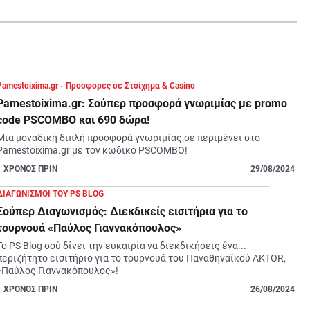
Pamestoixima.gr - Προσφορές σε Στοίχημα & Casino
Pamestoixima.gr: Σούπερ προσφορά γνωριμίας με promo
code PSCOMBO και 690 δώρα!
Μια μοναδική διπλή προσφορά γνωριμίας σε περιμένει στο 
Pamestoixima.gr με τον κωδικό PSCOMBO!
1
ΧΡΟΝΟΣ ΠΡΙΝ
29/08/2024
ΔΙΑΓΩΝΙΣΜΟΙ ΤΟΥ PS BLOG
Σούπερ Διαγωνισμός: Διεκδικείς εισιτήρια για το
τουρνουά «Παύλος Γιαννακόπουλος»
Το PS Blog σού δίνει την ευκαιρία να διεκδικήσεις ένα... 
περιζήτητο εισιτήριο για το τουρνουά του Παναθηναϊκού AKTOR, 
«Παύλος Γιαννακόπουλος»!
1
ΧΡΟΝΟΣ ΠΡΙΝ
26/08/2024