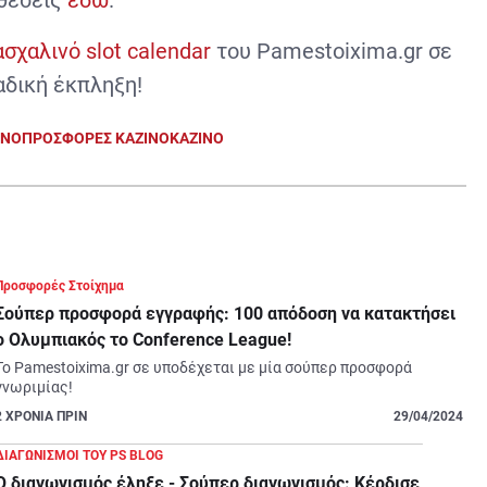
θέσεις
εδώ
.
σχαλινό slot calendar
του Pamestoixima.gr σε
αδική έκπληξη!
ΙΝΟ
ΠΡΟΣΦΟΡΕΣ ΚΑΖΙΝΟ
ΚΑΖΙΝΟ
Προσφορές Στοίχημα
Σούπερ προσφορά εγγραφής: 100 απόδοση να κατακτήσει
ο Ολυμπιακός το Conference League!
Το Pamestoixima.gr σε υποδέχεται με μία σούπερ προσφορά 
γνωριμίας!
2
ΧΡΟΝΙΑ ΠΡΙΝ
29/04/2024
ΔΙΑΓΩΝΙΣΜΟΙ ΤΟΥ PS BLOG
Ο διαγωνισμός έληξε - Σούπερ διαγωνισμός: Κέρδισε