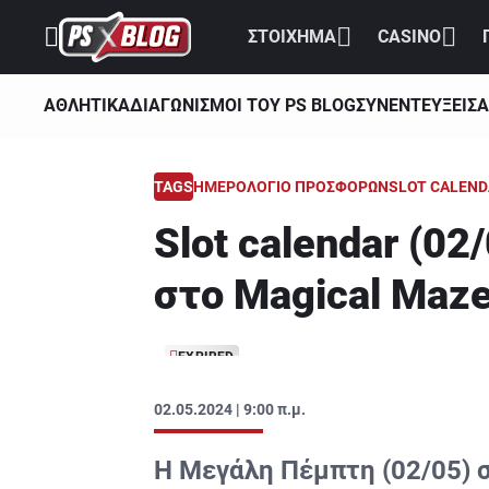
ΣΤΟΙΧΗΜΑ
CASINO
ΑΘΛΗΤΙΚΑ
ΔΙΑΓΩΝΙΣΜΟΙ ΤΟΥ PS BLOG
ΣΥΝΕΝΤΕΥΞΕΙΣ
Α
TAGS
ΗΜΕΡΟΛΟΓΙΟ ΠΡΟΣΦΟΡΩΝ
SLOT CALEN
Slot calendar (02/
στο Magical Maz
EXPIRED
02.05.2024 | 9:00 π.μ.
Η Μεγάλη Πέμπτη (02/05) 