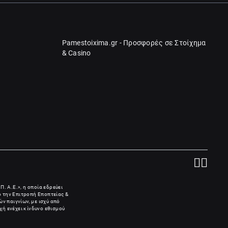
Pamestoixima.gr - Προσφορές σε Στοίχημα
& Casino
Π. Α.Ε.», η οποία εδρεύει
πό την Επιτροπή Εποπτείας &
ν παιγνίων, με ισχύ από
χή ενέχει κίνδυνο εθισμού