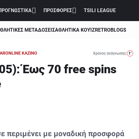
ΠΡΟΓΝΩΣΤΙΚΑ
ΠΡΟΣΦΟΡΕΣ
TSILI LEAGUE
ΘΛΗΤΙΚΕΣ ΜΕΤΑΔΟΣΕΙΣ
ΑΘΛΗΤΙΚΑ ΚΟΥΊΖ
RETRO
BLOGS
DAR
ONLINE ΚΑΖΙΝΟ
Χρόνος ανάγνωσης:
1’
05): Έως 70 free spins
e
σε περιμένει με μοναδική προσφορά