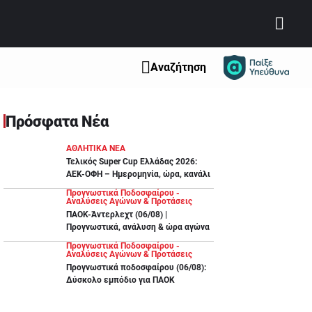
Αναζήτηση
Πρόσφατα Νέα
ΑΘΛΗΤΙΚΑ ΝΕΑ
Τελικός Super Cup Ελλάδας 2026:
ΑΕΚ-ΟΦΗ – Ημερομηνία, ώρα, κανάλι
Προγνωστικά Ποδοσφαίρου -
Αναλύσεις Αγώνων & Προτάσεις
ΠΑΟΚ-Άντερλεχτ (06/08) |
Προγνωστικά, ανάλυση & ώρα αγώνα
Προγνωστικά Ποδοσφαίρου -
Αναλύσεις Αγώνων & Προτάσεις
Προγνωστικά ποδοσφαίρου (06/08):
Δύσκολο εμπόδιο για ΠΑΟΚ