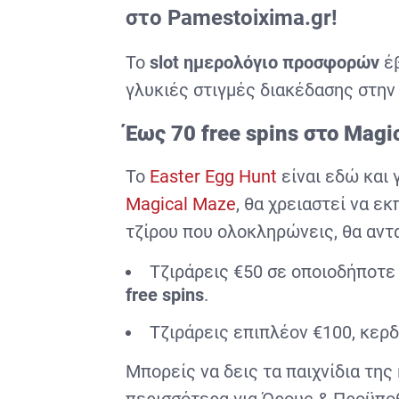
στο Pamestoixima.gr!
Το
slot ημερολόγιο προσφορών
έβ
γλυκιές στιγμές διακέδασης στην
Έως 70 free spins στο Magi
Το
Easter Egg Hunt
είναι εδώ και 
Magical Maze
, θα χρειαστεί να ε
τζίρου που ολοκληρώνεις, θα αντα
Τζιράρεις €50 σε οποιοδήποτε 
free spins
.
Τζιράρεις επιπλέον €100, κερ
Μπορείς να δεις τα παιχνίδια της