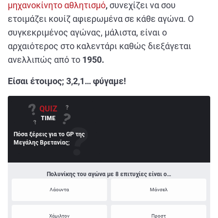
ΑΘΛΗΤΙΚΑ
μηχανοκίνητο αθλητισμό
,
συνεχίζει να σου
ετοιμάζει κουίζ αφιερωμένα σε κάθε αγώνα. Ο
ΣΥΝΕΝΤΕΥΞΕΙΣ
συγκεκριμένος αγώνας, μάλιστα, είναι ο
ΑΘΛΗΤΙΚΕΣ ΜΕΤΑΔΟΣΕΙΣ
αρχαιότερος στο καλεντάρι καθώς διεξάγεται
ανελλιπώς από το
1950.
Εξυπηρέτηση Πελατών
Είσαι έτοιμος; 3,2,1… φύγαμε!
?
QUIZ
?
?
TIME
?
Πόσα ξέρεις για το GP της
Μεγάλης Βρετανίας;
Πολυνίκης του αγώνα με 8 επιτυχίες είναι ο…
Λάουντα
Μάνσελ
Χάμιλτον
Προστ