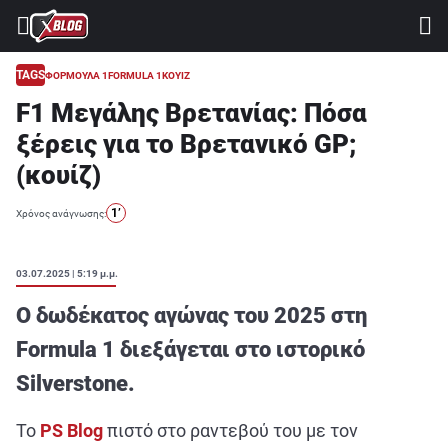
⚽ ΜΟΥΝΤΙΑΛ 2026
ΣΤΟΙΧΗΜΑ
TAGS
ΦΟΡΜΟΥΛΑ 1
FORMULA 1
ΚΟΥΙΖ
F1 Μεγάλης Βρετανίας: Πόσα
CASINO
ξέρεις για το Βρετανικό GP;
ΠΡΟΓΝΩΣΤΙΚΑ ΤIPSTERS
(κουίζ)
ΠΡΟΓΝΩΣΤΙΚΑ ΚΑΤΗΓΟΡΙΕΣ
1’
Χρόνος ανάγνωσης:
ΠΡΟΣΦΟΡΕΣ
ΔΙΑΓΩΝΙΣΜΟΙ
03.07.2025 | 5:19 μ.μ.
TSILI LEAGUE
Ο δωδέκατος αγώνας του 2025 στη
RETRO
Formula 1 διεξάγεται στο ιστορικό
Silverstone.
BLOGS
QUIZ
To
PS
Blog
πιστό στο ραντεβού του με τον