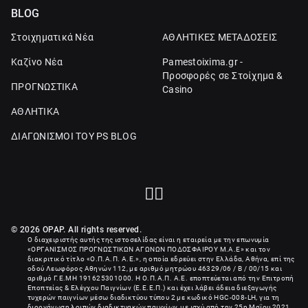
BLOG
Στοιχηματικά Νέα
ΑΘΛΗΤΙΚΕΣ ΜΕΤΑΔΟΣΕΙΣ
Καζίνο Νέα
Pamestoixima.gr -
Προσφορές σε Στοίχημα &
ΠΡΟΓΝΩΣΤΙΚΑ
Casino
ΑΘΛΗΤΙΚΑ
ΔΙΑΓΩΝΙΣΜΟΙ ΤΟΥ PS BLOG
© 2026 OPAP. All rights reserved.
Ο διαχειριστής αυτής της ιστοσελίδας είναι η εταιρεία με την επωνυμία
«
ΟΡΓΑΝΙΣΜΟΣ ΠΡΟΓΝΩΣΤΙΚΩΝ ΑΓΩΝΩΝ ΠΟΔΟΣΦΑΙΡΟΥ Μ.Α.Ε
» και τον
διακριτικό τίτλο «Ο.Π.Α.Π. Α.Ε.», η οποία εδρεύει στην Ελλάδα, Αθήνα, επί της
οδού Λεωφόρος Αθηνών 112, με αριθμό μητρώου 46329/06 / B / 00/15 και
αριθμό Γ.Ε.ΜΗ
191625301000
. Η Ο.Π.Α.Π. Α.Ε. εποπτεύεται από την Επιτροπή
Εποπτείας & Ελέγχου Παιγνίων (Ε.Ε.Ε.Π.) και έχει λάβει άδεια διεξαγωγής
τυχερών παιγνίων μέσω διαδικτύου τύπου 2 με κωδικό HGC-008-LH, για τη
διοργάνωση λοιπών διαδικτυακών παιγνίων, με ισχύ από την 25η Μαΐου 2021