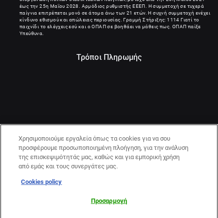
έως την 25η Μαΐου 2028. Αρμόδιος ρυθμιστής ΕΕΕΠ. Η συμμετοχή σε τυχερά
παίγνια επιτρέπεται μονό σε άτομα άνω των 21 ετών. Η συχνή συμμετοχή ενέχει
κίνδυνο εθισμού και απώλειας περιουσίας. Γραμμή Στήριξης: 1114 Γιατί το
παιχνίδι το ελέγχεις εσύ και ο ΟΠΑΠ σε βοηθάει να μάθεις πως. ΟΠΑΠ παίξε
Υπεύθυνα.
Τρόποι Πληρωμής
Χρησιμοποιούμε εργαλεία όπως τα cookies για να σου
προσφέρουμε προσωποποιημένη πλοήγηση, για την ανάλυση
της επισκεψιμότητάς μας, καθώς και για εμπορική χρήση
από εμάς και τους συνεργάτες μας.
Cookies policy
21+ | ΚΙΝΔΥΝΟΣ ΕΘΙΣΜΟΥ & ΑΠΩΛΕΙΑΣ ΠΕΡΙΟΥΣΙΑΣ | ΠΑΙΞΕ
ΥΠΕΥΘΥΝΑ & ΜΕ ΑΣΦΑΛΕΙΑ | ΕΟΠΑΕ – ΓΡΑΜΜΗ
Προσαρμογή
ΣΥΜΒΟΥΛΕΥΤΙΚΗΣ:1114