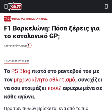
⚽ ΜΟΥΝΤΙΑΛ 2026
ΣΤΟΙΧΗΜΑ
TAGS
ΦΟΡΜΟΥΛΑ 1
FORMULA 1
ΚΟΥΙΖ
F1 Βαρκελώνη: Πόσα ξέρεις για
CASINO
το καταλανικό GP;
ΠΡΟΓΝΩΣΤΙΚΑ ΤIPSTERS
1’
Χρόνος ανάγνωσης:
ΠΡΟΓΝΩΣΤΙΚΑ ΚΑΤΗΓΟΡΙΕΣ
ΠΡΟΣΦΟΡΕΣ
11.06.2026 | 6:00 μ.μ.
ΔΙΑΓΩΝΙΣΜΟΙ
To
PS Blog
πιστό στο ραντεβού του με
TSILI LEAGUE
τον
μηχανοκίνητο αθλητισμό
,
συνεχίζει
RETRO
να σου ετοιμάζει
κουίζ
αφιερωμένα σε
BLOGS
κάθε αγώνα.
QUIZ
Προ των πυλών βρίσκεται ένα από τα πιο