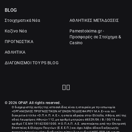
BLOG
Στοιχηματικά Νέα
ΑΘΛΗΤΙΚΕΣ ΜΕΤΑΔΟΣΕΙΣ
Καζίνο Νέα
Pamestoixima.gr -
Προσφορές σε Στοίχημα &
ΠΡΟΓΝΩΣΤΙΚΑ
Casino
ΑΘΛΗΤΙΚΑ
ΔΙΑΓΩΝΙΣΜΟΙ ΤΟΥ PS BLOG
© 2026 OPAP. All rights reserved.
Ο διαχειριστής αυτής της ιστοσελίδας είναι η εταιρεία με την επωνυμία
«
ΟΡΓΑΝΙΣΜΟΣ ΠΡΟΓΝΩΣΤΙΚΩΝ ΑΓΩΝΩΝ ΠΟΔΟΣΦΑΙΡΟΥ Μ.Α.Ε
» και τον
διακριτικό τίτλο «Ο.Π.Α.Π. Α.Ε.», η οποία εδρεύει στην Ελλάδα, Αθήνα, επί της
οδού Λεωφόρος Αθηνών 112, με αριθμό μητρώου 46329/06 / B / 00/15 και
αριθμό Γ.Ε.ΜΗ
191625301000
. Η Ο.Π.Α.Π. Α.Ε. εποπτεύεται από την Επιτροπή
Εποπτείας & Ελέγχου Παιγνίων (Ε.Ε.Ε.Π.) και έχει λάβει άδεια διεξαγωγής
τυχερών παιγνίων μέσω διαδικτύου τύπου 2 με κωδικό HGC-008-LH, για τη