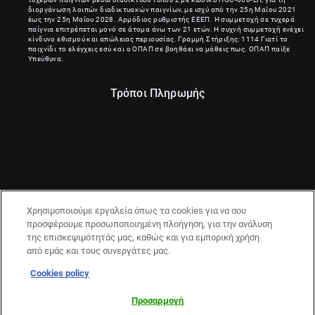
διοργάνωση λοιπών διαδικτυακών παιγνίων, με ισχύ από την 25η Μαΐου 2021
έως την 25η Μαΐου 2028. Αρμόδιος ρυθμιστής ΕΕΕΠ. Η συμμετοχή σε τυχερά
παίγνια επιτρέπεται μονό σε άτομα άνω των 21 ετών. Η συχνή συμμετοχή ενέχει
κίνδυνο εθισμού και απώλειας περιουσίας. Γραμμή Στήριξης: 1114 Γιατί το
παιχνίδι το ελέγχεις εσύ και ο ΟΠΑΠ σε βοηθάει να μάθεις πως. ΟΠΑΠ παίξε
Υπεύθυνα.
Τρόποι Πληρωμής
Χρησιμοποιούμε εργαλεία όπως τα cookies για να σου
προσφέρουμε προσωποποιημένη πλοήγηση, για την ανάλυση
της επισκεψιμότητάς μας, καθώς και για εμπορική χρήση
από εμάς και τους συνεργάτες μας.
Cookies policy
21+ | ΚΙΝΔΥΝΟΣ ΕΘΙΣΜΟΥ & ΑΠΩΛΕΙΑΣ ΠΕΡΙΟΥΣΙΑΣ | ΠΑΙΞΕ
ΥΠΕΥΘΥΝΑ & ΜΕ ΑΣΦΑΛΕΙΑ | ΕΟΠΑΕ – ΓΡΑΜΜΗ
Προσαρμογή
ΣΥΜΒΟΥΛΕΥΤΙΚΗΣ:1114