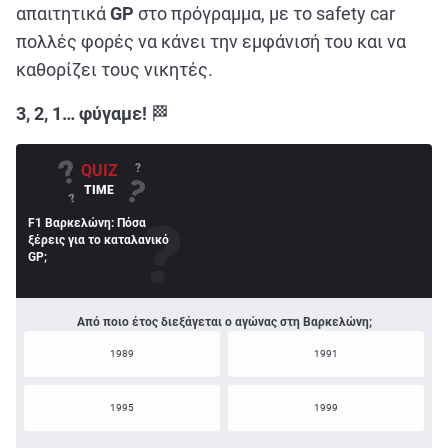
ΑΘΛΗΤΙΚΑ
απαιτητικά
GP
στο πρόγραμμα, με το safety car
πολλές φορές να κάνει την εμφάνισή του και να
ΣΥΝΕΝΤΕΥΞΕΙΣ
καθορίζει τους νικητές.
ΑΘΛΗΤΙΚΕΣ ΜΕΤΑΔΟΣΕΙΣ
3, 2, 1… φύγαμε!
🏁
Εξυπηρέτηση Πελατών
?
QUIZ
?
?
TIME
?
F1 Βαρκελώνη: Πόσα
ξέρεις για το καταλανικό
GP;
Από ποιο έτος διεξάγεται ο αγώνας στη Βαρκελώνη;
1989
1991
1995
1999