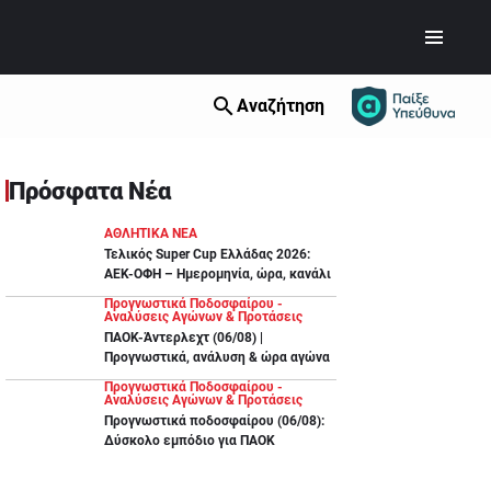
Αναζήτηση
Πρόσφατα Νέα
ΑΘΛΗΤΙΚΑ ΝΕΑ
Τελικός Super Cup Ελλάδας 2026:
ΑΕΚ-ΟΦΗ – Ημερομηνία, ώρα, κανάλι
Προγνωστικά Ποδοσφαίρου -
Αναλύσεις Αγώνων & Προτάσεις
ΠΑΟΚ-Άντερλεχτ (06/08) |
Προγνωστικά, ανάλυση & ώρα αγώνα
Προγνωστικά Ποδοσφαίρου -
Αναλύσεις Αγώνων & Προτάσεις
Προγνωστικά ποδοσφαίρου (06/08):
Δύσκολο εμπόδιο για ΠΑΟΚ