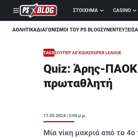
ΣΤΟΙΧΗΜΑ
CASINO
ΑΘΛΗΤΙΚΑ
ΔΙΑΓΩΝΙΣΜΟΙ ΤΟΥ PS BLOG
ΣΥΝΕΝΤΕΥΞΕΙΣ
Α
TAGS
ΣΟΥΠΕΡ ΛΙΓΚ
QUIZ
SUPER LEAGUE
Quiz: Άρης-ΠΑΟΚ 
πρωταθλητή
17.05.2024 | 5:00 μ.μ.
Μία νίκη μακριά από το 4o