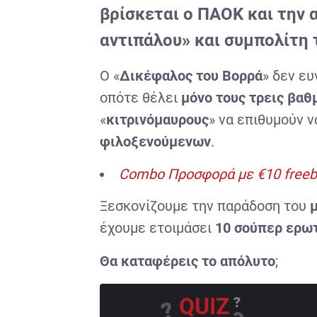
βρίσκεται ο ΠΑΟΚ και την 
αντιπάλου» και συμπολίτη τ
Ο «
Δικέφαλος του Βορρά
» δεν ε
οπότε θέλει
μόνο τους τρεις βαθ
«
κιτρινόμαυρους
» να επιθυμούν ν
φιλοξενούμενων
.
Combo Προσφορά με €10 freebe
Ξεσκονίζουμε την παράδοση του
έχουμε ετοιμάσει
10 σούπερ ερω
Θα καταφέρεις το απόλυτο
;
QUIZ
?
?