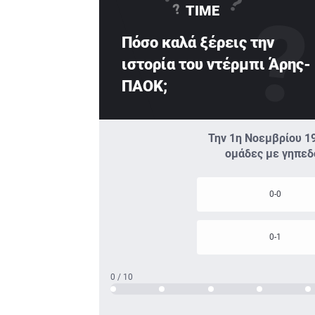
?
?
TIME
Πόσο καλά ξέρεις την
ιστορία του ντέρμπι Άρης-
ΠΑΟΚ;
Την 1η Νοεμβρίου 1
ομάδες με γηπεδο
0-0
0-1
0
/
10