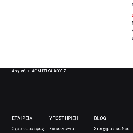
Αρχική
ΑΘΛΗΤΙΚΑ ΚΟΥΊΖ
ΕΤΑΙΡΕΙΑ
ΥΠΟΣΤΗΡΙΞΗ
BLOG
Σχετικά με εμάς
Επικοινωνία
Στοιχηματικά Νέα