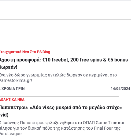
Στοιχηματικά Νέα Στο PS Blog
Άχαστη προσφορά: €10 freebet, 200 free spins & €5 bonus
δωρεάν!
Ένα νέο δώρο γνωριμίας εντελώς δωρεάν σε περιμένει στο 
Pamestoixima.gr!
2
ΧΡΟΝΙΑ ΠΡΙΝ
14/05/2024
ΑΘΛΗΤΙΚΑ ΝΕΑ
Παπαπέτρου: «Δύο νίκες μακριά από το μεγάλο στόχο»
(vid)
Ο Ιωάννης Παπαπέτρου φιλοξενήθηκε στο ΟΠΑΠ Game Time και 
μίλησε για τον διακαή πόθο της κατάκτησης του Final Four της 
EuroLeague.