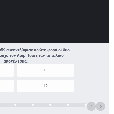
959 συναντήθηκαν πρώτη φορά οι δυο
ύχο τον Άρη. Ποιο ήταν το τελικό
αποτέλεσμα;
1-1
1-0