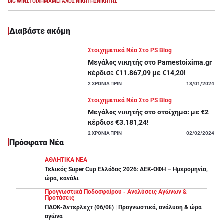
BIG WIN
ΣΤΟΙΧΗΜΑ
ΜΕΓΑΛΟΣ ΝΙΚΗΤΗΣ
ΝΙΚΗΤΗΣ
Διαβάστε ακόμη
Στοιχηματικά Νέα Στο PS Blog
Μεγάλος νικητής στο Pamestoixima.gr
κέρδισε €11.867,09 με €14,20!
2
ΧΡΟΝΙΑ ΠΡΙΝ
18/01/2024
Στοιχηματικά Νέα Στο PS Blog
Μεγάλος νικητής στο στοίχημα: με €2
κέρδισε €3.181,24!
2
ΧΡΟΝΙΑ ΠΡΙΝ
02/02/2024
Πρόσφατα Νέα
ΑΘΛΗΤΙΚΑ ΝΕΑ
Τελικός Super Cup Ελλάδας 2026: ΑΕΚ-ΟΦΗ – Ημερομηνία,
ώρα, κανάλι
Προγνωστικά Ποδοσφαίρου - Αναλύσεις Αγώνων &
Προτάσεις
ΠΑΟΚ-Άντερλεχτ (06/08) | Προγνωστικά, ανάλυση & ώρα
αγώνα