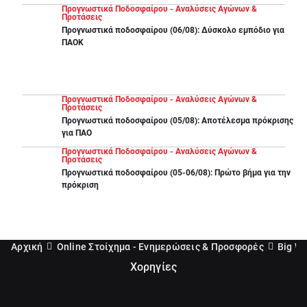
Προγνωστικά Ποδοσφαίρου - Αναλύσεις Αγώνων &
Προτάσεις
Προγνωστικά ποδοσφαίρου (06/08): Δύσκολο εμπόδιο για
ΠΑΟΚ
Προγνωστικά Ποδοσφαίρου - Αναλύσεις Αγώνων &
Προτάσεις
Προγνωστικά ποδοσφαίρου (05/08): Αποτέλεσμα πρόκρισης
για ΠΑΟ
Προγνωστικά Ποδοσφαίρου - Αναλύσεις Αγώνων &
Προτάσεις
Προγνωστικά ποδοσφαίρου (05-06/08): Πρώτο βήμα για την
πρόκριση
Αρχική
Online Στοίχημα - Ενημερώσεις & Προσφορές
Big Wi
Χορηγίες