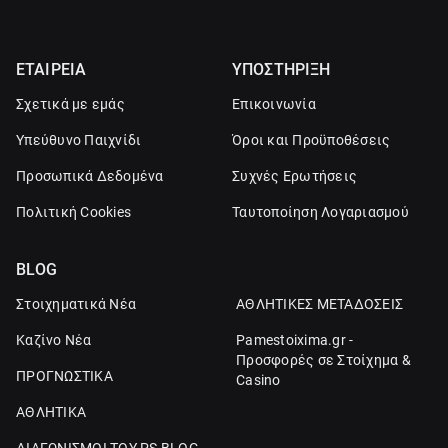
ΕΤΑΙΡΕΙΑ
ΥΠΟΣΤΗΡΙΞΗ
Σχετικά με εμάς
Επικοινωνία
Υπεύθυνο Παιχνίδι
Όροι και Προϋποθέσεις
Προσωπικά Δεδομένα
Συχνές Ερωτήσεις
Πολιτική Cookies
Ταυτοποίηση Λογαριασμού
BLOG
Στοιχηματικά Νέα
ΑΘΛΗΤΙΚΕΣ ΜΕΤΑΔΟΣΕΙΣ
Καζίνο Νέα
Pamestoixima.gr -
Προσφορές σε Στοίχημα &
ΠΡΟΓΝΩΣΤΙΚΑ
Casino
ΑΘΛΗΤΙΚΑ