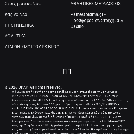
Στοιχηματικά Νέα
ΑΘΛΗΤΙΚΕΣ ΜΕΤΑΔΟΣΕΙΣ
Καζίνο Νέα
Pamestoixima.gr -
Προσφορές σε Στοίχημα &
ΠΡΟΓΝΩΣΤΙΚΑ
Casino
ΑΘΛΗΤΙΚΑ
ΔΙΑΓΩΝΙΣΜΟΙ ΤΟΥ PS BLOG
© 2026 OPAP. All rights reserved.
Ο διαχειριστής αυτής της ιστοσελίδας είναι η εταιρεία με την επωνυμία
«
ΟΡΓΑΝΙΣΜΟΣ ΠΡΟΓΝΩΣΤΙΚΩΝ ΑΓΩΝΩΝ ΠΟΔΟΣΦΑΙΡΟΥ Μ.Α.Ε
» και τον
διακριτικό τίτλο «Ο.Π.Α.Π. Α.Ε.», η οποία εδρεύει στην Ελλάδα, Αθήνα, επί της
οδού Λεωφόρος Αθηνών 112, με αριθμό μητρώου 46329/06 / B / 00/15 και
αριθμό Γ.Ε.ΜΗ
191625301000
. Η Ο.Π.Α.Π. Α.Ε. εποπτεύεται από την Επιτροπή
Εποπτείας & Ελέγχου Παιγνίων (Ε.Ε.Ε.Π.) και έχει λάβει άδεια διεξαγωγής
τυχερών παιγνίων μέσω διαδικτύου τύπου 2 με κωδικό HGC-008-LH, για τη
διοργάνωση λοιπών διαδικτυακών παιγνίων, με ισχύ από την 25η Μαΐου 2021
έως την 25η Μαΐου 2028. Αρμόδιος ρυθμιστής ΕΕΕΠ. Η συμμετοχή σε τυχερά
παίγνια επιτρέπεται μονό σε άτομα άνω των 21 ετών. Η συχνή συμμετοχή ενέχει
κίνδυνο εθισμού και απώλειας περιουσίας. Γραμμή Στήριξης: 1114 Γιατί το