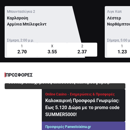
Μπουντεσλίγκα 2
Λιγκ Καπ
Καρλσρούη
Λέστερ
Αρμίνια Μπίλεφελντ
Νορθάμπτο
Σήμερα, 2:00 μ.μ.
Σήμερα, 5:00 μ
1
X
2
1
2.70
3.55
2.37
1.23
Online Στοίχημα - Ενημερώσεις & Προσφορές
ΠΡΟΣΦΟΡΕΣ
Παναθηναϊκός & ΠΑΟΚ: Στη μάχη της Ευρώπης με
σούπερ ενισχυμένες αποδόσεις και προσφορές!
Online Casino - Ενημερώσεις & Προσφορές
Καλοκαιρινή Προσφορά Γνωριμίας:
Έως 5.120 Δώρα με το promo code
SUMMER5000!
Προσφορές Pamestoixima.gr