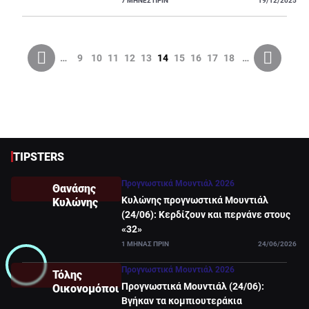
7
ΜΗΝΕΣ ΠΡΙΝ
19/12/2025
…
9
10
11
12
13
14
15
16
17
18
…
TIPSTERS
Προγνωστικά Μουντιάλ 2026
Θανάσης
Κυλώνης προγνωστικά Μουντιάλ
Κυλώνης
(24/06): Κερδίζουν και περνάνε στους
«32»
1
ΜΗΝΑΣ ΠΡΙΝ
24/06/2026
Προγνωστικά Μουντιάλ 2026
Τόλης
Προγνωστικά Μουντιάλ (24/06):
Οικονομόπουλος
Βγήκαν τα κομπιουτεράκια