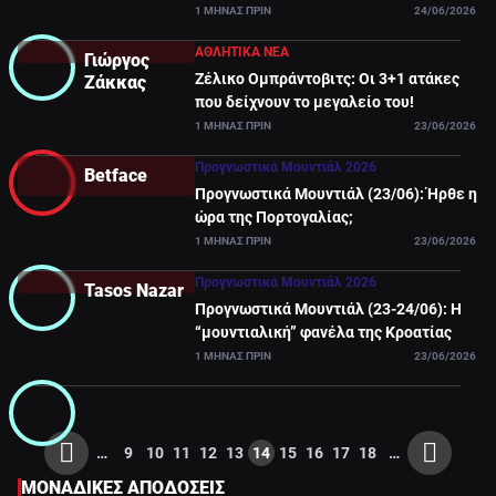
1
ΜΗΝΑΣ ΠΡΙΝ
24/06/2026
ΑΘΛΗΤΙΚΑ ΝΕΑ
Γιώργος
Ζέλικο Ομπράντοβιτς: Οι 3+1 ατάκες
Ζάκκας
που δείχνουν το μεγαλείο του!
1
ΜΗΝΑΣ ΠΡΙΝ
23/06/2026
Προγνωστικά Μουντιάλ 2026
Betface
Προγνωστικά Μουντιάλ (23/06): Ήρθε η
ώρα της Πορτογαλίας;
1
ΜΗΝΑΣ ΠΡΙΝ
23/06/2026
Προγνωστικά Μουντιάλ 2026
Tasos Nazar
Προγνωστικά Μουντιάλ (23-24/06): Η
“μουντιαλική” φανέλα της Κροατίας
1
ΜΗΝΑΣ ΠΡΙΝ
23/06/2026
…
9
10
11
12
13
14
15
16
17
18
…
ΜΟΝΑΔΙΚΕΣ ΑΠΟΔΟΣΕΙΣ