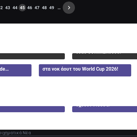
42
43
44
45
46
47
48
49
…
Online Casino - Ενημερώσεις & Πρ
υρώπης με σούπερ
Καλοκαιρινή Προσφορά Γνω
code SUMMER5000!
Προσφορές Pamestoixima.gr
 premium
Bet Builder Boost: Έως 100% ενίσχυση
ode
στα νοκ άουτ του World Cup 2026!
Μουντιάλ 2026
λικά κέρδισε 7.500€ χάρη
Μουντιάλ 2026: Οι μακροχ
σχεδόν 7.800€!
οιχηματικά Νέα