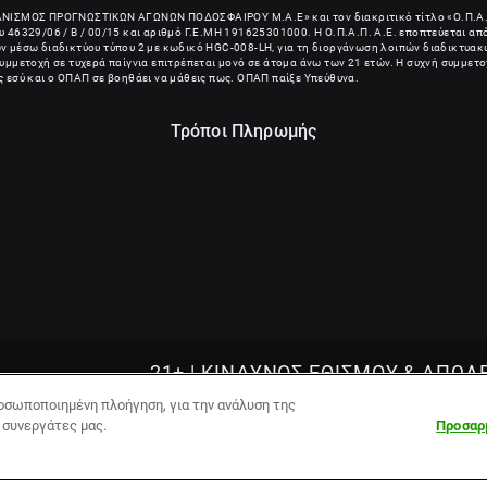
ΑΝΙΣΜΟΣ ΠΡΟΓΝΩΣΤΙΚΩΝ ΑΓΩΝΩΝ ΠΟΔΟΣΦΑΙΡΟΥ Μ.Α.Ε
» και τον διακριτικό τίτλο «Ο.Π.Α.
 46329/06 / B / 00/15 και αριθμό Γ.Ε.ΜΗ
191625301000
. Η Ο.Π.Α.Π. Α.Ε. εποπτεύεται α
ίων μέσω διαδικτύου τύπου 2 με κωδικό HGC-008-LH, για τη διοργάνωση λοιπών διαδικτυακώ
μμετοχή σε τυχερά παίγνια επιτρέπεται μονό σε άτομα άνω των 21 ετών. Η συχνή συμμετο
ις εσύ και ο ΟΠΑΠ σε βοηθάει να μάθεις πως. ΟΠΑΠ παίξε Υπεύθυνα.
Τρόποι Πληρωμής
21+ | ΚΙΝΔΥΝΟΣ ΕΘΙΣΜΟΥ & ΑΠΩΛ
ΠΕΡΙΟΥΣΙΑΣ | ΠΑΙΞΕ ΥΠΕΥΘΥΝΑ &
οσωποποιημένη πλοήγηση, για την ανάλυση της
 συνεργάτες μας.
ΑΣΦΑΛΕΙΑ | ΕΟΠΑΕ – ΓΡΑΜΜΗ
Προσαρ
ΣΥΜΒΟΥΛΕΥΤΙΚΗΣ:1114