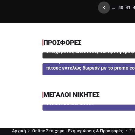
…
40
41
Online Στοίχημα - Ενημερώσεις & Προσφορές
ΠΡΟΣΦΟΡΕΣ
Παναθηναϊκός & ΠΑΟΚ: Στη μάχη της Ε
ενισχυμένες αποδόσεις και προσφορές!
Προσφορές Pamestoixima.gr
Προσφορά γνωριμίας: 5180 δώρα και 3
πίτσες εντελώς δωρεάν με το promo c
PIZZAFAN
Μουντιάλ 2026
ΜΕΓΑΛΟΙ ΝΙΚΗΤΕΣ
Μεγάλη νίκη στο στοίχημα: Με 15€ συνο
στο Bet Builder Boost!
Αρχική
Online Στοίχημα - Ενημερώσεις & Προσφορές
Στ