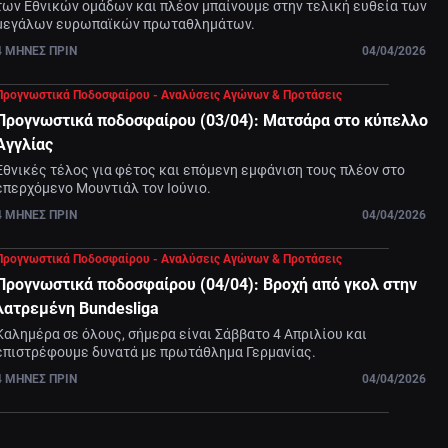
των Εθνικών ομάδων και πλέον μπαίνουμε στην τελική ευθεία των 
μεγάλων ευρωπαϊκών πρωταθλημάτων.
4
ΜΗΝΕΣ ΠΡΙΝ
04/04/2026
Προγνωστικά Ποδοσφαίρου - Αναλύσεις Αγώνων & Προτάσεις
Προγνωστικά ποδοσφαίρου (03/04): Ματσάρα στο κύπελλο
Αγγλίας
Εθνικές τέλος για φέτος και επόμενη εμφάνιση τους πλέον στο 
επερχόμενο Μουντιάλ τον Ιούνιο.
4
ΜΗΝΕΣ ΠΡΙΝ
04/04/2026
Προγνωστικά Ποδοσφαίρου - Αναλύσεις Αγώνων & Προτάσεις
Προγνωστικά ποδοσφαίρου (04/04): Βροχή από γκολ στην
λατρεμένη Bundesliga
Καλημέρα σε όλους, σήμερα είναι Σάββατο 4 Απριλίου και 
επιστρέφουμε δυνατά με πρωτάθλημα Γερμανίας.
4
ΜΗΝΕΣ ΠΡΙΝ
04/04/2026