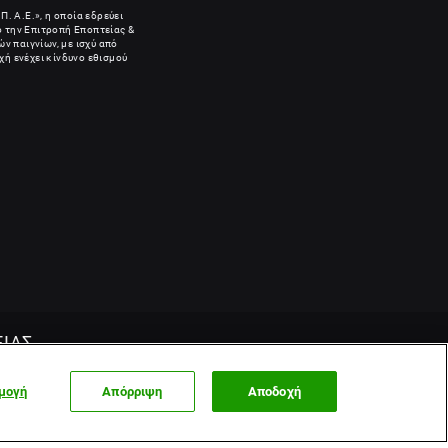
Π. Α.Ε.», η οποία εδρεύει
πό την Επιτροπή Εποπτείας &
ν παιγνίων, με ισχύ από
χή ενέχει κίνδυνο εθισμού
ΕΙΑΣ
 ΜΕ
μογή
Απόρριψη
Αποδοχή