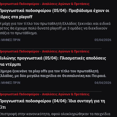
Προγνωστικά Ποδοσφαίρου - Αναλύσεις Αγώνων & Προτάσεις
Προγνωστικά ποδοσφαίρου (05/04): Προβάδισμα έχουν οι
έδρες στα playoff
Η μάχη για τον τίτλο του πρωταθλητή Ελλάδος ξεκινάει και ειδικά 
φέτος θα έχουμε πολύ δυνατά playoff με 3 ομάδες να διεκδικούν 
ισάξια το πρωτάθλημα.
4
ΜΗΝΕΣ ΠΡΙΝ
05/04/2026
Προγνωστικά Ποδοσφαίρου - Αναλύσεις Αγώνων & Προτάσεις
Κυλώνης προγνωστικά (05/04): Πλασματικές αποδόσεις
για ντέρμπι
Σήμερα ξεκινάνε τα
play offs για τον τίτλο του πρωταθλητή 
Ελλάδας, με δύο μεγάλα παιχνίδια σε Θεσσαλονίκη και Πειραιά.
4
ΜΗΝΕΣ ΠΡΙΝ
04/04/2026
Προγνωστικά Ποδοσφαίρου - Αναλύσεις Αγώνων & Προτάσεις
Προγνωστικά ποδοσφαίρου (04/04): Ίδια συνταγή για τη
Σίτι
Επιστροφή στην κανονικότητα, αφού ολοκληρώθηκαν τα παιχνίδια 