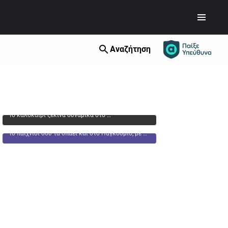
Αναζήτηση
Online Casino - Ενημερώσεις & Προσφορές
Καλοκαιρινή Προσφορά Γνωριμίας:
Προσφορές Pamestoixima.gr
Έως 5.120 Δώρα με το promo code
Προσφορά γνωριμίας: 5180 δώρα και
Το καλοκαίρι ξεκινά δυναμικά στο 
SUMMER5000!
3 premium πίτσες εντελώς δωρεάν
Pamestoixima.gr και το παιχνίδι σου τα σπάει με 
μια σούπερ προσφορά γνωριμίας γεμάτη δώρα, 
Το παιχνίδι σου τα σπάει και στο Παγκόσμιο, με το 
με το promo code PIZZAFAN
εκπλήξεις και ατελείωτη διασκέδαση!
Pamestoixima.gr να φέρνει μία ακόμη πιο 
απολαυστική προσφορά γνωριμίας γεμάτη δώρα, 
εκπλήξεις και... premium γεύση νίκης!