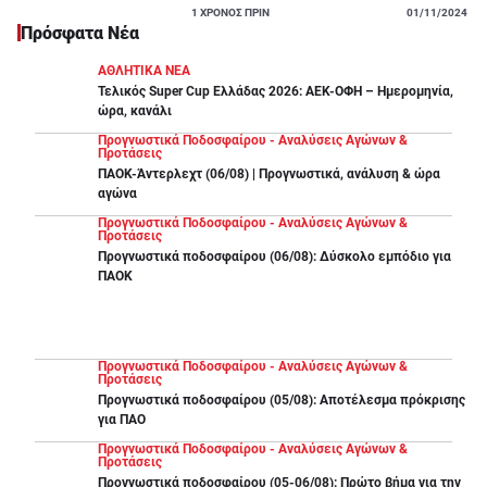
1
ΧΡΟΝΟΣ ΠΡΙΝ
01/11/2024
Πρόσφατα Νέα
ΑΘΛΗΤΙΚΑ ΝΕΑ
Τελικός Super Cup Ελλάδας 2026: ΑΕΚ-ΟΦΗ – Ημερομηνία,
ώρα, κανάλι
Προγνωστικά Ποδοσφαίρου - Αναλύσεις Αγώνων &
Προτάσεις
ΠΑΟΚ-Άντερλεχτ (06/08) | Προγνωστικά, ανάλυση & ώρα
αγώνα
Προγνωστικά Ποδοσφαίρου - Αναλύσεις Αγώνων &
Προτάσεις
Προγνωστικά ποδοσφαίρου (06/08): Δύσκολο εμπόδιο για
ΠΑΟΚ
Προγνωστικά Ποδοσφαίρου - Αναλύσεις Αγώνων &
Προτάσεις
Προγνωστικά ποδοσφαίρου (05/08): Αποτέλεσμα πρόκρισης
για ΠΑΟ
Προγνωστικά Ποδοσφαίρου - Αναλύσεις Αγώνων &
Προτάσεις
Προγνωστικά ποδοσφαίρου (05-06/08): Πρώτο βήμα για την