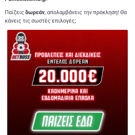
Παίζεις
δωρεάν
, απολαμβάνεις την πρόκληση! Θα
κάνεις τις σωστές επιλογές;