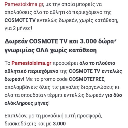
Pamestoixima.gr
, με την οποία μπορείς να
απολαύσεις όλο το αθλητικό περιεχόμενο της
COSMOTE TV
εντελώς δωρεάν, χωρίς κατάθεση,
για 2 μήνες!
Δωρεάν COSMOTE TV και 3.000 δώρα*
γνωριμίας ΟΛΑ χωρίς κατάθεση
Το
Pamestoixima
.
gr
προσφέρει
όλο το πλούσιο
αθλητικό περιεχόμενο
της
COSMOTE
TV
εντελώς
δωρεάν
! Με το
promo code
COSMOTEFREE
,
απολαμβάνεις όλες τις μεγάλες διοργανώσεις κι
όλα τα σπουδαία ντέρμπι εντελώς δωρεάν
για δύο
ολόκληρους μήνες
!
Επιπλέον, με τη μοναδική αυτή προσφορά,
διασκεδάζεις και με
3.000