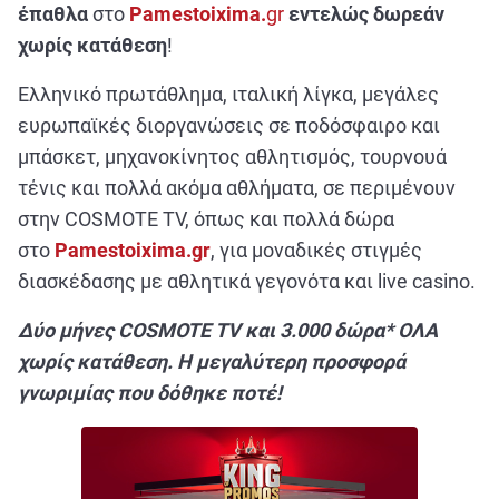
έπαθλα
στο
Pamestoixima
.
gr
εντελώς δωρεάν
χωρίς κατάθεση
!
Ελληνικό πρωτάθλημα, ιταλική λίγκα, μεγάλες
ευρωπαϊκές διοργανώσεις σε ποδόσφαιρο και
μπάσκετ, μηχανοκίνητος αθλητισμός, τουρνουά
τένις και πολλά ακόμα αθλήματα, σε περιμένουν
στην
COSMOTE
TV, όπως και πολλά δώρα
στο
Pamestoixima
.
gr
, για μοναδικές στιγμές
διασκέδασης με αθλητικά γεγονότα και
live casino
.
Δύο μήνες
COSMOTE
TV
και 3.000 δώρα* ΟΛΑ
χωρίς κατάθεση. Η μεγαλύτερη προσφορά
γνωριμίας που δόθηκε ποτέ!