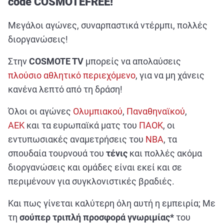
code COSMOTEFREE!
ΑΘΛΗΤΙΚΑ
ΣΥΝΕΝΤΕΥΞΕΙΣ
Μεγάλοι αγώνες, συναρπαστικά ντέρμπι, πολλές
διοργανώσεις!
ΑΘΛΗΤΙΚΕΣ ΜΕΤΑΔΟΣΕΙΣ
Στην
COSMOTE TV
μπορείς να απολαύσεις
Εξυπηρέτηση Πελατών
πλούσιο αθλητικό περιεχόμενο
, για να μη χάνεις
κανένα λεπτό από τη δράση!
Όλοι οι αγώνες
Ολυμπιακού
,
Παναθηναϊκού
,
ΑΕΚ
και τα ευρωπαϊκά ματς του
ΠΑΟΚ
, οι
εντυπωσιακές αναμετρήσεις του
NBA
, τα
σπουδαία τουρνουά του
τένις
και πολλές ακόμα
διοργανώσεις και ομάδες είναι εκεί και σε
περιμένουν για συγκλονιστικές βραδιές.
Και πως γίνεται καλύτερη όλη αυτή η εμπειρία; Με
τη
σούπερ τριπλή προσφορά γνωριμίας*
του