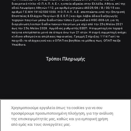
διακριτικό τίτλο «Ο.Π.Α.Π. Α.Ε.», η οποία εδρεύει στην Ελλάδα, Αθήνα, επί της
οδού Λεωφόρος Αθηνών 112, με αριθμό μητρώου 46329/06 / B / 00/15 και
αριθμό Γ.Ε.ΜΗ
191625301000
. Η Ο.Π.Α.Π. Α.Ε. εποπτεύεται από την Επιτροπή
Εποπτείας & Ελέγχου Παιγνίων (Ε.Ε.Ε.Π.) και έχει λάβει άδεια διεξαγωγής
τυχερών παιγνίων μέσω διαδικτύου τύπου 2 με κωδικό HGC-008-LH, για τη
διοργάνωση λοιπών διαδικτυακών παιγνίων, με ισχύ από την 25η Μαΐου 2021
έως την 25η Μαΐου 2028. Αρμόδιος ρυθμιστής ΕΕΕΠ. Η συμμετοχή σε τυχερά
παίγνια επιτρέπεται μονό σε άτομα άνω των 21 ετών. Η συχνή συμμετοχή ενέχει
κίνδυνο εθισμού και απώλειας περιουσίας. Γραμμή Στήριξης: 1114 Γιατί το
παιχνίδι το ελέγχεις εσύ και ο ΟΠΑΠ σε βοηθάει να μάθεις πως. ΟΠΑΠ παίξε
Υπεύθυνα.
Τρόποι Πληρωμής
Χρησιμοποιούμε εργαλεία όπως τα cookies για να σου
προσφέρουμε προσωποποιημένη πλοήγηση, για την ανάλυση
της επισκεψιμότητάς μας, καθώς και για εμπορική χρήση
από εμάς και τους συνεργάτες μας.