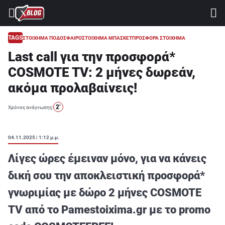
⚽ ΜΟΥΝΤΙΑΛ 2026
ΣΤΟΙΧΗΜΑ
TAGS
ΣΤΟΙΧΗΜΑ ΠΟΔΟΣΦΑΙΡΟ
ΣΤΟΙΧΗΜΑ ΜΠΑΣΚΕΤ
ΠΡΟΣΦΟΡΑ ΣΤΟΙΧΗΜΑ
Last call για την προσφορά*
CASINO
COSMOTE TV: 2 μήνες δωρεάν,
ΠΡΟΓΝΩΣΤΙΚΑ ΤIPSTERS
ακόμα προλαβαίνεις!
ΠΡΟΓΝΩΣΤΙΚΑ ΚΑΤΗΓΟΡΙΕΣ
2’
Χρόνος ανάγνωσης:
ΠΡΟΣΦΟΡΕΣ
ΔΙΑΓΩΝΙΣΜΟΙ
04.11.2025 | 1:12 μ.μ.
TSILI LEAGUE
Λίγες ώρες έμειναν μόνο, για να κάνεις
RETRO
δική σου την αποκλειστική προσφορά*
γνωριμίας με δώρο 2 μήνες COSMOTE
BLOGS
TV από το Pamestoixima.gr με το promo
QUIZ