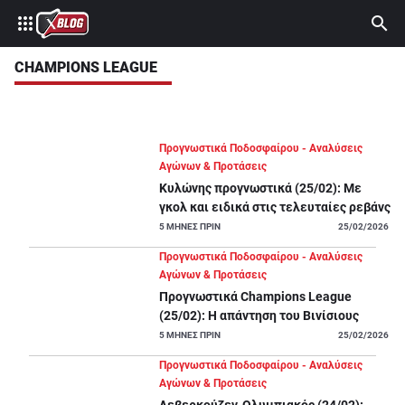
⚽ ΜΟΥΝΤΙΑΛ 2026
ΣΤΟΙΧΗΜΑ
CHAMPIONS LEAGUE
CASINO
ΠΡΟΓΝΩΣΤΙΚΑ ΤIPSTERS
Προγνωστικά Ποδοσφαίρου - Αναλύσεις
Αγώνων & Προτάσεις
ΠΡΟΓΝΩΣΤΙΚΑ ΚΑΤΗΓΟΡΙΕΣ
Κυλώνης προγνωστικά (25/02): Με
γκολ και ειδικά στις τελευταίες ρεβάνς
ΠΡΟΣΦΟΡΕΣ
5
ΜΗΝΕΣ ΠΡΙΝ
25/02/2026
ΔΙΑΓΩΝΙΣΜΟΙ
Προγνωστικά Ποδοσφαίρου - Αναλύσεις
Αγώνων & Προτάσεις
TSILI LEAGUE
Προγνωστικά Champions League
RETRO
(25/02): Η απάντηση του Βινίσιους
5
ΜΗΝΕΣ ΠΡΙΝ
25/02/2026
BLOGS
Προγνωστικά Ποδοσφαίρου - Αναλύσεις
QUIZ
Αγώνων & Προτάσεις