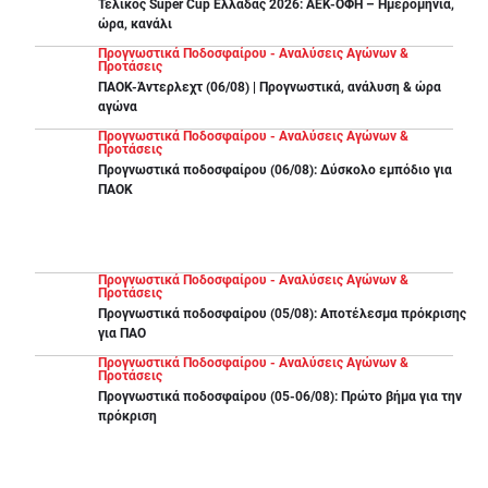
Τελικός Super Cup Ελλάδας 2026: ΑΕΚ-ΟΦΗ – Ημερομηνία,
ώρα, κανάλι
Προγνωστικά Ποδοσφαίρου - Αναλύσεις Αγώνων &
Προτάσεις
ΠΑΟΚ-Άντερλεχτ (06/08) | Προγνωστικά, ανάλυση & ώρα
αγώνα
Προγνωστικά Ποδοσφαίρου - Αναλύσεις Αγώνων &
Προτάσεις
Προγνωστικά ποδοσφαίρου (06/08): Δύσκολο εμπόδιο για
ΠΑΟΚ
Προγνωστικά Ποδοσφαίρου - Αναλύσεις Αγώνων &
Προτάσεις
Προγνωστικά ποδοσφαίρου (05/08): Αποτέλεσμα πρόκρισης
για ΠΑΟ
Προγνωστικά Ποδοσφαίρου - Αναλύσεις Αγώνων &
Προτάσεις
Προγνωστικά ποδοσφαίρου (05-06/08): Πρώτο βήμα για την
πρόκριση