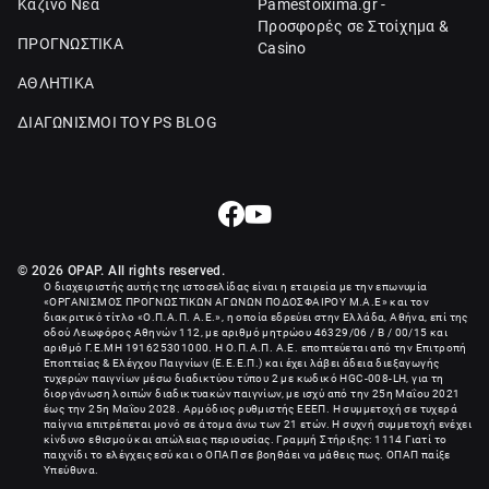
Καζίνο Νέα
Pamestoixima.gr -
Προσφορές σε Στοίχημα &
ΠΡΟΓΝΩΣΤΙΚΑ
Casino
ΑΘΛΗΤΙΚΑ
ΔΙΑΓΩΝΙΣΜΟΙ ΤΟΥ PS BLOG
© 2026 OPAP. All rights reserved.
Ο διαχειριστής αυτής της ιστοσελίδας είναι η εταιρεία με την επωνυμία
«
ΟΡΓΑΝΙΣΜΟΣ ΠΡΟΓΝΩΣΤΙΚΩΝ ΑΓΩΝΩΝ ΠΟΔΟΣΦΑΙΡΟΥ Μ.Α.Ε
» και τον
διακριτικό τίτλο «Ο.Π.Α.Π. Α.Ε.», η οποία εδρεύει στην Ελλάδα, Αθήνα, επί της
οδού Λεωφόρος Αθηνών 112, με αριθμό μητρώου 46329/06 / B / 00/15 και
αριθμό Γ.Ε.ΜΗ
191625301000
. Η Ο.Π.Α.Π. Α.Ε. εποπτεύεται από την Επιτροπή
Εποπτείας & Ελέγχου Παιγνίων (Ε.Ε.Ε.Π.) και έχει λάβει άδεια διεξαγωγής
τυχερών παιγνίων μέσω διαδικτύου τύπου 2 με κωδικό HGC-008-LH, για τη
διοργάνωση λοιπών διαδικτυακών παιγνίων, με ισχύ από την 25η Μαΐου 2021
έως την 25η Μαΐου 2028. Αρμόδιος ρυθμιστής ΕΕΕΠ. Η συμμετοχή σε τυχερά
παίγνια επιτρέπεται μονό σε άτομα άνω των 21 ετών. Η συχνή συμμετοχή ενέχει
κίνδυνο εθισμού και απώλειας περιουσίας. Γραμμή Στήριξης: 1114 Γιατί το
παιχνίδι το ελέγχεις εσύ και ο ΟΠΑΠ σε βοηθάει να μάθεις πως. ΟΠΑΠ παίξε
Υπεύθυνα.