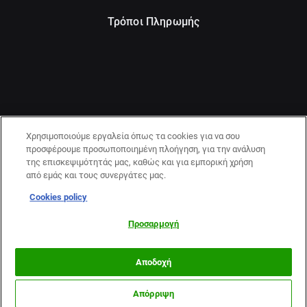
Τρόποι Πληρωμής
Χρησιμοποιούμε εργαλεία όπως τα cookies για να σου
προσφέρουμε προσωποποιημένη πλοήγηση, για την ανάλυση
της επισκεψιμότητάς μας, καθώς και για εμπορική χρήση
από εμάς και τους συνεργάτες μας.
Cookies policy
21+ | ΚΙΝΔΥΝΟΣ ΕΘΙΣΜΟΥ & ΑΠΩΛΕΙΑΣ ΠΕΡΙΟΥΣΙΑΣ | ΠΑΙΞΕ
ΥΠΕΥΘΥΝΑ & ΜΕ ΑΣΦΑΛΕΙΑ | ΕΟΠΑΕ – ΓΡΑΜΜΗ
Προσαρμογή
ΣΥΜΒΟΥΛΕΥΤΙΚΗΣ:1114
Αποδοχή
Απόρριψη
Περισσότερα