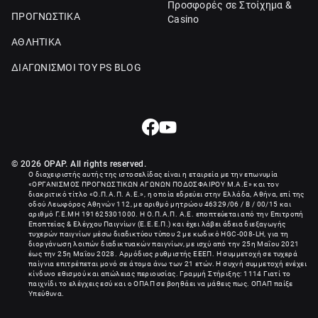
Προσφορές σε Στοίχημα &
ΠΡΟΓΝΩΣΤΙΚΑ
Casino
ΑΘΛΗΤΙΚΑ
ΔΙΑΓΩΝΙΣΜΟΙ ΤΟΥ PS BLOG
© 2026 OPAP. All rights reserved.
Ο διαχειριστής αυτής της ιστοσελίδας είναι η εταιρεία με την επωνυμία
«
ΟΡΓΑΝΙΣΜΟΣ ΠΡΟΓΝΩΣΤΙΚΩΝ ΑΓΩΝΩΝ ΠΟΔΟΣΦΑΙΡΟΥ Μ.Α.Ε
» και τον
διακριτικό τίτλο «Ο.Π.Α.Π. Α.Ε.», η οποία εδρεύει στην Ελλάδα, Αθήνα, επί της
οδού Λεωφόρος Αθηνών 112, με αριθμό μητρώου 46329/06 / B / 00/15 και
αριθμό Γ.Ε.ΜΗ
191625301000
. Η Ο.Π.Α.Π. Α.Ε. εποπτεύεται από την Επιτροπή
Εποπτείας & Ελέγχου Παιγνίων (Ε.Ε.Ε.Π.) και έχει λάβει άδεια διεξαγωγής
τυχερών παιγνίων μέσω διαδικτύου τύπου 2 με κωδικό HGC-008-LH, για τη
διοργάνωση λοιπών διαδικτυακών παιγνίων, με ισχύ από την 25η Μαΐου 2021
έως την 25η Μαΐου 2028. Αρμόδιος ρυθμιστής ΕΕΕΠ. Η συμμετοχή σε τυχερά
παίγνια επιτρέπεται μονό σε άτομα άνω των 21 ετών. Η συχνή συμμετοχή ενέχει
κίνδυνο εθισμού και απώλειας περιουσίας. Γραμμή Στήριξης: 1114 Γιατί το
παιχνίδι το ελέγχεις εσύ και ο ΟΠΑΠ σε βοηθάει να μάθεις πως. ΟΠΑΠ παίξε
Υπεύθυνα.