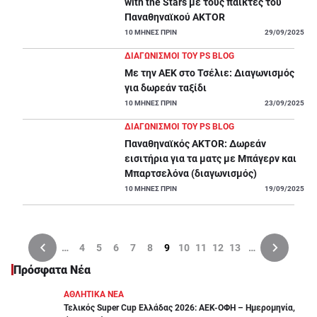
with the Stars με τους παίκτες του
ΑΘΛΗΤΙΚΑ
Παναθηναϊκού AKTOR
ΣΥΝΕΝΤΕΥΞΕΙΣ
10
ΜΗΝΕΣ ΠΡΙΝ
29/09/2025
ΑΘΛΗΤΙΚΕΣ ΜΕΤΑΔΟΣΕΙΣ
ΔΙΑΓΩΝΙΣΜΟΙ ΤΟΥ PS BLOG
Με την ΑΕΚ στο Τσέλιε: Διαγωνισμός
για δωρεάν ταξίδι
Εξυπηρέτηση Πελατών
10
ΜΗΝΕΣ ΠΡΙΝ
23/09/2025
ΔΙΑΓΩΝΙΣΜΟΙ ΤΟΥ PS BLOG
Παναθηναϊκός AKTOR: Δωρεάν
εισιτήρια για τα ματς με Μπάγερν και
Μπαρτσελόνα (διαγωνισμός)
10
ΜΗΝΕΣ ΠΡΙΝ
19/09/2025
…
4
5
6
7
8
9
10
11
12
13
…
Πρόσφατα Νέα
ΑΘΛΗΤΙΚΑ ΝΕΑ
Τελικός Super Cup Ελλάδας 2026: ΑΕΚ-ΟΦΗ – Ημερομηνία,