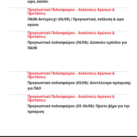
ώρα, κανάλι
Προγνωστικά Ποδοσφαίρου - Αναλύσεις Αγώνων &
Προτάσεις
ΠΑΟΚ-Άντερλεχτ (06/08) | Προγνωστικά, ανάλυση & ώρα
αγώνα
Προγνωστικά Ποδοσφαίρου - Αναλύσεις Αγώνων &
Προτάσεις
Προγνωστικά ποδοσφαίρου (06/08): Δύσκολο εμπόδιο για
ΠΑΟΚ
Προγνωστικά Ποδοσφαίρου - Αναλύσεις Αγώνων &
Προτάσεις
Προγνωστικά ποδοσφαίρου (05/08): Αποτέλεσμα πρόκρισης
για ΠΑΟ
Προγνωστικά Ποδοσφαίρου - Αναλύσεις Αγώνων &
Προτάσεις
Προγνωστικά ποδοσφαίρου (05-06/08): Πρώτο βήμα για την
πρόκριση