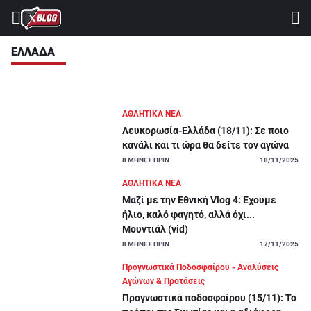
⚽ ΜΟΥΝΤΙΑΛ 2026
ΣΤΟΙΧΗΜΑ
ΕΛΛΑΔΑ
CASINO
ΠΡΟΓΝΩΣΤΙΚΑ ΤIPSTERS
ΑΘΛΗΤΙΚΑ ΝΕΑ
Λευκορωσία-Ελλάδα (18/11): Σε ποιο
ΠΡΟΓΝΩΣΤΙΚΑ ΚΑΤΗΓΟΡΙΕΣ
κανάλι και τι ώρα θα δείτε τον αγώνα
ΠΡΟΣΦΟΡΕΣ
8
ΜΗΝΕΣ ΠΡΙΝ
18/11/2025
ΑΘΛΗΤΙΚΑ ΝΕΑ
ΔΙΑΓΩΝΙΣΜΟΙ
Μαζί με την Εθνική Vlog 4: Έχουμε
TSILI LEAGUE
ήλιο, καλό φαγητό, αλλά όχι...
Μουντιάλ (vid)
RETRO
8
ΜΗΝΕΣ ΠΡΙΝ
17/11/2025
BLOGS
Προγνωστικά Ποδοσφαίρου - Αναλύσεις
Αγώνων & Προτάσεις
QUIZ
Προγνωστικά ποδοσφαίρου (15/11): Το