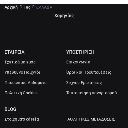
Αρχική
Tag
ΕΛΛΑΔΑ
Χορηγίες
ΕΤΑΙΡΕΙΑ
ΥΠΟΣΤΗΡΙΞΗ
Σχετικά με εμάς
Επικοινωνία
Υπεύθυνο Παιχνίδι
Όροι και Προϋποθέσεις
Προσωπικά Δεδομένα
Συχνές Ερωτήσεις
Πολιτική Cookies
Ταυτοποίηση Λογαριασμού
BLOG
Στοιχηματικά Νέα
ΑΘΛΗΤΙΚΕΣ ΜΕΤΑΔΟΣΕΙΣ