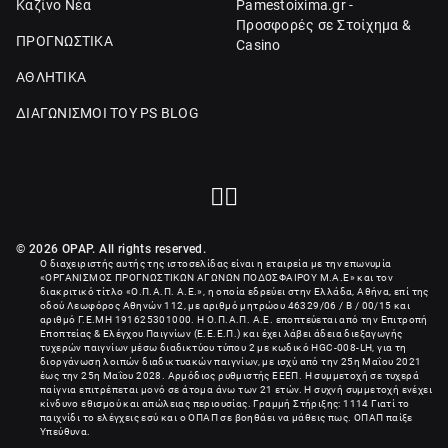
Καζίνο Νέα
Pamestoixima.gr -
Προσφορές σε Στοίχημα &
ΠΡΟΓΝΩΣΤΙΚΑ
Casino
ΑΘΛΗΤΙΚΑ
ΔΙΑΓΩΝΙΣΜΟΙ ΤΟΥ PS BLOG
© 2026 OPAP. All rights reserved.
Ο διαχειριστής αυτής της ιστοσελίδας είναι η εταιρεία με την επωνυμία
«
ΟΡΓΑΝΙΣΜΟΣ ΠΡΟΓΝΩΣΤΙΚΩΝ ΑΓΩΝΩΝ ΠΟΔΟΣΦΑΙΡΟΥ Μ.Α.Ε
» και τον
διακριτικό τίτλο «Ο.Π.Α.Π. Α.Ε.», η οποία εδρεύει στην Ελλάδα, Αθήνα, επί της
οδού Λεωφόρος Αθηνών 112, με αριθμό μητρώου 46329/06 / B / 00/15 και
αριθμό Γ.Ε.ΜΗ
191625301000
. Η Ο.Π.Α.Π. Α.Ε. εποπτεύεται από την Επιτροπή
Εποπτείας & Ελέγχου Παιγνίων (Ε.Ε.Ε.Π.) και έχει λάβει άδεια διεξαγωγής
τυχερών παιγνίων μέσω διαδικτύου τύπου 2 με κωδικό HGC-008-LH, για τη
διοργάνωση λοιπών διαδικτυακών παιγνίων, με ισχύ από την 25η Μαΐου 2021
έως την 25η Μαΐου 2028. Αρμόδιος ρυθμιστής ΕΕΕΠ. Η συμμετοχή σε τυχερά
παίγνια επιτρέπεται μονό σε άτομα άνω των 21 ετών. Η συχνή συμμετοχή ενέχει
κίνδυνο εθισμού και απώλειας περιουσίας. Γραμμή Στήριξης: 1114 Γιατί το
παιχνίδι το ελέγχεις εσύ και ο ΟΠΑΠ σε βοηθάει να μάθεις πως. ΟΠΑΠ παίξε
Υπεύθυνα.