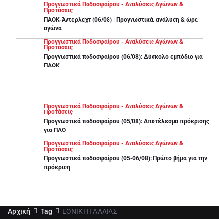
Προγνωστικά Ποδοσφαίρου - Αναλύσεις Αγώνων &
Προτάσεις
ΠΑΟΚ-Άντερλεχτ (06/08) | Προγνωστικά, ανάλυση & ώρα
αγώνα
Προγνωστικά Ποδοσφαίρου - Αναλύσεις Αγώνων &
Προτάσεις
Προγνωστικά ποδοσφαίρου (06/08): Δύσκολο εμπόδιο για
ΠΑΟΚ
Προγνωστικά Ποδοσφαίρου - Αναλύσεις Αγώνων &
Προτάσεις
Προγνωστικά ποδοσφαίρου (05/08): Αποτέλεσμα πρόκρισης
για ΠΑΟ
Προγνωστικά Ποδοσφαίρου - Αναλύσεις Αγώνων &
Προτάσεις
Προγνωστικά ποδοσφαίρου (05-06/08): Πρώτο βήμα για την
πρόκριση
Αρχική
Tag
ΕΘΝΙΚΗ ΓΑΛΛΙΑΣ