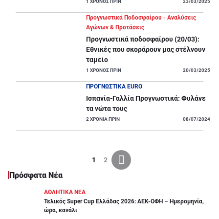
ΑΘΛΗΤΙΚΑ
1
ΧΡΟΝΟΣ ΠΡΙΝ
23/03/2025
Προγνωστικά Ποδοσφαίρου - Αναλύσεις
ΣΥΝΕΝΤΕΥΞΕΙΣ
Αγώνων & Προτάσεις
ΑΘΛΗΤΙΚΕΣ ΜΕΤΑΔΟΣΕΙΣ
Προγνωστικά ποδοσφαίρου (20/03):
Εθνικές που σκοράρουν μας στέλνουν
ταμείο
Εξυπηρέτηση Πελατών
1
ΧΡΟΝΟΣ ΠΡΙΝ
20/03/2025
ΠΡΟΓΝΩΣΤΙΚΑ EURO
Ισπανία-Γαλλία Προγνωστικά: Φυλάνε
τα νώτα τους
2
ΧΡΟΝΙΑ ΠΡΙΝ
08/07/2024
1
2
Πρόσφατα Νέα
ΑΘΛΗΤΙΚΑ ΝΕΑ
Τελικός Super Cup Ελλάδας 2026: ΑΕΚ-ΟΦΗ – Ημερομηνία,
ώρα, κανάλι