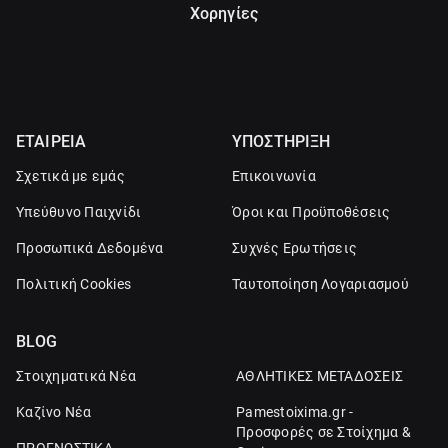
Χορηγίες
ΕΤΑΙΡΕΙΑ
ΥΠΟΣΤΗΡΙΞΗ
Σχετικά με εμάς
Επικοινωνία
Υπεύθυνο Παιχνίδι
Όροι και Προϋποθέσεις
Προσωπικά Δεδομένα
Συχνές Ερωτήσεις
Πολιτική Cookies
Ταυτοποίηση Λογαριασμού
BLOG
Στοιχηματικά Νέα
ΑΘΛΗΤΙΚΕΣ ΜΕΤΑΔΟΣΕΙΣ
Καζίνο Νέα
Pamestoixima.gr -
Προσφορές σε Στοίχημα &