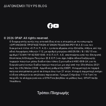
ΔΙΑΓΩΝΙΣΜΟΙ ΤΟΥ PS BLOG
© 2026 OPAP. All rights reserved.
Ο διαχειριστής αυτής της ιστοσελίδας είναι η εταιρεία με την επωνυμία
«
ΟΡΓΑΝΙΣΜΟΣ ΠΡΟΓΝΩΣΤΙΚΩΝ ΑΓΩΝΩΝ ΠΟΔΟΣΦΑΙΡΟΥ Μ.Α.Ε
» και τον
διακριτικό τίτλο «Ο.Π.Α.Π. Α.Ε.», η οποία εδρεύει στην Ελλάδα, Αθήνα, επί της
οδού Λεωφόρος Αθηνών 112, με αριθμό μητρώου 46329/06 / B / 00/15 και
αριθμό Γ.Ε.ΜΗ
191625301000
. Η Ο.Π.Α.Π. Α.Ε. εποπτεύεται από την Επιτροπή
Εποπτείας & Ελέγχου Παιγνίων (Ε.Ε.Ε.Π.) και έχει λάβει άδεια διεξαγωγής
τυχερών παιγνίων μέσω διαδικτύου τύπου 2 με κωδικό HGC-008-LH, για τη
διοργάνωση λοιπών διαδικτυακών παιγνίων, με ισχύ από την 25η Μαΐου 2021
έως την 25η Μαΐου 2028. Αρμόδιος ρυθμιστής ΕΕΕΠ. Η συμμετοχή σε τυχερά
παίγνια επιτρέπεται μονό σε άτομα άνω των 21 ετών. Η συχνή συμμετοχή ενέχει
κίνδυνο εθισμού και απώλειας περιουσίας. Γραμμή Στήριξης: 1114 Γιατί το
παιχνίδι το ελέγχεις εσύ και ο ΟΠΑΠ σε βοηθάει να μάθεις πως. ΟΠΑΠ παίξε
Υπεύθυνα.
Τρόποι Πληρωμής