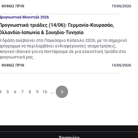
διάκριση.
1
ΜΗΝΑΣ ΠΡΙΝ
19/06/2026
Προγνωστικά Μουντιάλ 2026
Προγνωστικά τριάδες (14/06): Γερμανία-Κουρασάο,
Ολλανδία-Ιαπωνία & Σουηδία-Τυνησία
Η δράση ανεβαίνει στο Παγκόσμιο Κύπελλο 2026, με το σημερινό 
πρόγραμμα να περιλαμβάνει ενδιαφέρουσες αναμετρήσεις, 
σκηνικό ιδανικό για να ποντάρουμε σε μια ελκυστική τριάδα στα 
προγνωστικά μας.
1
ΜΗΝΑΣ ΠΡΙΝ
14/06/2026
4
5
6
7
8
9
10
…
Χορηγίες