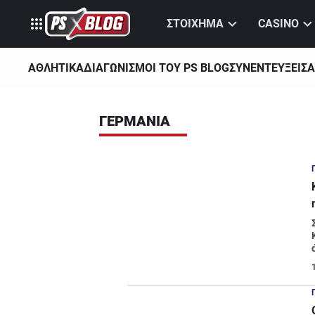
ΣΤΟΙΧΗΜΑ
CASINO
ΑΘΛΗΤΙΚΑ
ΔΙΑΓΩΝΙΣΜΟΙ ΤΟΥ PS BLOG
ΣΥΝΕΝΤΕΥΞΕΙΣ
Α
ΓΕΡΜΑΝΙΑ