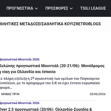
ΠΡΟΓΝΩΣΤΙΚΑ
ΠΡΟΣΦΟΡΕΣ
TSILI LEAGUE
ΘΛΗΤΙΚΕΣ ΜΕΤΑΔΟΣΕΙΣ
ΑΘΛΗΤΙΚΑ ΚΟΥΊΖ
RETRO
BLOGS
Προγνωστικά Μουντιάλ 2026
Κυλώνης προγνωστικά Μουντιάλ (20-21/06): Μονόδρομος
η νίκη για Ολλανδία και Ισπανία
η
Σε πλήρη εξέλιξη η 2
 αγωνιστική των ομίλων του Παγκοσμίου 
Κυπέλλου, με το πρόγραμμα του Σ/Κ να έχει έντονο ευρωπαϊκό 
άρωμα…
1
ΜΗΝΑΣ ΠΡΙΝ
20/06/2026
Προγνωστικά Μουντιάλ 2026
Over 2,5 προγνωστικά (20/06): Ολλανδία-Σουηδία &