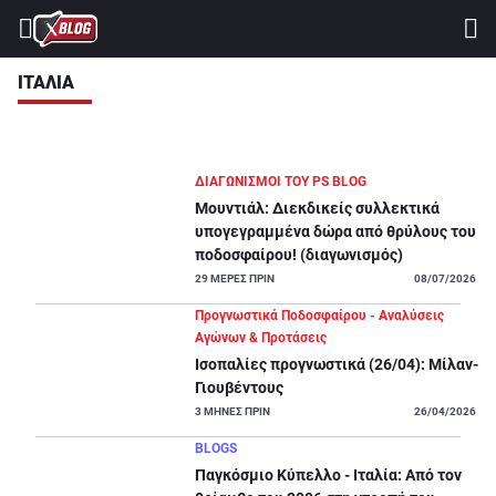
⚽ ΜΟΥΝΤΙΑΛ 2026
ΣΤΟΙΧΗΜΑ
ΙΤΑΛΙΑ
CASINO
ΠΡΟΓΝΩΣΤΙΚΑ ΤIPSTERS
ΔΙΑΓΩΝΙΣΜΟΙ ΤΟΥ PS BLOG
Μουντιάλ: Διεκδικείς συλλεκτικά
ΠΡΟΓΝΩΣΤΙΚΑ ΚΑΤΗΓΟΡΙΕΣ
υπογεγραμμένα δώρα από θρύλους του
ποδοσφαίρου! (διαγωνισμός)
ΠΡΟΣΦΟΡΕΣ
29
ΜΕΡΕΣ ΠΡΙΝ
08/07/2026
ΔΙΑΓΩΝΙΣΜΟΙ
Προγνωστικά Ποδοσφαίρου - Αναλύσεις
Αγώνων & Προτάσεις
TSILI LEAGUE
Ισοπαλίες προγνωστικά (26/04): Μίλαν-
RETRO
Γιουβέντους
3
ΜΗΝΕΣ ΠΡΙΝ
26/04/2026
BLOGS
BLOGS
QUIZ
Παγκόσμιο Κύπελλο - Ιταλία: Από τον