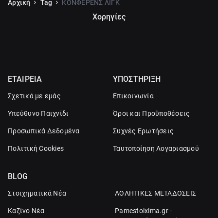
Αρχική
Tag
ΚΟΝΦΕΡΕΝΣ ΛΙΓΚ
Χορηγίες
ΕΤΑΙΡΕΙΑ
ΥΠΟΣΤΗΡΙΞΗ
Σχετικά με εμάς
Επικοινωνία
Υπεύθυνο Παιχνίδι
Όροι και Προϋποθέσεις
Προσωπικά Δεδομένα
Συχνές Ερωτήσεις
Πολιτική Cookies
Ταυτοποίηση Λογαριασμού
BLOG
Στοιχηματικά Νέα
ΑΘΛΗΤΙΚΕΣ ΜΕΤΑΔΟΣΕΙΣ
Καζίνο Νέα
Pamestoixima.gr -