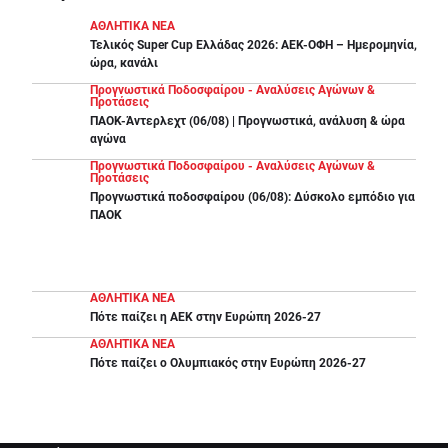
ΑΘΛΗΤΙΚΑ ΝΕΑ
Τελικός Super Cup Ελλάδας 2026: ΑΕΚ-ΟΦΗ – Ημερομηνία,
ώρα, κανάλι
Προγνωστικά Ποδοσφαίρου - Αναλύσεις Αγώνων &
Προτάσεις
ΠΑΟΚ-Άντερλεχτ (06/08) | Προγνωστικά, ανάλυση & ώρα
αγώνα
Προγνωστικά Ποδοσφαίρου - Αναλύσεις Αγώνων &
Προτάσεις
Προγνωστικά ποδοσφαίρου (06/08): Δύσκολο εμπόδιο για
ΠΑΟΚ
ΑΘΛΗΤΙΚΑ ΝΕΑ
Πότε παίζει η ΑΕΚ στην Ευρώπη 2026-27
ΑΘΛΗΤΙΚΑ ΝΕΑ
Πότε παίζει ο Ολυμπιακός στην Ευρώπη 2026-27