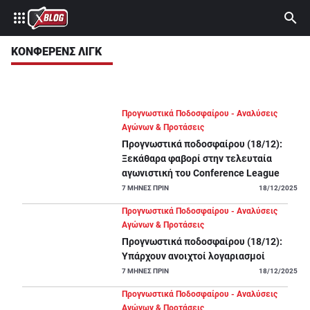
⚽ ΜΟΥΝΤΙΑΛ 2026
ΣΤΟΙΧΗΜΑ
ΚΟΝΦΕΡΕΝΣ ΛΙΓΚ
CASINO
ΠΡΟΓΝΩΣΤΙΚΑ ΤIPSTERS
Προγνωστικά Ποδοσφαίρου - Αναλύσεις
Αγώνων & Προτάσεις
ΠΡΟΓΝΩΣΤΙΚΑ ΚΑΤΗΓΟΡΙΕΣ
Προγνωστικά ποδοσφαίρου (18/12):
Ξεκάθαρα φαβορί στην τελευταία
ΠΡΟΣΦΟΡΕΣ
αγωνιστική του Conference League
ΔΙΑΓΩΝΙΣΜΟΙ
7
ΜΗΝΕΣ ΠΡΙΝ
18/12/2025
Προγνωστικά Ποδοσφαίρου - Αναλύσεις
TSILI LEAGUE
Αγώνων & Προτάσεις
RETRO
Προγνωστικά ποδοσφαίρου (18/12):
Υπάρχουν ανοιχτοί λογαριασμοί
BLOGS
7
ΜΗΝΕΣ ΠΡΙΝ
18/12/2025
QUIZ
Προγνωστικά Ποδοσφαίρου - Αναλύσεις
Αγώνων & Προτάσεις