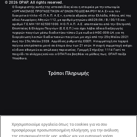
© 2026 OPAP. All rights reserved.
Ο διαχειριστής αυτής της ιστοσελίδας είναι η εταιρεία με την επωνυμία
«
ΟΡΓΑΝΙΣΜΟΣ ΠΡΟΓΝΩΣΤΙΚΩΝ ΑΓΩΝΩΝ ΠΟΔΟΣΦΑΙΡΟΥ Μ.Α.Ε
» και τον
διακριτικό τίτλο «Ο.Π.Α.Π. Α.Ε.», η οποία εδρεύει στην Ελλάδα, Αθήνα, επί της
οδού Λεωφόρος Αθηνών 112, με αριθμό μητρώου 46329/06 / B / 00/15 και
αριθμό Γ.Ε.ΜΗ
191625301000
. Η Ο.Π.Α.Π. Α.Ε. εποπτεύεται από την Επιτροπή
Εποπτείας & Ελέγχου Παιγνίων (Ε.Ε.Ε.Π.) και έχει λάβει άδεια διεξαγωγής
τυχερών παιγνίων μέσω διαδικτύου τύπου 2 με κωδικό HGC-008-LH, για τη
διοργάνωση λοιπών διαδικτυακών παιγνίων, με ισχύ από την 25η Μαΐου 2021
έως την 25η Μαΐου 2028. Αρμόδιος ρυθμιστής ΕΕΕΠ. Η συμμετοχή σε τυχερά
παίγνια επιτρέπεται μονό σε άτομα άνω των 21 ετών. Η συχνή συμμετοχή ενέχει
κίνδυνο εθισμού και απώλειας περιουσίας. Γραμμή Στήριξης: 1114 Γιατί το
παιχνίδι το ελέγχεις εσύ και ο ΟΠΑΠ σε βοηθάει να μάθεις πως. ΟΠΑΠ παίξε
Υπεύθυνα.
Τρόποι Πληρωμής
Χρησιμοποιούμε εργαλεία όπως τα cookies για να σου
προσφέρουμε προσωποποιημένη πλοήγηση, για την ανάλυση
της επισκεψιμότητάς μας, καθώς και για εμπορική χρήση