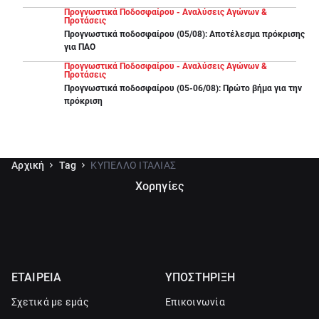
Προγνωστικά Ποδοσφαίρου - Αναλύσεις Αγώνων &
Προτάσεις
Προγνωστικά ποδοσφαίρου (05/08): Αποτέλεσμα πρόκρισης
για ΠΑΟ
Προγνωστικά Ποδοσφαίρου - Αναλύσεις Αγώνων &
Προτάσεις
Προγνωστικά ποδοσφαίρου (05-06/08): Πρώτο βήμα για την
πρόκριση
Αρχική
Tag
ΚΥΠΕΛΛΟ ΙΤΑΛΙΑΣ
Χορηγίες
ΕΤΑΙΡΕΙΑ
ΥΠΟΣΤΗΡΙΞΗ
Σχετικά με εμάς
Επικοινωνία