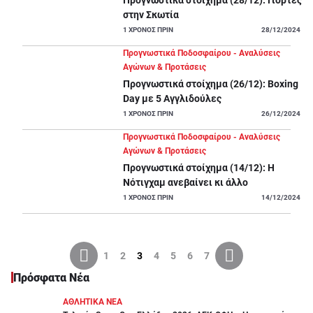
Προγνωστικά στοίχημα (28/12): Γιορτές
ΑΘΛΗΤΙΚΑ
στην Σκωτία
ΣΥΝΕΝΤΕΥΞΕΙΣ
1
ΧΡΟΝΟΣ ΠΡΙΝ
28/12/2024
ΑΘΛΗΤΙΚΕΣ ΜΕΤΑΔΟΣΕΙΣ
Προγνωστικά Ποδοσφαίρου - Αναλύσεις
Αγώνων & Προτάσεις
Προγνωστικά στοίχημα (26/12): Boxing
Εξυπηρέτηση Πελατών
Day με 5 Αγγλιδούλες
1
ΧΡΟΝΟΣ ΠΡΙΝ
26/12/2024
Προγνωστικά Ποδοσφαίρου - Αναλύσεις
Αγώνων & Προτάσεις
Προγνωστικά στοίχημα (14/12): Η
Νότιγχαμ ανεβαίνει κι άλλο
1
ΧΡΟΝΟΣ ΠΡΙΝ
14/12/2024
1
2
3
4
5
6
7
Πρόσφατα Νέα
ΑΘΛΗΤΙΚΑ ΝΕΑ