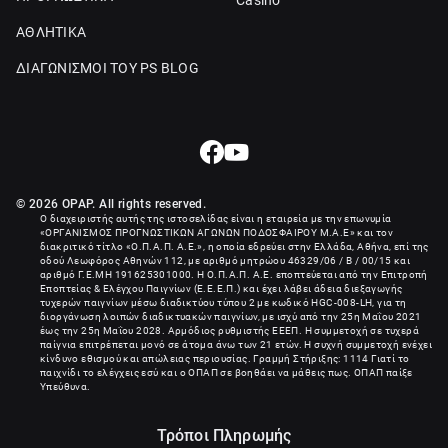
Casino
ΑΘΛΗΤΙΚΑ
ΔΙΑΓΩΝΙΣΜΟΙ ΤΟΥ PS BLOG
© 2026 OPAP. All rights reserved.
Ο διαχειριστής αυτής της ιστοσελίδας είναι η εταιρεία με την επωνυμία
«
ΟΡΓΑΝΙΣΜΟΣ ΠΡΟΓΝΩΣΤΙΚΩΝ ΑΓΩΝΩΝ ΠΟΔΟΣΦΑΙΡΟΥ Μ.Α.Ε
» και τον
διακριτικό τίτλο «Ο.Π.Α.Π. Α.Ε.», η οποία εδρεύει στην Ελλάδα, Αθήνα, επί της
οδού Λεωφόρος Αθηνών 112, με αριθμό μητρώου 46329/06 / B / 00/15 και
αριθμό Γ.Ε.ΜΗ
191625301000
. Η Ο.Π.Α.Π. Α.Ε. εποπτεύεται από την Επιτροπή
Εποπτείας & Ελέγχου Παιγνίων (Ε.Ε.Ε.Π.) και έχει λάβει άδεια διεξαγωγής
τυχερών παιγνίων μέσω διαδικτύου τύπου 2 με κωδικό HGC-008-LH, για τη
διοργάνωση λοιπών διαδικτυακών παιγνίων, με ισχύ από την 25η Μαΐου 2021
έως την 25η Μαΐου 2028. Αρμόδιος ρυθμιστής ΕΕΕΠ. Η συμμετοχή σε τυχερά
παίγνια επιτρέπεται μονό σε άτομα άνω των 21 ετών. Η συχνή συμμετοχή ενέχει
κίνδυνο εθισμού και απώλειας περιουσίας. Γραμμή Στήριξης: 1114 Γιατί το
παιχνίδι το ελέγχεις εσύ και ο ΟΠΑΠ σε βοηθάει να μάθεις πως. ΟΠΑΠ παίξε
Υπεύθυνα.
Τρόποι Πληρωμής