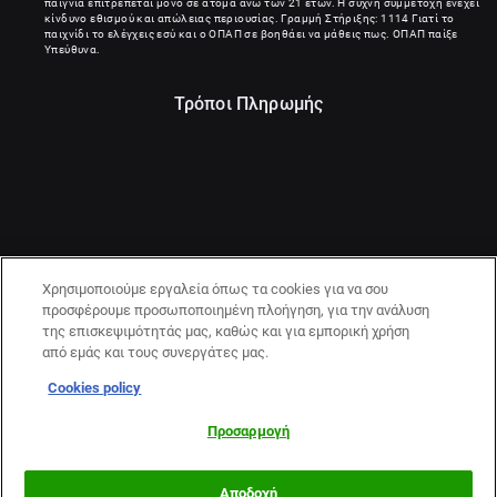
παίγνια επιτρέπεται μονό σε άτομα άνω των 21 ετών. Η συχνή συμμετοχή ενέχει
κίνδυνο εθισμού και απώλειας περιουσίας. Γραμμή Στήριξης: 1114 Γιατί το
παιχνίδι το ελέγχεις εσύ και ο ΟΠΑΠ σε βοηθάει να μάθεις πως. ΟΠΑΠ παίξε
Υπεύθυνα.
Τρόποι Πληρωμής
Χρησιμοποιούμε εργαλεία όπως τα cookies για να σου
προσφέρουμε προσωποποιημένη πλοήγηση, για την ανάλυση
της επισκεψιμότητάς μας, καθώς και για εμπορική χρήση
από εμάς και τους συνεργάτες μας.
Cookies policy
21+ | ΚΙΝΔΥΝΟΣ ΕΘΙΣΜΟΥ & ΑΠΩΛΕΙΑΣ ΠΕΡΙΟΥΣΙΑΣ | ΠΑΙΞΕ
ΥΠΕΥΘΥΝΑ & ΜΕ ΑΣΦΑΛΕΙΑ | ΕΟΠΑΕ – ΓΡΑΜΜΗ
Προσαρμογή
ΣΥΜΒΟΥΛΕΥΤΙΚΗΣ:1114
Αποδοχή