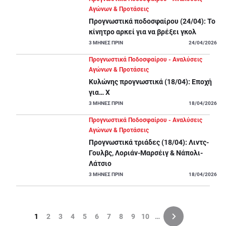
ΑΘΛΗΤΙΚΑ
Αγώνων & Προτάσεις
ΣΥΝΕΝΤΕΥΞΕΙΣ
Προγνωστικά ποδοσφαίρου (24/04): Το
κίνητρο αρκεί για να βρέξει γκολ
ΑΘΛΗΤΙΚΕΣ ΜΕΤΑΔΟΣΕΙΣ
3
ΜΗΝΕΣ ΠΡΙΝ
24/04/2026
Προγνωστικά Ποδοσφαίρου - Αναλύσεις
Εξυπηρέτηση Πελατών
Αγώνων & Προτάσεις
Κυλώνης προγνωστικά (18/04): Εποχή
για… Χ
3
ΜΗΝΕΣ ΠΡΙΝ
18/04/2026
Προγνωστικά Ποδοσφαίρου - Αναλύσεις
Αγώνων & Προτάσεις
Προγνωστικά τριάδες (18/04): Λιντς-
Γουλβς, Λοριάν-Μαρσέιγ & Νάπολι-
Λάτσιο
3
ΜΗΝΕΣ ΠΡΙΝ
18/04/2026
1
2
3
4
5
6
7
8
9
10
…