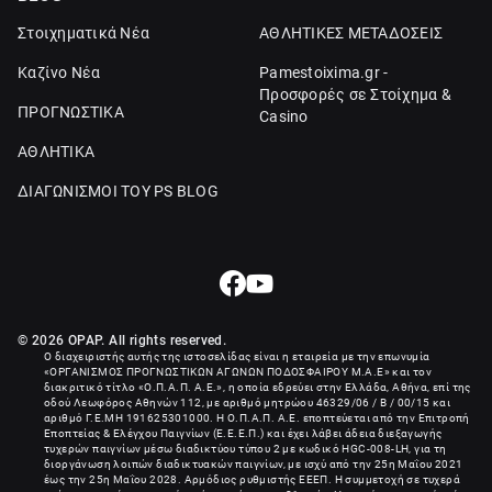
Στοιχηματικά Νέα
ΑΘΛΗΤΙΚΕΣ ΜΕΤΑΔΟΣΕΙΣ
Καζίνο Νέα
Pamestoixima.gr -
Προσφορές σε Στοίχημα &
ΠΡΟΓΝΩΣΤΙΚΑ
Casino
ΑΘΛΗΤΙΚΑ
ΔΙΑΓΩΝΙΣΜΟΙ ΤΟΥ PS BLOG
© 2026 OPAP. All rights reserved.
Ο διαχειριστής αυτής της ιστοσελίδας είναι η εταιρεία με την επωνυμία
«
ΟΡΓΑΝΙΣΜΟΣ ΠΡΟΓΝΩΣΤΙΚΩΝ ΑΓΩΝΩΝ ΠΟΔΟΣΦΑΙΡΟΥ Μ.Α.Ε
» και τον
διακριτικό τίτλο «Ο.Π.Α.Π. Α.Ε.», η οποία εδρεύει στην Ελλάδα, Αθήνα, επί της
οδού Λεωφόρος Αθηνών 112, με αριθμό μητρώου 46329/06 / B / 00/15 και
αριθμό Γ.Ε.ΜΗ
191625301000
. Η Ο.Π.Α.Π. Α.Ε. εποπτεύεται από την Επιτροπή
Εποπτείας & Ελέγχου Παιγνίων (Ε.Ε.Ε.Π.) και έχει λάβει άδεια διεξαγωγής
τυχερών παιγνίων μέσω διαδικτύου τύπου 2 με κωδικό HGC-008-LH, για τη
διοργάνωση λοιπών διαδικτυακών παιγνίων, με ισχύ από την 25η Μαΐου 2021
έως την 25η Μαΐου 2028. Αρμόδιος ρυθμιστής ΕΕΕΠ. Η συμμετοχή σε τυχερά