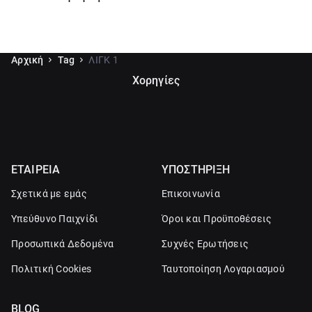
Αρχική
Tag
ΛΙΓΚ 1
Χορηγίες
ΕΤΑΙΡΕΙΑ
ΥΠΟΣΤΗΡΙΞΗ
Σχετικά με εμάς
Επικοινωνία
Υπεύθυνο Παιχνίδι
Όροι και Προϋποθέσεις
Προσωπικά Δεδομένα
Συχνές Ερωτήσεις
Πολιτική Cookies
Ταυτοποίηση Λογαριασμού
BLOG