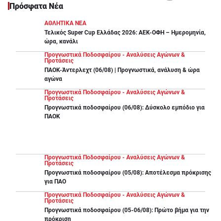
Πρόσφατα Νέα
ΑΘΛΗΤΙΚΑ ΝΕΑ
Τελικός Super Cup Ελλάδας 2026: ΑΕΚ-ΟΦΗ – Ημερομηνία,
ώρα, κανάλι
Προγνωστικά Ποδοσφαίρου - Αναλύσεις Αγώνων &
Προτάσεις
ΠΑΟΚ-Άντερλεχτ (06/08) | Προγνωστικά, ανάλυση & ώρα
αγώνα
Προγνωστικά Ποδοσφαίρου - Αναλύσεις Αγώνων &
Προτάσεις
Προγνωστικά ποδοσφαίρου (06/08): Δύσκολο εμπόδιο για
ΠΑΟΚ
Προγνωστικά Ποδοσφαίρου - Αναλύσεις Αγώνων &
Προτάσεις
Προγνωστικά ποδοσφαίρου (05/08): Αποτέλεσμα πρόκρισης
για ΠΑΟ
Προγνωστικά Ποδοσφαίρου - Αναλύσεις Αγώνων &
Προτάσεις
Προγνωστικά ποδοσφαίρου (05-06/08): Πρώτο βήμα για την
πρόκριση