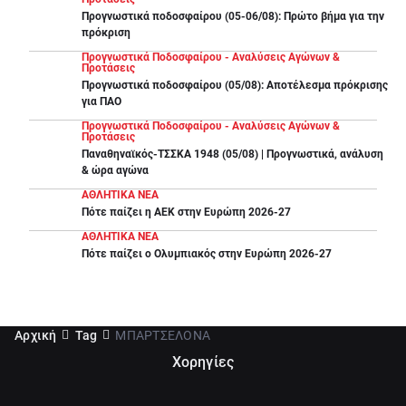
Προγνωστικά ποδοσφαίρου (05-06/08): Πρώτο βήμα για την
πρόκριση
Προγνωστικά Ποδοσφαίρου - Αναλύσεις Αγώνων &
Προτάσεις
Προγνωστικά ποδοσφαίρου (05/08): Αποτέλεσμα πρόκρισης
για ΠΑΟ
Προγνωστικά Ποδοσφαίρου - Αναλύσεις Αγώνων &
Προτάσεις
Παναθηναϊκός-ΤΣΣΚΑ 1948 (05/08) | Προγνωστικά, ανάλυση
& ώρα αγώνα
ΑΘΛΗΤΙΚΑ ΝΕΑ
Πότε παίζει η ΑΕΚ στην Ευρώπη 2026-27
ΑΘΛΗΤΙΚΑ ΝΕΑ
Πότε παίζει ο Ολυμπιακός στην Ευρώπη 2026-27
Αρχική
Tag
ΜΠΑΡΤΣΕΛΟΝΑ
Χορηγίες