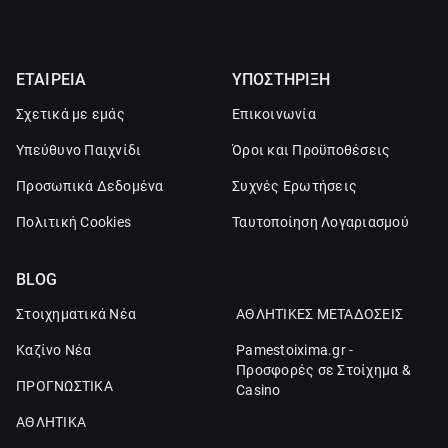
ΕΤΑΙΡΕΙΑ
ΥΠΟΣΤΗΡΙΞΗ
Σχετικά με εμάς
Επικοινωνία
Υπεύθυνο Παιχνίδι
Όροι και Προϋποθέσεις
Προσωπικά Δεδομένα
Συχνές Ερωτήσεις
Πολιτική Cookies
Ταυτοποίηση Λογαριασμού
BLOG
Στοιχηματικά Νέα
ΑΘΛΗΤΙΚΕΣ ΜΕΤΑΔΟΣΕΙΣ
Καζίνο Νέα
Pamestoixima.gr -
Προσφορές σε Στοίχημα &
ΠΡΟΓΝΩΣΤΙΚΑ
Casino
ΑΘΛΗΤΙΚΑ