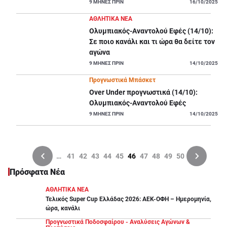
ΑΘΛΗΤΙΚΑ
9
ΜΗΝΕΣ ΠΡΙΝ
16/10/2025
ΑΘΛΗΤΙΚΑ ΝΕΑ
ΣΥΝΕΝΤΕΥΞΕΙΣ
Ολυμπιακός-Αναντολού Εφές (14/10):
ΑΘΛΗΤΙΚΕΣ ΜΕΤΑΔΟΣΕΙΣ
Σε ποιο κανάλι και τι ώρα θα δείτε τον
αγώνα
9
ΜΗΝΕΣ ΠΡΙΝ
14/10/2025
Εξυπηρέτηση Πελατών
Προγνωστικά Μπάσκετ
Over Under προγνωστικά (14/10):
Ολυμπιακός-Αναντολού Εφές
9
ΜΗΝΕΣ ΠΡΙΝ
14/10/2025
…
41
42
43
44
45
46
47
48
49
50
Πρόσφατα Νέα
ΑΘΛΗΤΙΚΑ ΝΕΑ
Τελικός Super Cup Ελλάδας 2026: ΑΕΚ-ΟΦΗ – Ημερομηνία,
ώρα, κανάλι
Προγνωστικά Ποδοσφαίρου - Αναλύσεις Αγώνων &