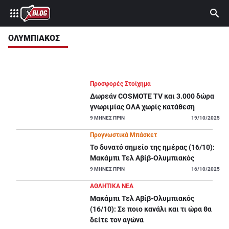
⚽ ΜΟΥΝΤΙΑΛ 2026
ΣΤΟΙΧΗΜΑ
ΟΛΥΜΠΙΑΚΟΣ
CASINO
ΠΡΟΓΝΩΣΤΙΚΑ ΤIPSTERS
Προσφορές Στοίχημα
Δωρεάν COSMOTE TV και 3.000 δώρα
ΠΡΟΓΝΩΣΤΙΚΑ ΚΑΤΗΓΟΡΙΕΣ
γνωριμίας ΟΛΑ χωρίς κατάθεση
ΠΡΟΣΦΟΡΕΣ
9
ΜΗΝΕΣ ΠΡΙΝ
19/10/2025
Προγνωστικά Μπάσκετ
ΔΙΑΓΩΝΙΣΜΟΙ
Το δυνατό σημείο της ημέρας (16/10):
TSILI LEAGUE
Μακάμπι Τελ Αβίβ-Ολυμπιακός
9
ΜΗΝΕΣ ΠΡΙΝ
16/10/2025
RETRO
ΑΘΛΗΤΙΚΑ ΝΕΑ
BLOGS
Μακάμπι Τελ Αβίβ-Ολυμπιακός
(16/10): Σε ποιο κανάλι και τι ώρα θα
QUIZ
δείτε τον αγώνα