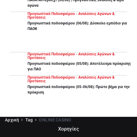
ΠΑΟΚ-Άντερλεχτ (06/08) | Προγνωστικά, ανάλυση & ώρα
αγώνα
Προγνωστικά Ποδοσφαίρου - Αναλύσεις Αγώνων &
Προτάσεις
Προγνωστικά ποδοσφαίρου (06/08): Δύσκολο εμπόδιο για
ΠΑΟΚ
Προγνωστικά Ποδοσφαίρου - Αναλύσεις Αγώνων &
Προτάσεις
Προγνωστικά ποδοσφαίρου (05/08): Αποτέλεσμα πρόκρισης
για ΠΑΟ
Προγνωστικά Ποδοσφαίρου - Αναλύσεις Αγώνων &
Προτάσεις
Προγνωστικά ποδοσφαίρου (05-06/08): Πρώτο βήμα για την
πρόκριση
Αρχική
Tag
ONLINE CASINO
Χορηγίες