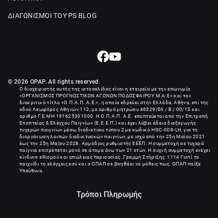
ΔΙΑΓΩΝΙΣΜΟΙ ΤΟΥ PS BLOG
© 2026 OPAP. All rights reserved.
Ο διαχειριστής αυτής της ιστοσελίδας είναι η εταιρεία με την επωνυμία
«
ΟΡΓΑΝΙΣΜΟΣ ΠΡΟΓΝΩΣΤΙΚΩΝ ΑΓΩΝΩΝ ΠΟΔΟΣΦΑΙΡΟΥ Μ.Α.Ε
» και τον
διακριτικό τίτλο «Ο.Π.Α.Π. Α.Ε.», η οποία εδρεύει στην Ελλάδα, Αθήνα, επί της
οδού Λεωφόρος Αθηνών 112, με αριθμό μητρώου 46329/06 / B / 00/15 και
αριθμό Γ.Ε.ΜΗ
191625301000
. Η Ο.Π.Α.Π. Α.Ε. εποπτεύεται από την Επιτροπή
Εποπτείας & Ελέγχου Παιγνίων (Ε.Ε.Ε.Π.) και έχει λάβει άδεια διεξαγωγής
τυχερών παιγνίων μέσω διαδικτύου τύπου 2 με κωδικό HGC-008-LH, για τη
διοργάνωση λοιπών διαδικτυακών παιγνίων, με ισχύ από την 25η Μαΐου 2021
έως την 25η Μαΐου 2028. Αρμόδιος ρυθμιστής ΕΕΕΠ. Η συμμετοχή σε τυχερά
παίγνια επιτρέπεται μονό σε άτομα άνω των 21 ετών. Η συχνή συμμετοχή ενέχει
κίνδυνο εθισμού και απώλειας περιουσίας. Γραμμή Στήριξης: 1114 Γιατί το
παιχνίδι το ελέγχεις εσύ και ο ΟΠΑΠ σε βοηθάει να μάθεις πως. ΟΠΑΠ παίξε
Υπεύθυνα.
Τρόποι Πληρωμής