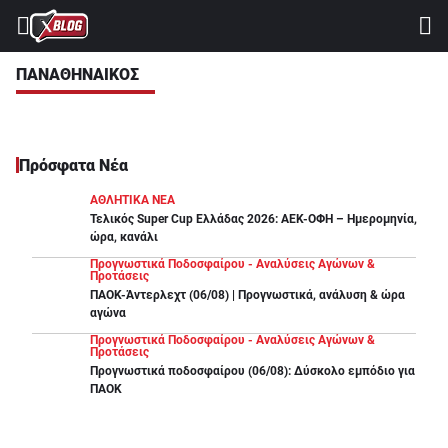
⚽ ΜΟΥΝΤΙΑΛ 2026
ΣΤΟΙΧΗΜΑ
ΠΑΝΑΘΗΝΑΙΚΟΣ
CASINO
ΠΡΟΓΝΩΣΤΙΚΑ ΤIPSTERS
Πρόσφατα Νέα
ΠΡΟΓΝΩΣΤΙΚΑ ΚΑΤΗΓΟΡΙΕΣ
ΑΘΛΗΤΙΚΑ ΝΕΑ
Τελικός Super Cup Ελλάδας 2026: ΑΕΚ-ΟΦΗ – Ημερομηνία,
ΠΡΟΣΦΟΡΕΣ
ώρα, κανάλι
Προγνωστικά Ποδοσφαίρου - Αναλύσεις Αγώνων &
ΔΙΑΓΩΝΙΣΜΟΙ
Προτάσεις
ΠΑΟΚ-Άντερλεχτ (06/08) | Προγνωστικά, ανάλυση & ώρα
TSILI LEAGUE
αγώνα
Προγνωστικά Ποδοσφαίρου - Αναλύσεις Αγώνων &
RETRO
Προτάσεις
Προγνωστικά ποδοσφαίρου (06/08): Δύσκολο εμπόδιο για
BLOGS
ΠΑΟΚ
QUIZ