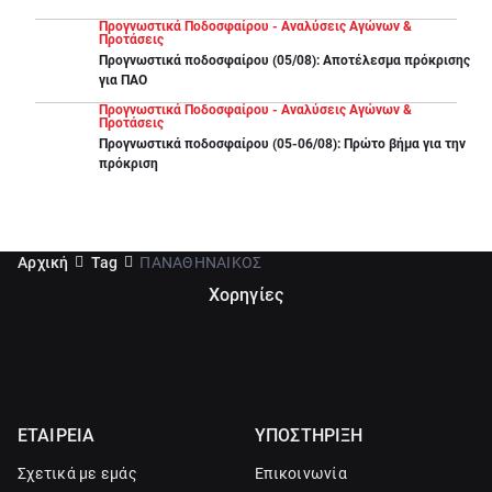
ΑΘΛΗΤΙΚΑ
Προγνωστικά Ποδοσφαίρου - Αναλύσεις Αγώνων &
Προτάσεις
ΣΥΝΕΝΤΕΥΞΕΙΣ
Προγνωστικά ποδοσφαίρου (05/08): Αποτέλεσμα πρόκρισης
για ΠΑΟ
ΑΘΛΗΤΙΚΕΣ ΜΕΤΑΔΟΣΕΙΣ
Προγνωστικά Ποδοσφαίρου - Αναλύσεις Αγώνων &
Προτάσεις
Προγνωστικά ποδοσφαίρου (05-06/08): Πρώτο βήμα για την
Εξυπηρέτηση Πελατών
πρόκριση
Αρχική
Tag
ΠΑΝΑΘΗΝΑΙΚΟΣ
Χορηγίες
ΕΤΑΙΡΕΙΑ
ΥΠΟΣΤΗΡΙΞΗ
Σχετικά με εμάς
Επικοινωνία